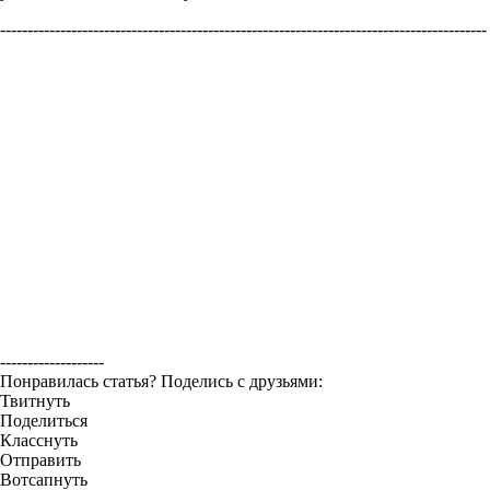
-----------------------------------------------------------------------------------------
-------------------
Понравилась статья? Поделись с друзьями:
Твитнуть
Поделиться
Класснуть
Отправить
Вотсапнуть