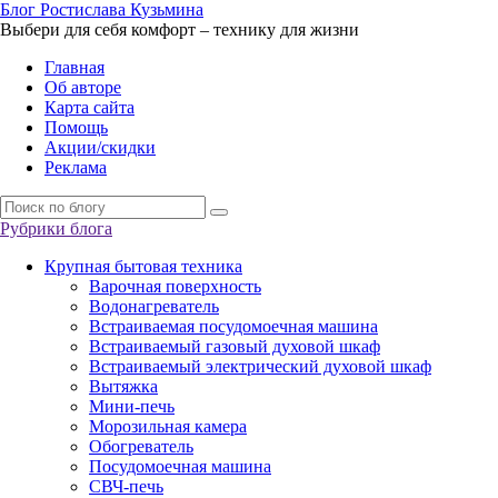
Б
лог
Р
остислава
К
узьмина
Выбери для себя комфорт – технику для жизни
Главная
Об авторе
Карта сайта
Помощь
Акции/скидки
Реклама
Рубрики блога
Крупная бытовая техника
Варочная поверхность
Водонагреватель
Встраиваемая посудомоечная машина
Встраиваемый газовый духовой шкаф
Встраиваемый электрический духовой шкаф
Вытяжка
Мини-печь
Морозильная камера
Обогреватель
Посудомоечная машина
СВЧ-печь