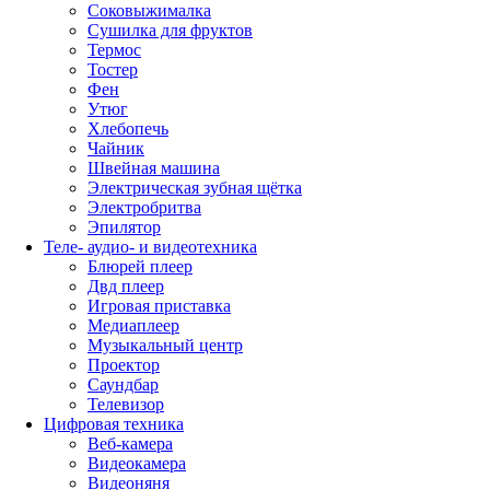
Соковыжималка
Сушилка для фруктов
Термос
Тостер
Фен
Утюг
Хлебопечь
Чайник
Швейная машина
Электрическая зубная щётка
Электробритва
Эпилятор
Теле- аудио- и видеотехника
Блюрей плеер
Двд плеер
Игровая приставка
Медиаплеер
Музыкальный центр
Проектор
Саундбар
Телевизор
Цифровая техника
Веб-камера
Видеокамера
Видеоняня