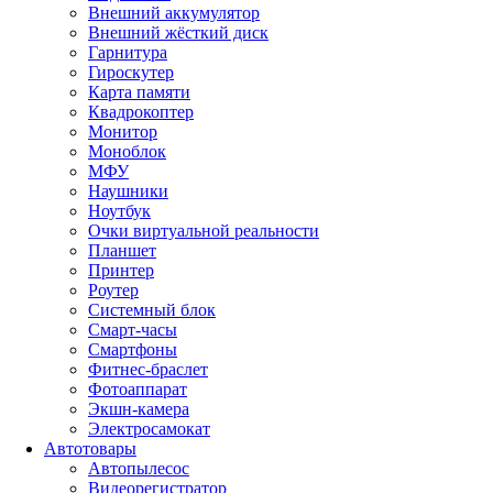
Внешний аккумулятор
Внешний жёсткий диск
Гарнитура
Гироскутер
Карта памяти
Квадрокоптер
Монитор
Моноблок
МФУ
Наушники
Ноутбук
Очки виртуальной реальности
Планшет
Принтер
Роутер
Системный блок
Смарт-часы
Смартфоны
Фитнес-браслет
Фотоаппарат
Экшн-камера
Электросамокат
Автотовары
Автопылесос
Видеорегистратор