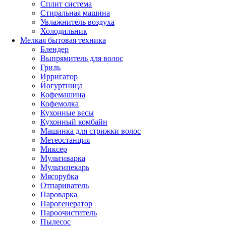
Сплит система
Стиральная машина
Увлажнитель воздуха
Холодильник
Мелкая бытовая техника
Блендер
Выпрямитель для волос
Гриль
Ирригатор
Йогуртница
Кофемашина
Кофемолка
Кухонные весы
Кухонный комбайн
Машинка для стрижки волос
Метеостанция
Миксер
Мультиварка
Мультипекарь
Мясорубка
Отпариватель
Пароварка
Парогенератор
Пароочиститель
Пылесос