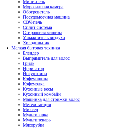
Мини-печь
Морозильная камера
Обогреватель
Посудомоечная машина
СВЧ-печь
Сплит система
Стиральная машина
Увлажнитель воздуха
Холодильник
Мелкая бытовая техника
Блендер
Выпрямитель для волос
Гриль
Ирригатор
Йогуртница
Кофемашина
Кофемолка
Кухонные весы
Кухонный комбайн
Машинка для стрижки волос
Метеостанция
Миксер
Мультиварка
Мультипекарь
Мясорубка