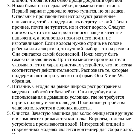
длиной, чтобы потом было проще добривать бритвой.
Ножи бывают из нержавейки, керамики или титана.
Первый вариант довольно легко тупится, но он дешев.
Отдельные производители используют различные
напыления, чтобы поддерживать остроту лезвий. Титан
прочнее, почти не тупится, но и стоит дорого. Следует
понимать, что этот материал наносят чаще в качестве
напыления, а полностью ножи из него почти не
изготавливают. Если волосы нужно стричь на голове
ребенка или аллергика, то лучший выбор – это керамика.
Она считается самой безопасной. Ножи могут быть
самозатачивающиеся. При этом многие производители
указывают это в характеристиках устройств, что не всегда
соответствует действительности. Распознать те, которые
поддерживают остроту легко по форме. Она X или W-
образная.
Питание. Сегодня на рынке широко распространены
модели с работой от батарейки. Они подойдут для
использования в домашних условиях, где не требуется
стричь подолгу и много людей. Проводные устройства
чаще используются в салонах красоты.
Очистка. Зачастую машинка для волос очищается вручную
и в комплекте прилагается кисточка. Впрочем, отдельные
устройства промываются водой. Интересной опцией в
современных моделях является контейнер для сбора волос.