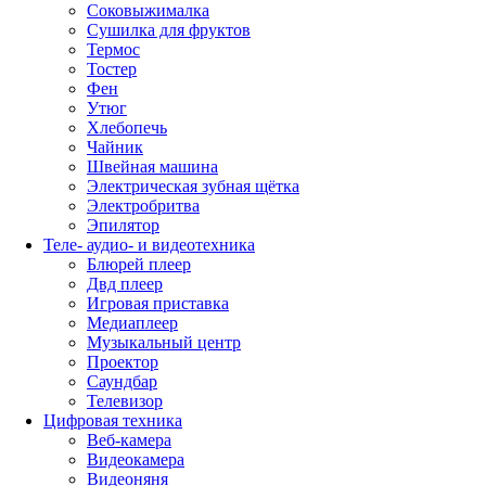
Соковыжималка
Сушилка для фруктов
Термос
Тостер
Фен
Утюг
Хлебопечь
Чайник
Швейная машина
Электрическая зубная щётка
Электробритва
Эпилятор
Теле- аудио- и видеотехника
Блюрей плеер
Двд плеер
Игровая приставка
Медиаплеер
Музыкальный центр
Проектор
Саундбар
Телевизор
Цифровая техника
Веб-камера
Видеокамера
Видеоняня