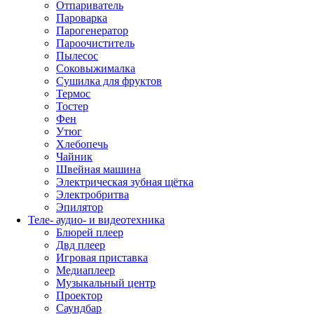
Отпариватель
Пароварка
Парогенератор
Пароочиститель
Пылесос
Соковыжималка
Сушилка для фруктов
Термос
Тостер
Фен
Утюг
Хлебопечь
Чайник
Швейная машина
Электрическая зубная щётка
Электробритва
Эпилятор
Теле- аудио- и видеотехника
Блюрей плеер
Двд плеер
Игровая приставка
Медиаплеер
Музыкальный центр
Проектор
Саундбар