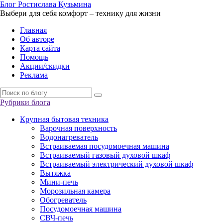
Б
лог
Р
остислава
К
узьмина
Выбери для себя комфорт – технику для жизни
Главная
Об авторе
Карта сайта
Помощь
Акции/скидки
Реклама
Рубрики блога
Крупная бытовая техника
Варочная поверхность
Водонагреватель
Встраиваемая посудомоечная машина
Встраиваемый газовый духовой шкаф
Встраиваемый электрический духовой шкаф
Вытяжка
Мини-печь
Морозильная камера
Обогреватель
Посудомоечная машина
СВЧ-печь