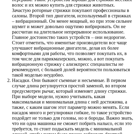
волос и их можно купить для стрижки животных.
Зачастую роторные стрижки покупают профессионалы в
салоны. Второй тип двигателя, используемый в стрижках
– вибрационный. Он менее мощный, но при этом сильнее
шумит и может довольно ощутимо вибрировать. Он не
рассчитан на длительное непрерывное использование.
Главное достоинство таких устройств – они недорогие.
Стоит отметить, что именитые производители все чаще
улучшают вибрационные двигатели, делая их более
комфортными для работы, что позволяет покупать их, в
том числе для парикмахерских, можно, а вот покупать
вибрационную стрижку с алиэкпресс специалисты не
рекомендуют, с большей долей вероятности пользоваться
такой моделью неудобно.
Насадки. Они бывают съемные и несъемные. В первом
случае длина регулируется простой заменой, во втором
предусмотрен рычаг, который изменяет длину стрижки.
При выборе модели, нужно учитывать, какая
максимальная и минимальная длина с ней достижима, а
также, с каким шагом этот параметр можно менять. Если
насадок много и регулировки гибкие, то такое устройство
подойдет не только для головы, но и бороды. Важно знать,
что ни одна машинка не сможет побрить налысо, если это
требуется, то стоит подыскать модель с минимальной