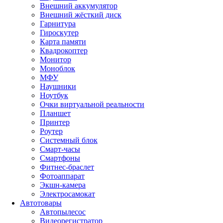
Внешний аккумулятор
Внешний жёсткий диск
Гарнитура
Гироскутер
Карта памяти
Квадрокоптер
Монитор
Моноблок
МФУ
Наушники
Ноутбук
Очки виртуальной реальности
Планшет
Принтер
Роутер
Системный блок
Смарт-часы
Смартфоны
Фитнес-браслет
Фотоаппарат
Экшн-камера
Электросамокат
Автотовары
Автопылесос
Видеорегистратор