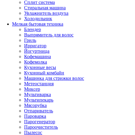
Сплит система
Стиральная машина
Увлажнитель воздуха
Холодильник
Мелкая бытовая техника
Блендер
Выпрямитель для волос
Гриль
Ирригатор
Йогуртница
Кофемашина
Кофемолка
Кухонные весы
Кухонный комбайн
Машинка для стрижки волос
Метеостанция
Миксер
Мультиварка
Мультипекарь
Мясорубка
Отпариватель
Пароварка
Парогенератор
Пароочиститель
Пылесос