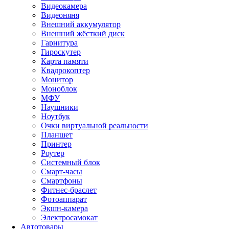
Видеокамера
Видеоняня
Внешний аккумулятор
Внешний жёсткий диск
Гарнитура
Гироскутер
Карта памяти
Квадрокоптер
Монитор
Моноблок
МФУ
Наушники
Ноутбук
Очки виртуальной реальности
Планшет
Принтер
Роутер
Системный блок
Смарт-часы
Смартфоны
Фитнес-браслет
Фотоаппарат
Экшн-камера
Электросамокат
Автотовары