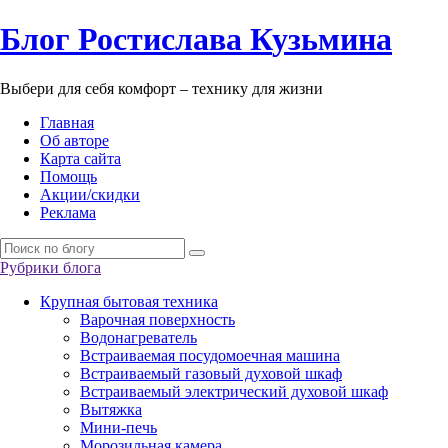
Б
лог
Р
остислава
К
узьмина
Выбери для себя комфорт – технику для жизни
Главная
Об авторе
Карта сайта
Помощь
Акции/скидки
Реклама
Рубрики блога
Крупная бытовая техника
Варочная поверхность
Водонагреватель
Встраиваемая посудомоечная машина
Встраиваемый газовый духовой шкаф
Встраиваемый электрический духовой шкаф
Вытяжка
Мини-печь
Морозильная камера