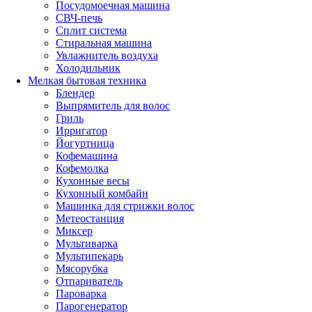
Посудомоечная машина
СВЧ-печь
Сплит система
Стиральная машина
Увлажнитель воздуха
Холодильник
Мелкая бытовая техника
Блендер
Выпрямитель для волос
Гриль
Ирригатор
Йогуртница
Кофемашина
Кофемолка
Кухонные весы
Кухонный комбайн
Машинка для стрижки волос
Метеостанция
Миксер
Мультиварка
Мультипекарь
Мясорубка
Отпариватель
Пароварка
Парогенератор