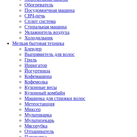
Обогреватель
Посудомоечная машина
СВЧ-печь
Сплит система
Стиральная машина
Увлажнитель воздуха
Холодильник
Мелкая бытовая техника
Блендер
Выпрямитель для волос
Гриль
Ирригатор
Йогуртница
Кофемашина
Кофемолка
Кухонные весы
Кухонный комбайн
Машинка для стрижки волос
Метеостанция
Миксер
Мультиварка
Мультипекарь
Мясорубка
Отпариватель
Пароварка