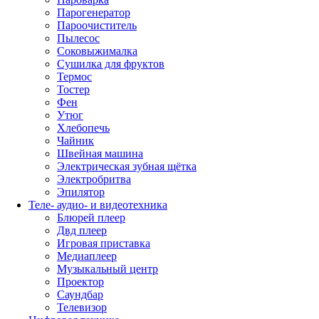
Парогенератор
Пароочиститель
Пылесос
Соковыжималка
Сушилка для фруктов
Термос
Тостер
Фен
Утюг
Хлебопечь
Чайник
Швейная машина
Электрическая зубная щётка
Электробритва
Эпилятор
Теле- аудио- и видеотехника
Блюрей плеер
Двд плеер
Игровая приставка
Медиаплеер
Музыкальный центр
Проектор
Саундбар
Телевизор