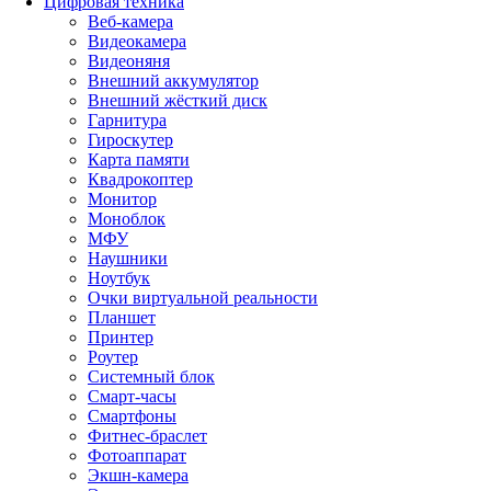
Цифровая техника
Веб-камера
Видеокамера
Видеоняня
Внешний аккумулятор
Внешний жёсткий диск
Гарнитура
Гироскутер
Карта памяти
Квадрокоптер
Монитор
Моноблок
МФУ
Наушники
Ноутбук
Очки виртуальной реальности
Планшет
Принтер
Роутер
Системный блок
Смарт-часы
Смартфоны
Фитнес-браслет
Фотоаппарат
Экшн-камера