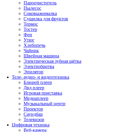
Пароочиститель
Пылесос
Соковыжималка
Сушилка для фруктов
Термос
Тостер
Фен
Утюг
Хлебопечь
Чайник
Швейная машина
Электрическая зубная щётка
Электробритва
Эпилятор
Теле- аудио- и видеотехника
Блюрей плеер
Двд плеер
Игровая приставка
Медиаплеер
Музыкальный центр
Проектор
Саундбар
Телевизор
Цифровая техника
Веб-камера