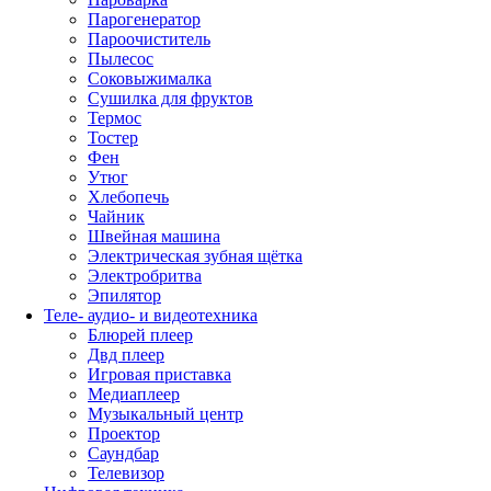
Парогенератор
Пароочиститель
Пылесос
Соковыжималка
Сушилка для фруктов
Термос
Тостер
Фен
Утюг
Хлебопечь
Чайник
Швейная машина
Электрическая зубная щётка
Электробритва
Эпилятор
Теле- аудио- и видеотехника
Блюрей плеер
Двд плеер
Игровая приставка
Медиаплеер
Музыкальный центр
Проектор
Саундбар
Телевизор