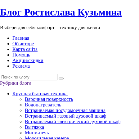
Б
лог
Р
остислава
К
узьмина
Выбери для себя комфорт – технику для жизни
Главная
Об авторе
Карта сайта
Помощь
Акции/скидки
Реклама
Рубрики блога
Крупная бытовая техника
Варочная поверхность
Водонагреватель
Встраиваемая посудомоечная машина
Встраиваемый газовый духовой шкаф
Встраиваемый электрический духовой шкаф
Вытяжка
Мини-печь
Морозильная камера