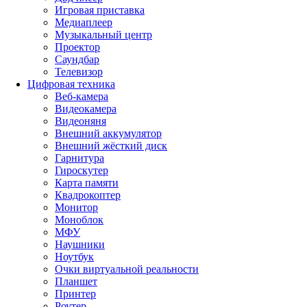
Игровая приставка
Медиаплеер
Музыкальный центр
Проектор
Саундбар
Телевизор
Цифровая техника
Веб-камера
Видеокамера
Видеоняня
Внешний аккумулятор
Внешний жёсткий диск
Гарнитура
Гироскутер
Карта памяти
Квадрокоптер
Монитор
Моноблок
МФУ
Наушники
Ноутбук
Очки виртуальной реальности
Планшет
Принтер
Роутер