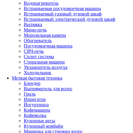
Водонагреватель
Встраиваемая посудомоечная машина
Встраиваемый газовый духовой шкаф
Встраиваемый электрический духовой шкаф
Вытяжка
Мини-печь
Морозильная камера
Обогреватель
Посудомоечная машина
СВЧ-печь
Сплит система
Стиральная машина
Увлажнитель воздуха
Холодильник
Мелкая бытовая техника
Блендер
Выпрямитель для волос
Гриль
Ирригатор
Йогуртница
Кофемашина
Кофемолка
Кухонные весы
Кухонный комбайн
Машинка для стрижки волос