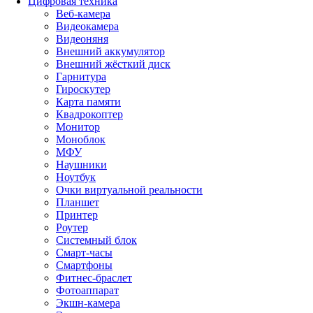
Цифровая техника
Веб-камера
Видеокамера
Видеоняня
Внешний аккумулятор
Внешний жёсткий диск
Гарнитура
Гироскутер
Карта памяти
Квадрокоптер
Монитор
Моноблок
МФУ
Наушники
Ноутбук
Очки виртуальной реальности
Планшет
Принтер
Роутер
Системный блок
Смарт-часы
Смартфоны
Фитнес-браслет
Фотоаппарат
Экшн-камера