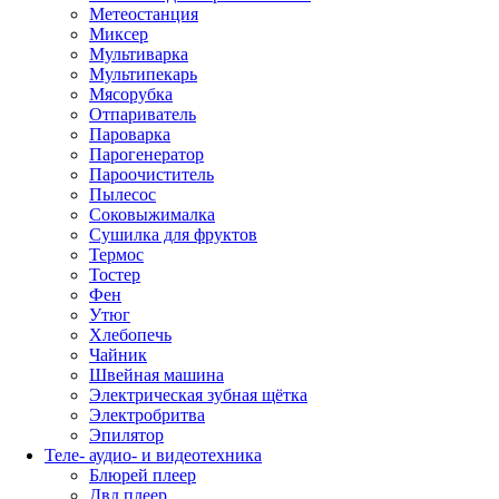
Метеостанция
Миксер
Мультиварка
Мультипекарь
Мясорубка
Отпариватель
Пароварка
Парогенератор
Пароочиститель
Пылесос
Соковыжималка
Сушилка для фруктов
Термос
Тостер
Фен
Утюг
Хлебопечь
Чайник
Швейная машина
Электрическая зубная щётка
Электробритва
Эпилятор
Теле- аудио- и видеотехника
Блюрей плеер
Двд плеер