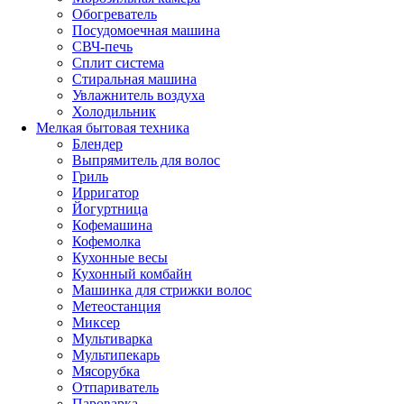
Обогреватель
Посудомоечная машина
СВЧ-печь
Сплит система
Стиральная машина
Увлажнитель воздуха
Холодильник
Мелкая бытовая техника
Блендер
Выпрямитель для волос
Гриль
Ирригатор
Йогуртница
Кофемашина
Кофемолка
Кухонные весы
Кухонный комбайн
Машинка для стрижки волос
Метеостанция
Миксер
Мультиварка
Мультипекарь
Мясорубка
Отпариватель
Пароварка