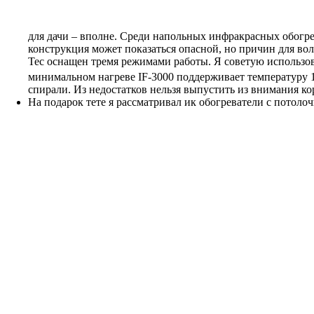
для дачи – вполне. Среди напольных инфракрасных обогре
конструкция может показаться опасной, но причин для во
Tec
оснащен тремя режимами работы. Я советую использов
минимальном нагреве
IF-3000
поддерживает температуру 
спирали. Из недостатков нельзя выпустить из внимания ко
На подарок тете я рассматривал ик обогреватели с потол