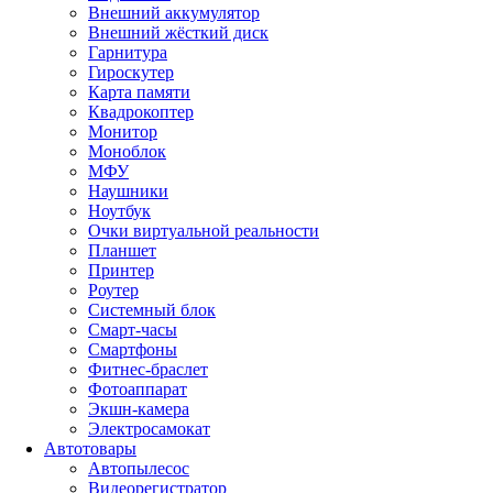
Внешний аккумулятор
Внешний жёсткий диск
Гарнитура
Гироскутер
Карта памяти
Квадрокоптер
Монитор
Моноблок
МФУ
Наушники
Ноутбук
Очки виртуальной реальности
Планшет
Принтер
Роутер
Системный блок
Смарт-часы
Смартфоны
Фитнес-браслет
Фотоаппарат
Экшн-камера
Электросамокат
Автотовары
Автопылесос
Видеорегистратор