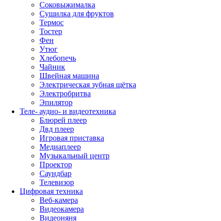
Соковыжималка
Сушилка для фруктов
Термос
Тостер
Фен
Утюг
Хлебопечь
Чайник
Швейная машина
Электрическая зубная щётка
Электробритва
Эпилятор
Теле- аудио- и видеотехника
Блюрей плеер
Двд плеер
Игровая приставка
Медиаплеер
Музыкальный центр
Проектор
Саундбар
Телевизор
Цифровая техника
Веб-камера
Видеокамера
Видеоняня