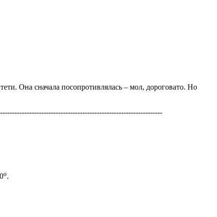
ети. Она сначала посопротивлялась – мол, дороговато. Но
-------------------------------------------------------------------
о
0
.