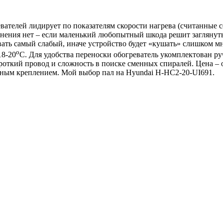
вателей лидирует по показателям скорости нагрева (считанные 
лнения нет – если маленький любопытный шкода решит заглянуть 
ать самый слабый, иначе устройство будет «кушать» слишком мн
о
18-20
С. Для удобства переноски обогреватель укомплектован руч
роткий провод и сложность в поиске сменных спиралей. Цена – о
очным креплением. Мой выбор пал на Hyundai H-HC2-20-UI691.