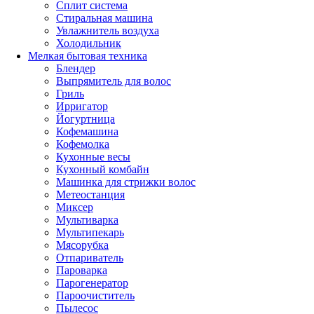
Сплит система
Стиральная машина
Увлажнитель воздуха
Холодильник
Мелкая бытовая техника
Блендер
Выпрямитель для волос
Гриль
Ирригатор
Йогуртница
Кофемашина
Кофемолка
Кухонные весы
Кухонный комбайн
Машинка для стрижки волос
Метеостанция
Миксер
Мультиварка
Мультипекарь
Мясорубка
Отпариватель
Пароварка
Парогенератор
Пароочиститель
Пылесос