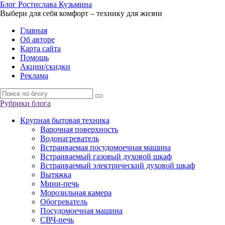
Б
лог
Р
остислава
К
узьмина
Выбери для себя комфорт – технику для жизни
Главная
Об авторе
Карта сайта
Помощь
Акции/скидки
Реклама
Рубрики блога
Крупная бытовая техника
Варочная поверхность
Водонагреватель
Встраиваемая посудомоечная машина
Встраиваемый газовый духовой шкаф
Встраиваемый электрический духовой шкаф
Вытяжка
Мини-печь
Морозильная камера
Обогреватель
Посудомоечная машина
СВЧ-печь