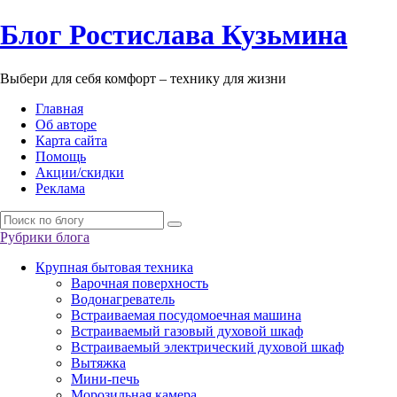
Б
лог
Р
остислава
К
узьмина
Выбери для себя комфорт – технику для жизни
Главная
Об авторе
Карта сайта
Помощь
Акции/скидки
Реклама
Рубрики блога
Крупная бытовая техника
Варочная поверхность
Водонагреватель
Встраиваемая посудомоечная машина
Встраиваемый газовый духовой шкаф
Встраиваемый электрический духовой шкаф
Вытяжка
Мини-печь
Морозильная камера