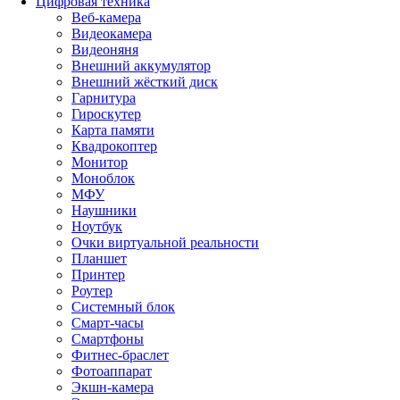
Цифровая техника
Веб-камера
Видеокамера
Видеоняня
Внешний аккумулятор
Внешний жёсткий диск
Гарнитура
Гироскутер
Карта памяти
Квадрокоптер
Монитор
Моноблок
МФУ
Наушники
Ноутбук
Очки виртуальной реальности
Планшет
Принтер
Роутер
Системный блок
Смарт-часы
Смартфоны
Фитнес-браслет
Фотоаппарат
Экшн-камера