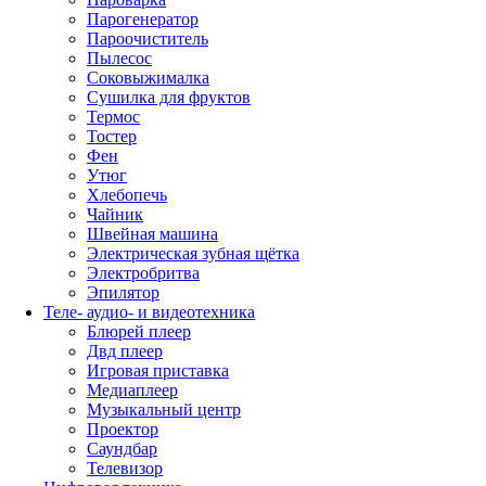
Парогенератор
Пароочиститель
Пылесос
Соковыжималка
Сушилка для фруктов
Термос
Тостер
Фен
Утюг
Хлебопечь
Чайник
Швейная машина
Электрическая зубная щётка
Электробритва
Эпилятор
Теле- аудио- и видеотехника
Блюрей плеер
Двд плеер
Игровая приставка
Медиаплеер
Музыкальный центр
Проектор
Саундбар
Телевизор