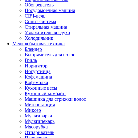
Обогреватель
Посудомоечная машина
СВЧ-печь
Сплит система
Стиральная машина
Увлажнитель воздуха
Холодильник
Мелкая бытовая техника
Блендер
Выпрямитель для волос
Гриль
Ирригатор
Йогуртница
Кофемашина
Кофемолка
Кухонные весы
Кухонный комбайн
Машинка для стрижки волос
Метеостанция
Миксер
Мультиварка
Мультипекарь
Мясорубка
Отпариватель
Пароварка