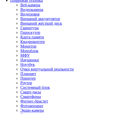
Цифровая техника
Веб-камера
Видеокамера
Видеоняня
Внешний аккумулятор
Внешний жёсткий диск
Гарнитура
Гироскутер
Карта памяти
Квадрокоптер
Монитор
Моноблок
МФУ
Наушники
Ноутбук
Очки виртуальной реальности
Планшет
Принтер
Роутер
Системный блок
Смарт-часы
Смартфоны
Фитнес-браслет
Фотоаппарат
Экшн-камера