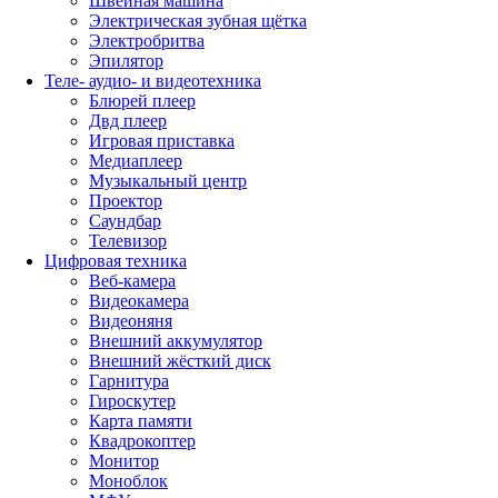
Швейная машина
Электрическая зубная щётка
Электробритва
Эпилятор
Теле- аудио- и видеотехника
Блюрей плеер
Двд плеер
Игровая приставка
Медиаплеер
Музыкальный центр
Проектор
Саундбар
Телевизор
Цифровая техника
Веб-камера
Видеокамера
Видеоняня
Внешний аккумулятор
Внешний жёсткий диск
Гарнитура
Гироскутер
Карта памяти
Квадрокоптер
Монитор
Моноблок