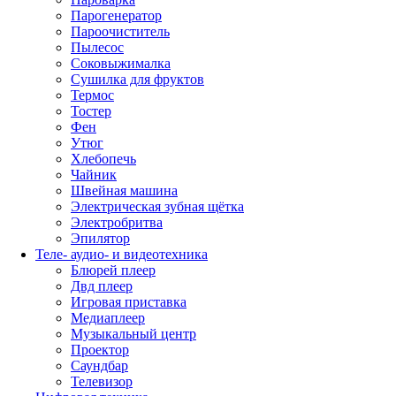
Парогенератор
Пароочиститель
Пылесос
Соковыжималка
Сушилка для фруктов
Термос
Тостер
Фен
Утюг
Хлебопечь
Чайник
Швейная машина
Электрическая зубная щётка
Электробритва
Эпилятор
Теле- аудио- и видеотехника
Блюрей плеер
Двд плеер
Игровая приставка
Медиаплеер
Музыкальный центр
Проектор
Саундбар
Телевизор