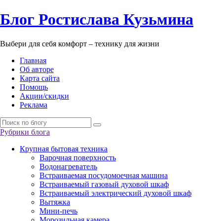
Б
лог
Р
остислава
К
узьмина
Выбери для себя комфорт – технику для жизни
Главная
Об авторе
Карта сайта
Помощь
Акции/скидки
Реклама
Рубрики блога
Крупная бытовая техника
Варочная поверхность
Водонагреватель
Встраиваемая посудомоечная машина
Встраиваемый газовый духовой шкаф
Встраиваемый электрический духовой шкаф
Вытяжка
Мини-печь
Морозильная камера