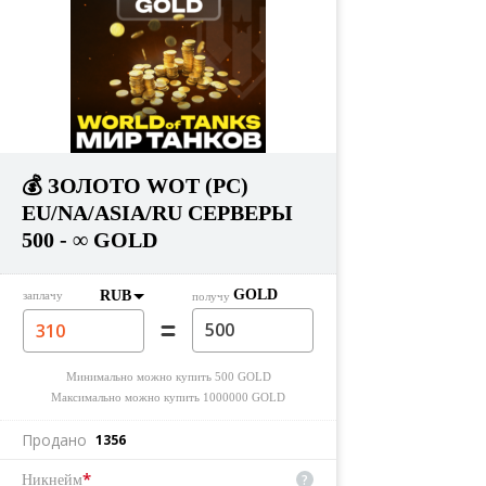
💰 ЗОЛОТО WOT (PC)
EU/NA/ASIA/RU СЕРВЕРЫ
500 - ∞ GOLD
GOLD
RUB
заплачу
получу
Минимально можно купить
500
GOLD
Максимально можно купить
1000000
GOLD
Продано
1356
*
?
Никнейм