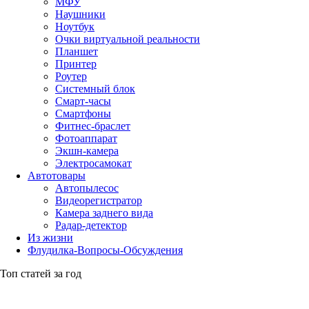
МФУ
Наушники
Ноутбук
Очки виртуальной реальности
Планшет
Принтер
Роутер
Системный блок
Смарт-часы
Смартфоны
Фитнес-браслет
Фотоаппарат
Экшн-камера
Электросамокат
Автотовары
Автопылесос
Видеорегистратор
Камера заднего вида
Радар-детектор
Из жизни
Флудилка-Вопросы-Обсуждения
Топ статей за год