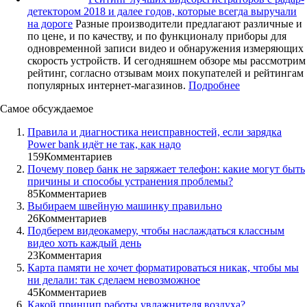
детектором 2018 и далее годов, которые всегда выручали
на дороге
Разные производители предлагают различные и
по цене, и по качеству, и по функционалу приборы для
одновременной записи видео и обнаружения измеряющих
скорость устройств. И сегодняшнем обзоре мы рассмотрим
рейтинг, согласно отзывам моих покупателей и рейтингам
популярных интернет-магазинов.
Подробнее
Самое обсуждаемое
Правила и диагностика неисправностей, если зарядка
Power bank идёт не так, как надо
159
Комментариев
Почему повер банк не заряжает телефон: какие могут быть
причины и способы устранения проблемы?
85
Комментариев
Выбираем швейную машинку правильно
26
Комментариев
Подберем видеокамеру, чтобы наслаждаться классным
видео хоть каждый день
23
Комментария
Карта памяти не хочет форматироваться никак, чтобы мы
ни делали: так сделаем невозможное
45
Комментариев
Какой принцип работы увлажнителя воздуха?