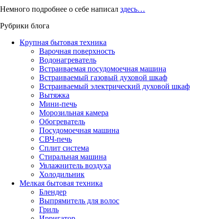
Немного подробнее о себе написал
здесь…
Рубрики блога
Крупная бытовая техника
Варочная поверхность
Водонагреватель
Встраиваемая посудомоечная машина
Встраиваемый газовый духовой шкаф
Встраиваемый электрический духовой шкаф
Вытяжка
Мини-печь
Морозильная камера
Обогреватель
Посудомоечная машина
СВЧ-печь
Сплит система
Стиральная машина
Увлажнитель воздуха
Холодильник
Мелкая бытовая техника
Блендер
Выпрямитель для волос
Гриль
Ирригатор