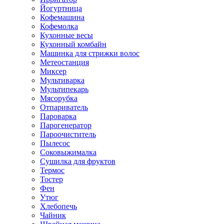
Йогуртница
Кофемашина
Кофемолка
Кухонные весы
Кухонный комбайн
Машинка для стрижки волос
Метеостанция
Миксер
Мультиварка
Мультипекарь
Мясорубка
Отпариватель
Пароварка
Парогенератор
Пароочиститель
Пылесос
Соковыжималка
Сушилка для фруктов
Термос
Тостер
Фен
Утюг
Хлебопечь
Чайник