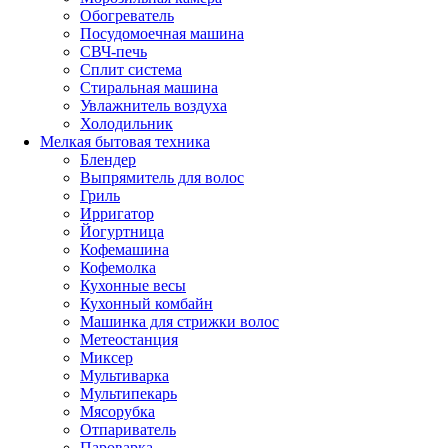
Обогреватель
Посудомоечная машина
СВЧ-печь
Сплит система
Стиральная машина
Увлажнитель воздуха
Холодильник
Мелкая бытовая техника
Блендер
Выпрямитель для волос
Гриль
Ирригатор
Йогуртница
Кофемашина
Кофемолка
Кухонные весы
Кухонный комбайн
Машинка для стрижки волос
Метеостанция
Миксер
Мультиварка
Мультипекарь
Мясорубка
Отпариватель
Пароварка