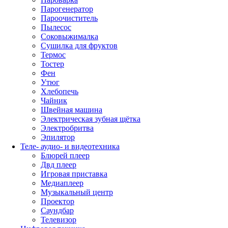
Парогенератор
Пароочиститель
Пылесос
Соковыжималка
Сушилка для фруктов
Термос
Тостер
Фен
Утюг
Хлебопечь
Чайник
Швейная машина
Электрическая зубная щётка
Электробритва
Эпилятор
Теле- аудио- и видеотехника
Блюрей плеер
Двд плеер
Игровая приставка
Медиаплеер
Музыкальный центр
Проектор
Саундбар
Телевизор