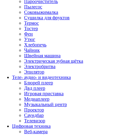
Пароочиститель
Пылесос
Соковыжималка
Сушилка для фруктов
Термос
Тостер
Фен
Утюг
Хлебопечь
Чайник
Швейная машина
Электрическая зубная щётка
Электробритва
Эпилятор
Теле- аудио- и видеотехника
Блюрей плеер
Двд плеер
Игровая приставка
Медиаплеер
Музыкальный центр
Проектор
Саундбар
Телевизор
Цифровая техника
Веб-камера