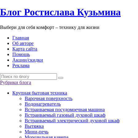
Б
лог
Р
остислава
К
узьмина
Выбери для себя комфорт – технику для жизни
Главная
Об авторе
Карта сайта
Помощь
Акции/скидки
Реклама
Рубрики блога
Крупная бытовая техника
Варочная поверхность
Водонагреватель
Встраиваемая посудомоечная машина
Встраиваемый газовый духовой шкаф
Встраиваемый электрический духовой шкаф
Вытяжка
Мини-печь
Морозильная камера