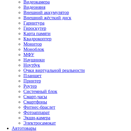
Видеокамера
Видеоняня
Внешний аккумулятор
Внешний жёсткий диск
Гарнитура
Гироскутер
Карта памяти
Квадрокоптер
Монитор
Моноблок
МФУ
Наушники
Ноутбук
Очки виртуальной реальности
Планшет
Принтер
Роутер
Системный блок
Смарт-часы
Смартфоны
Фитнес-браслет
Фотоаппарат
Экшн-камера
Электросамокат
Автотовары