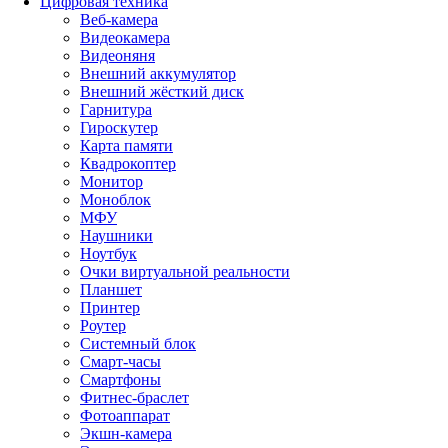
Цифровая техника
Веб-камера
Видеокамера
Видеоняня
Внешний аккумулятор
Внешний жёсткий диск
Гарнитура
Гироскутер
Карта памяти
Квадрокоптер
Монитор
Моноблок
МФУ
Наушники
Ноутбук
Очки виртуальной реальности
Планшет
Принтер
Роутер
Системный блок
Смарт-часы
Смартфоны
Фитнес-браслет
Фотоаппарат
Экшн-камера