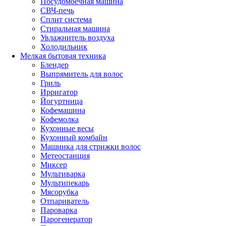
Посудомоечная машина
СВЧ-печь
Сплит система
Стиральная машина
Увлажнитель воздуха
Холодильник
Мелкая бытовая техника
Блендер
Выпрямитель для волос
Гриль
Ирригатор
Йогуртница
Кофемашина
Кофемолка
Кухонные весы
Кухонный комбайн
Машинка для стрижки волос
Метеостанция
Миксер
Мультиварка
Мультипекарь
Мясорубка
Отпариватель
Пароварка
Парогенератор