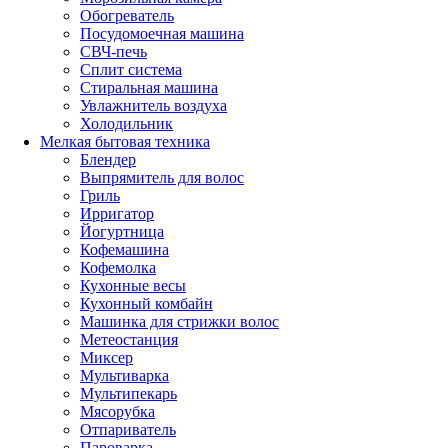
Обогреватель
Посудомоечная машина
СВЧ-печь
Сплит система
Стиральная машина
Увлажнитель воздуха
Холодильник
Мелкая бытовая техника
Блендер
Выпрямитель для волос
Гриль
Ирригатор
Йогуртница
Кофемашина
Кофемолка
Кухонные весы
Кухонный комбайн
Машинка для стрижки волос
Метеостанция
Миксер
Мультиварка
Мультипекарь
Мясорубка
Отпариватель
Пароварка