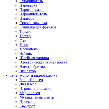
Отпариватель
Пароварка
Парогенератор
Пароочиститель
Пылесос
Соковыжималка
Сушилка для фруктов
Термос
Тостер
Фен
Утюг
Хлебопечь
Чайник
Швейная машина
Электрическая зубная щётка
Электробритва
Эпилятор
Теле- аудио- и видеотехника
Блюрей плеер
Двд плеер
Игровая приставка
Медиаплеер
Музыкальный центр
Проектор
Саундбар