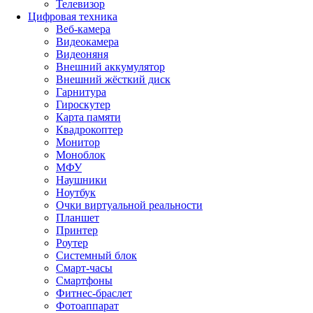
Телевизор
Цифровая техника
Веб-камера
Видеокамера
Видеоняня
Внешний аккумулятор
Внешний жёсткий диск
Гарнитура
Гироскутер
Карта памяти
Квадрокоптер
Монитор
Моноблок
МФУ
Наушники
Ноутбук
Очки виртуальной реальности
Планшет
Принтер
Роутер
Системный блок
Смарт-часы
Смартфоны
Фитнес-браслет
Фотоаппарат