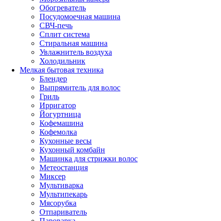
Обогреватель
Посудомоечная машина
СВЧ-печь
Сплит система
Стиральная машина
Увлажнитель воздуха
Холодильник
Мелкая бытовая техника
Блендер
Выпрямитель для волос
Гриль
Ирригатор
Йогуртница
Кофемашина
Кофемолка
Кухонные весы
Кухонный комбайн
Машинка для стрижки волос
Метеостанция
Миксер
Мультиварка
Мультипекарь
Мясорубка
Отпариватель
Пароварка