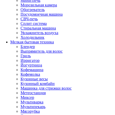
Мини-печь
Морозильная камера
Обогреватель
Посудомоечная машина
СВЧ-печь
Сплит система
Стиральная машина
Увлажнитель воздуха
Холодильник
Мелкая бытовая техника
Блендер
Выпрямитель для волос
Гриль
Ирригатор
Йогуртница
Кофемашина
Кофемолка
Кухонные весы
Кухонный комбайн
Машинка для стрижки волос
Метеостанция
Миксер
Мультиварка
Мультипекарь
Мясорубка