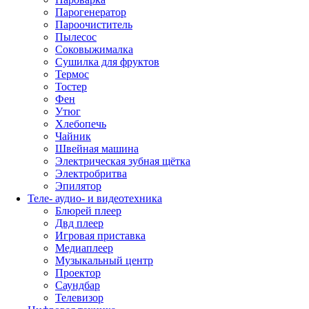
Парогенератор
Пароочиститель
Пылесос
Соковыжималка
Сушилка для фруктов
Термос
Тостер
Фен
Утюг
Хлебопечь
Чайник
Швейная машина
Электрическая зубная щётка
Электробритва
Эпилятор
Теле- аудио- и видеотехника
Блюрей плеер
Двд плеер
Игровая приставка
Медиаплеер
Музыкальный центр
Проектор
Саундбар
Телевизор