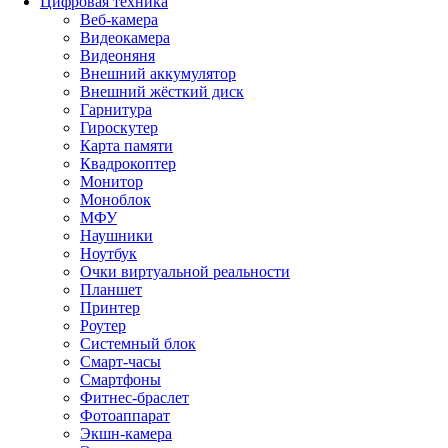
Цифровая техника
Веб-камера
Видеокамера
Видеоняня
Внешний аккумулятор
Внешний жёсткий диск
Гарнитура
Гироскутер
Карта памяти
Квадрокоптер
Монитор
Моноблок
МФУ
Наушники
Ноутбук
Очки виртуальной реальности
Планшет
Принтер
Роутер
Системный блок
Смарт-часы
Смартфоны
Фитнес-браслет
Фотоаппарат
Экшн-камера