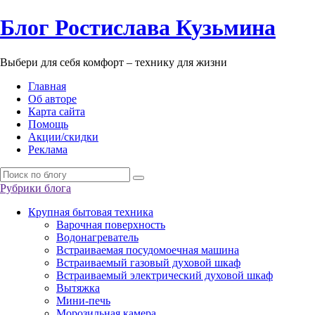
Б
лог
Р
остислава
К
узьмина
Выбери для себя комфорт – технику для жизни
Главная
Об авторе
Карта сайта
Помощь
Акции/скидки
Реклама
Рубрики блога
Крупная бытовая техника
Варочная поверхность
Водонагреватель
Встраиваемая посудомоечная машина
Встраиваемый газовый духовой шкаф
Встраиваемый электрический духовой шкаф
Вытяжка
Мини-печь
Морозильная камера