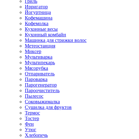
Гриль
Ирригатор
Йогуртница
Кофемашина
Кофемолка
Кухонные весы
Кухонный комбайн
Машинка для стрижки волос
Метеостанция
Миксер
Мультиварка
Мультипекарь
Мясорубка
Отпариватель
Пароварка
Парогенератор
Пароочиститель
Пылесос
Соковыжималка
Сушилка для фруктов
Термос
Тостер
Фен
Утюг
Хлебопечь