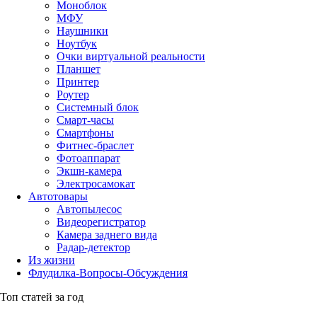
Моноблок
МФУ
Наушники
Ноутбук
Очки виртуальной реальности
Планшет
Принтер
Роутер
Системный блок
Смарт-часы
Смартфоны
Фитнес-браслет
Фотоаппарат
Экшн-камера
Электросамокат
Автотовары
Автопылесос
Видеорегистратор
Камера заднего вида
Радар-детектор
Из жизни
Флудилка-Вопросы-Обсуждения
Топ статей за год