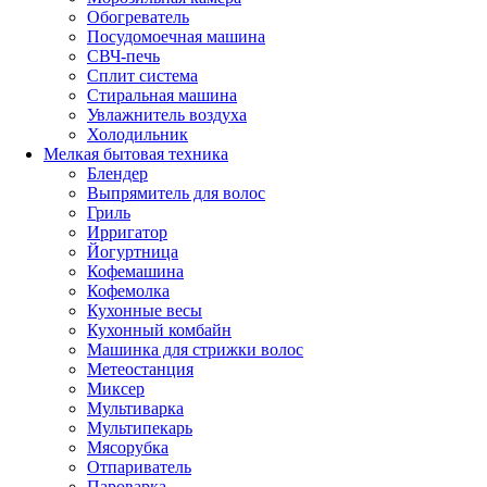
Обогреватель
Посудомоечная машина
СВЧ-печь
Сплит система
Стиральная машина
Увлажнитель воздуха
Холодильник
Мелкая бытовая техника
Блендер
Выпрямитель для волос
Гриль
Ирригатор
Йогуртница
Кофемашина
Кофемолка
Кухонные весы
Кухонный комбайн
Машинка для стрижки волос
Метеостанция
Миксер
Мультиварка
Мультипекарь
Мясорубка
Отпариватель
Пароварка