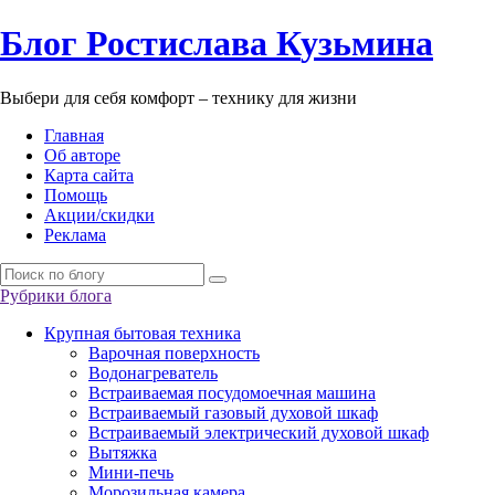
Б
лог
Р
остислава
К
узьмина
Выбери для себя комфорт – технику для жизни
Главная
Об авторе
Карта сайта
Помощь
Акции/скидки
Реклама
Рубрики блога
Крупная бытовая техника
Варочная поверхность
Водонагреватель
Встраиваемая посудомоечная машина
Встраиваемый газовый духовой шкаф
Встраиваемый электрический духовой шкаф
Вытяжка
Мини-печь
Морозильная камера