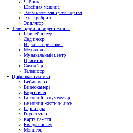
Чайник
Швейная машина
Электрическая зубная щётка
Электробритва
Эпилятор
Теле- аудио- и видеотехника
Блюрей плеер
Двд плеер
Игровая приставка
Медиаплеер
Музыкальный центр
Проектор
Саундбар
Телевизор
Цифровая техника
Веб-камера
Видеокамера
Видеоняня
Внешний аккумулятор
Внешний жёсткий диск
Гарнитура
Гироскутер
Карта памяти
Квадрокоптер
Монитор