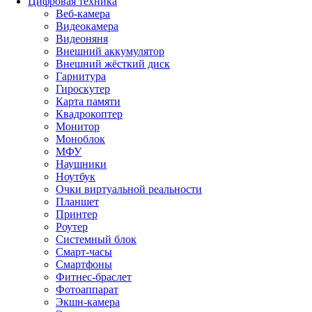
Цифровая техника
Веб-камера
Видеокамера
Видеоняня
Внешний аккумулятор
Внешний жёсткий диск
Гарнитура
Гироскутер
Карта памяти
Квадрокоптер
Монитор
Моноблок
МФУ
Наушники
Ноутбук
Очки виртуальной реальности
Планшет
Принтер
Роутер
Системный блок
Смарт-часы
Смартфоны
Фитнес-браслет
Фотоаппарат
Экшн-камера