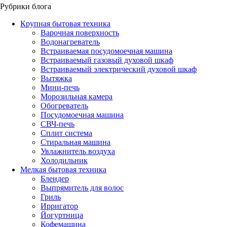
Рубрики блога
Крупная бытовая техника
Варочная поверхность
Водонагреватель
Встраиваемая посудомоечная машина
Встраиваемый газовый духовой шкаф
Встраиваемый электрический духовой шкаф
Вытяжка
Мини-печь
Морозильная камера
Обогреватель
Посудомоечная машина
СВЧ-печь
Сплит система
Стиральная машина
Увлажнитель воздуха
Холодильник
Мелкая бытовая техника
Блендер
Выпрямитель для волос
Гриль
Ирригатор
Йогуртница
Кофемашина