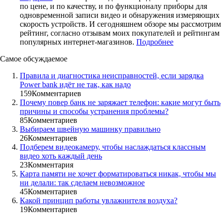
по цене, и по качеству, и по функционалу приборы для
одновременной записи видео и обнаружения измеряющих
скорость устройств. И сегодняшнем обзоре мы рассмотрим
рейтинг, согласно отзывам моих покупателей и рейтингам
популярных интернет-магазинов.
Подробнее
Самое обсуждаемое
Правила и диагностика неисправностей, если зарядка
Power bank идёт не так, как надо
159
Комментариев
Почему повер банк не заряжает телефон: какие могут быть
причины и способы устранения проблемы?
85
Комментариев
Выбираем швейную машинку правильно
26
Комментариев
Подберем видеокамеру, чтобы наслаждаться классным
видео хоть каждый день
23
Комментария
Карта памяти не хочет форматироваться никак, чтобы мы
ни делали: так сделаем невозможное
45
Комментариев
Какой принцип работы увлажнителя воздуха?
19
Комментариев