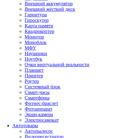
Внешний аккумулятор
Внешний жёсткий диск
Гарнитура
Гироскутер
Карта памяти
Квадрокоптер
Монитор
Моноблок
МФУ
Наушники
Ноутбук
Очки виртуальной реальности
Планшет
Принтер
Роутер
Системный блок
Смарт-часы
Смартфоны
Фитнес-браслет
Фотоаппарат
Экшн-камера
Электросамокат
Автотовары
Автопылесос
Видеорегистратор