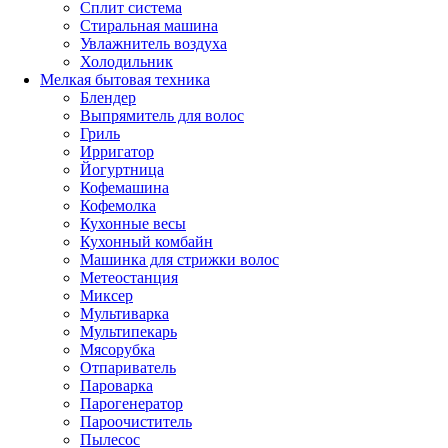
Сплит система
Стиральная машина
Увлажнитель воздуха
Холодильник
Мелкая бытовая техника
Блендер
Выпрямитель для волос
Гриль
Ирригатор
Йогуртница
Кофемашина
Кофемолка
Кухонные весы
Кухонный комбайн
Машинка для стрижки волос
Метеостанция
Миксер
Мультиварка
Мультипекарь
Мясорубка
Отпариватель
Пароварка
Парогенератор
Пароочиститель
Пылесос