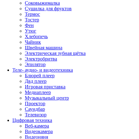
Соковыжималка
Сушилка для фруктов
Термос
Тостер
Фен
Утюг
Хлебопечь
Чайник
Швейная машина
Электрическая зубная щётка
Электробритва
Эпилятор
Теле- аудио- и видеотехника
Блюрей плеер
Двд плеер
Игровая приставка
Медиаплеер
Музыкальный центр
Проектор
Саундбар
Телевизор
Цифровая техника
Веб-камера
Видеокамера
Видеоняня