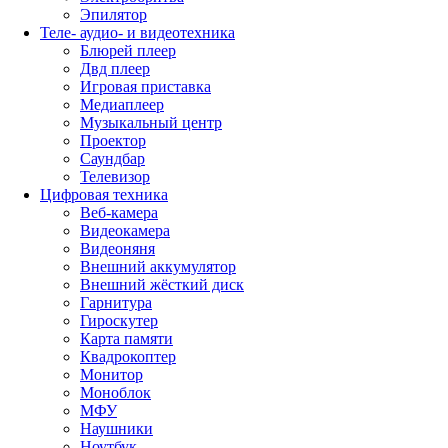
Эпилятор
Теле- аудио- и видеотехника
Блюрей плеер
Двд плеер
Игровая приставка
Медиаплеер
Музыкальный центр
Проектор
Саундбар
Телевизор
Цифровая техника
Веб-камера
Видеокамера
Видеоняня
Внешний аккумулятор
Внешний жёсткий диск
Гарнитура
Гироскутер
Карта памяти
Квадрокоптер
Монитор
Моноблок
МФУ
Наушники
Ноутбук