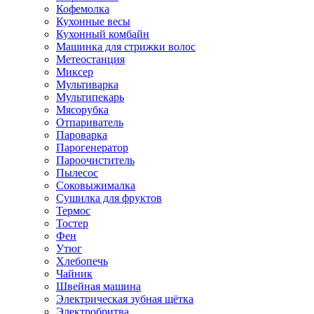
Кофемолка
Кухонные весы
Кухонный комбайн
Машинка для стрижки волос
Метеостанция
Миксер
Мультиварка
Мультипекарь
Мясорубка
Отпариватель
Пароварка
Парогенератор
Пароочиститель
Пылесос
Соковыжималка
Сушилка для фруктов
Термос
Тостер
Фен
Утюг
Хлебопечь
Чайник
Швейная машина
Электрическая зубная щётка
Электробритва