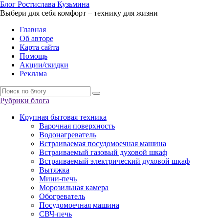
Б
лог
Р
остислава
К
узьмина
Выбери для себя комфорт – технику для жизни
Главная
Об авторе
Карта сайта
Помощь
Акции/скидки
Реклама
Рубрики блога
Крупная бытовая техника
Варочная поверхность
Водонагреватель
Встраиваемая посудомоечная машина
Встраиваемый газовый духовой шкаф
Встраиваемый электрический духовой шкаф
Вытяжка
Мини-печь
Морозильная камера
Обогреватель
Посудомоечная машина
СВЧ-печь