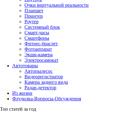
Очки виртуальной реальности
Планшет
Принтер
Роутер
Системный блок
Смарт-часы
Смартфоны
Фитнес-браслет
Фотоаппарат
Экшн-камера
Электросамокат
Автотовары
Автопылесос
Видеорегистратор
Камера заднего вида
Радар-детектор
Из жизни
Флудилка-Вопросы-Обсуждения
Топ статей за год