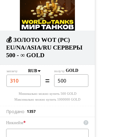
💰 ЗОЛОТО WOT (PC)
EU/NA/ASIA/RU СЕРВЕРЫ
500 - ∞ GOLD
GOLD
RUB
заплачу
получу
Минимально можно купить
500
GOLD
Максимально можно купить
1000000
GOLD
Продано
1357
*
?
Никнейм