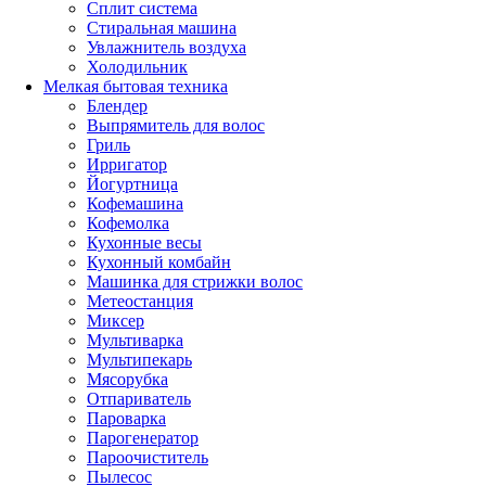
Сплит система
Стиральная машина
Увлажнитель воздуха
Холодильник
Мелкая бытовая техника
Блендер
Выпрямитель для волос
Гриль
Ирригатор
Йогуртница
Кофемашина
Кофемолка
Кухонные весы
Кухонный комбайн
Машинка для стрижки волос
Метеостанция
Миксер
Мультиварка
Мультипекарь
Мясорубка
Отпариватель
Пароварка
Парогенератор
Пароочиститель
Пылесос