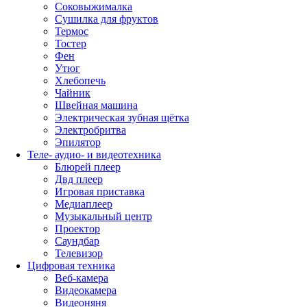
Соковыжималка
Сушилка для фруктов
Термос
Тостер
Фен
Утюг
Хлебопечь
Чайник
Швейная машина
Электрическая зубная щётка
Электробритва
Эпилятор
Теле- аудио- и видеотехника
Блюрей плеер
Двд плеер
Игровая приставка
Медиаплеер
Музыкальный центр
Проектор
Саундбар
Телевизор
Цифровая техника
Веб-камера
Видеокамера
Видеоняня