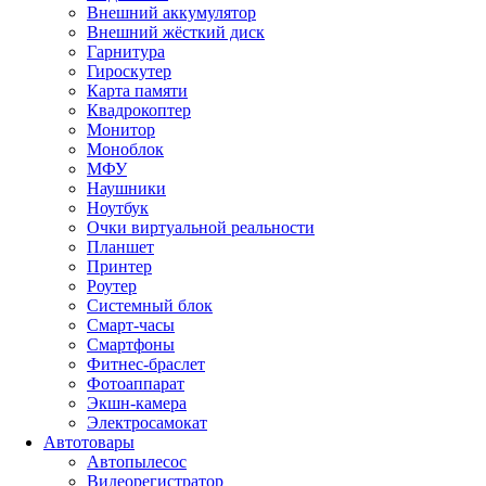
Внешний аккумулятор
Внешний жёсткий диск
Гарнитура
Гироскутер
Карта памяти
Квадрокоптер
Монитор
Моноблок
МФУ
Наушники
Ноутбук
Очки виртуальной реальности
Планшет
Принтер
Роутер
Системный блок
Смарт-часы
Смартфоны
Фитнес-браслет
Фотоаппарат
Экшн-камера
Электросамокат
Автотовары
Автопылесос
Видеорегистратор