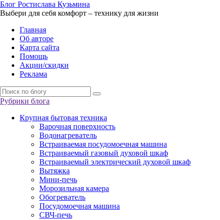
Б
лог
Р
остислава
К
узьмина
Выбери для себя комфорт – технику для жизни
Главная
Об авторе
Карта сайта
Помощь
Акции/скидки
Реклама
Рубрики блога
Крупная бытовая техника
Варочная поверхность
Водонагреватель
Встраиваемая посудомоечная машина
Встраиваемый газовый духовой шкаф
Встраиваемый электрический духовой шкаф
Вытяжка
Мини-печь
Морозильная камера
Обогреватель
Посудомоечная машина
СВЧ-печь