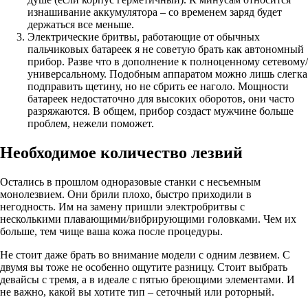
изнашивание аккумулятора – со временем заряд будет
держаться все меньше.
Электрические бритвы, работающие от обычных
пальчиковых батареек я не советую брать как автономный
прибор. Разве что в дополнение к полноценному сетевому/
универсальному. Подобным аппаратом можно лишь слегка
подправить щетину, но не сбрить ее наголо. Мощности
батареек недостаточно для высоких оборотов, они часто
разряжаются. В общем, прибор создаст мужчине больше
проблем, нежели поможет.
Необходимое количество лезвий
Остались в прошлом одноразовые станки с несъемным
монолезвием. Они брили плохо, быстро приходили в
негодность. Им на замену пришли электробритвы с
несколькими плавающими/вибрирующими головками. Чем их
больше, тем чище ваша кожа после процедуры.
Не стоит даже брать во внимание модели с одним лезвием. С
двумя вы тоже не особенно ощутите разницу. Стоит выбрать
девайсы с тремя, а в идеале с пятью бреющими элементами. И
не важно, какой вы хотите тип – сеточный или роторный.