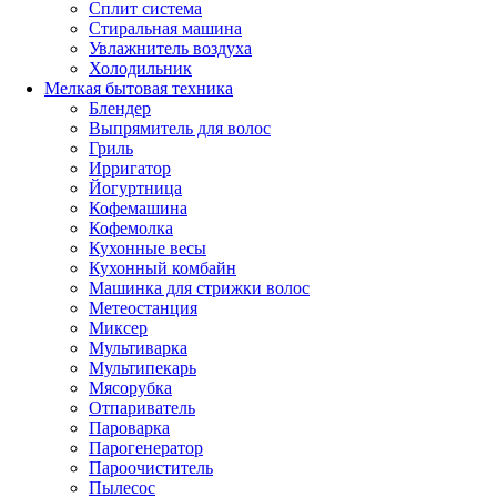
Сплит система
Стиральная машина
Увлажнитель воздуха
Холодильник
Мелкая бытовая техника
Блендер
Выпрямитель для волос
Гриль
Ирригатор
Йогуртница
Кофемашина
Кофемолка
Кухонные весы
Кухонный комбайн
Машинка для стрижки волос
Метеостанция
Миксер
Мультиварка
Мультипекарь
Мясорубка
Отпариватель
Пароварка
Парогенератор
Пароочиститель
Пылесос