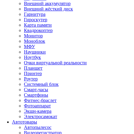
Внешний аккумулятор
Внешний жёсткий диск
Гарнитура
Гироскутер
Карта памяти
Квадрокоптер
Монитор
Моноблок
МФУ
Наушники
Ноутбук
Очки виртуальной реальности
Планшет
Принтер
Роутер
Системный блок
Смарт-часы
Смартфоны
Фитнес-браслет
Фотоаппарат
Экшн-камера
Электросамокат
Автотовары
Автопылесос
Видеорегистратор