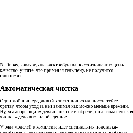
Выбирая, какая лучше электробритва по соотношению цена/
качество, учтите, что применяя гель/пену, не получится
сэкономить.
Автоматическая чистка
Один мой привередливый клиент попросил: посоветуйте
бритву, чтобы уход за ней занимал как можно меньше времени.
Ну, «самобреющий» девайс пока не изобрели, но автоматическая
чистка – дело вполне обыденное.
У ряда моделей в комплекте идет специальная подставка-
платформа. С ее помощью очень легко ухаживать за прибором.