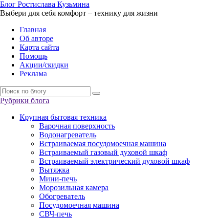
Б
лог
Р
остислава
К
узьмина
Выбери для себя комфорт – технику для жизни
Главная
Об авторе
Карта сайта
Помощь
Акции/скидки
Реклама
Рубрики блога
Крупная бытовая техника
Варочная поверхность
Водонагреватель
Встраиваемая посудомоечная машина
Встраиваемый газовый духовой шкаф
Встраиваемый электрический духовой шкаф
Вытяжка
Мини-печь
Морозильная камера
Обогреватель
Посудомоечная машина
СВЧ-печь