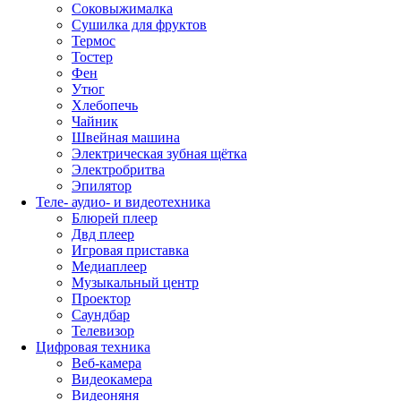
Соковыжималка
Сушилка для фруктов
Термос
Тостер
Фен
Утюг
Хлебопечь
Чайник
Швейная машина
Электрическая зубная щётка
Электробритва
Эпилятор
Теле- аудио- и видеотехника
Блюрей плеер
Двд плеер
Игровая приставка
Медиаплеер
Музыкальный центр
Проектор
Саундбар
Телевизор
Цифровая техника
Веб-камера
Видеокамера
Видеоняня