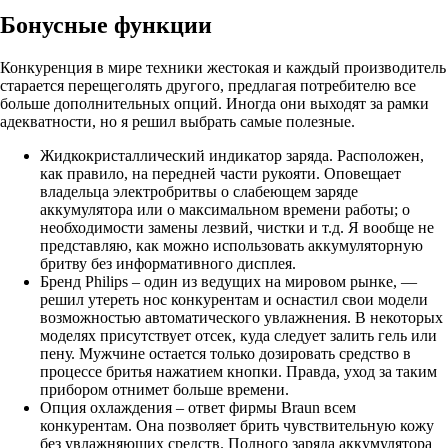
Бонусные функции
Конкуренция в мире техники жестокая и каждый производитель
старается перещеголять другого, предлагая потребителю все
больше дополнительных опций. Иногда они выходят за рамки
адекватности, но я решил выбрать самые полезные.
Жидкокристаллический индикатор заряда. Расположен,
как правило, на передней части рукояти. Оповещает
владельца электробритвы о слабеющем заряде
аккумулятора или о максимальном времени работы; о
необходимости замены лезвий, чистки и т.д. Я вообще не
представляю, как можно использовать аккумуляторную
бритву без информативного дисплея.
Бренд Philips – один из ведущих на мировом рынке, —
решил утереть нос конкурентам и оснастил свои модели
возможностью автоматического увлажнения. В некоторых
моделях присутствует отсек, куда следует залить гель или
пену. Мужчине остается только дозировать средство в
процессе бритья нажатием кнопки. Правда, уход за таким
прибором отнимет больше времени.
Опция охлаждения – ответ фирмы Braun всем
конкурентам. Она позволяет брить чувствительную кожу
без увлажняющих средств. Полного заряда аккумулятора