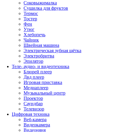
Соковыжималка
Сушилка для фруктов
Термос
Тостер
Фен
Утюг
Хлебопечь
Чайник
Швейная машина
Электрическая зубная щётка
Электробритва
Эпилятор
Теле- аудио- и видеотехника
Блюрей плеер
Двд плеер
Игровая приставка
Медиаплеер
Музыкальный центр
Проектор
Саундбар
Телевизор
Цифровая техника
Веб-камера
Видеокамера
Видеоняня