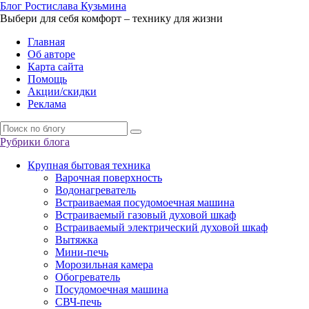
Б
лог
Р
остислава
К
узьмина
Выбери для себя комфорт – технику для жизни
Главная
Об авторе
Карта сайта
Помощь
Акции/скидки
Реклама
Рубрики блога
Крупная бытовая техника
Варочная поверхность
Водонагреватель
Встраиваемая посудомоечная машина
Встраиваемый газовый духовой шкаф
Встраиваемый электрический духовой шкаф
Вытяжка
Мини-печь
Морозильная камера
Обогреватель
Посудомоечная машина
СВЧ-печь