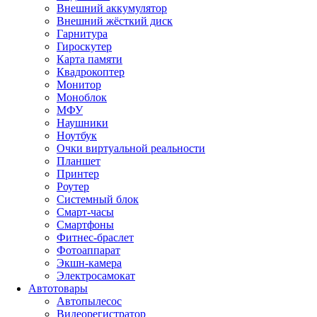
Внешний аккумулятор
Внешний жёсткий диск
Гарнитура
Гироскутер
Карта памяти
Квадрокоптер
Монитор
Моноблок
МФУ
Наушники
Ноутбук
Очки виртуальной реальности
Планшет
Принтер
Роутер
Системный блок
Смарт-часы
Смартфоны
Фитнес-браслет
Фотоаппарат
Экшн-камера
Электросамокат
Автотовары
Автопылесос
Видеорегистратор