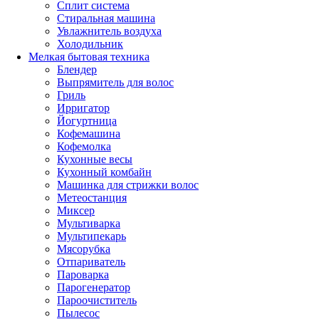
Сплит система
Стиральная машина
Увлажнитель воздуха
Холодильник
Мелкая бытовая техника
Блендер
Выпрямитель для волос
Гриль
Ирригатор
Йогуртница
Кофемашина
Кофемолка
Кухонные весы
Кухонный комбайн
Машинка для стрижки волос
Метеостанция
Миксер
Мультиварка
Мультипекарь
Мясорубка
Отпариватель
Пароварка
Парогенератор
Пароочиститель
Пылесос