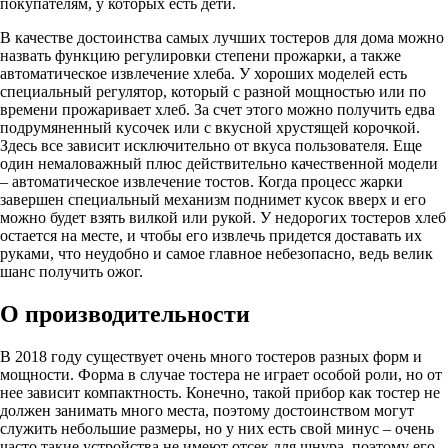
покупателям, у которых есть дети.
В качестве достоинства самых лучших тостеров для дома можно
назвать функцию регулировки степени прожарки, а также
автоматическое извлечение хлеба. У хороших моделей есть
специальный регулятор, который с разной мощностью или по
времени прожаривает хлеб. За счет этого можно получить едва
подрумяненный кусочек или с вкусной хрустящей корочкой.
Здесь все зависит исключительно от вкуса пользователя. Еще
один немаловажный плюс действительно качественной модели
– автоматическое извлечение тостов. Когда процесс жарки
завершен специальный механизм поднимет кусок вверх и его
можно будет взять вилкой или рукой. У недорогих тостеров хлеб
остается на месте, и чтобы его извлечь придется доставать их
руками, что неудобно и самое главное небезопасно, ведь велик
шанс получить ожог.
О производительности
В 2018 году существует очень много тостеров разных форм и
мощности. Форма в случае тостера не играет особой роли, но от
нее зависит компактность. Конечно, такой прибор как тостер не
должен занимать много места, поэтому достоинством могут
служить небольшие размеры, но у них есть свой минус – очень
часто такие устройства не имеют отсек для шнура, поэтому его