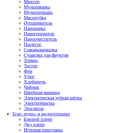
Миксер
Мультиварка
Мультипекарь
Мясорубка
Отпариватель
Пароварка
Парогенератор
Пароочиститель
Пылесос
Соковыжималка
Сушилка для фруктов
Термос
Тостер
Фен
Утюг
Хлебопечь
Чайник
Швейная машина
Электрическая зубная щётка
Электробритва
Эпилятор
Теле- аудио- и видеотехника
Блюрей плеер
Двд плеер
Игровая приставка