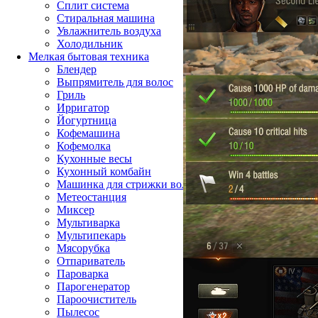
Сплит система
Стиральная машина
Увлажнитель воздуха
Холодильник
Мелкая бытовая техника
Блендер
Выпрямитель для волос
Гриль
Ирригатор
Йогуртница
Кофемашина
Кофемолка
Кухонные весы
Кухонный комбайн
Машинка для стрижки волос
Метеостанция
Миксер
Мультиварка
Мультипекарь
Мясорубка
Отпариватель
Пароварка
Парогенератор
Пароочиститель
Пылесос