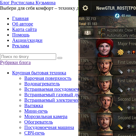
Б
лог
Р
остислава
К
узьмина
Выбери для себя комфорт – технику для жизни
Главная
Об авторе
Карта сайта
Помощь
Акции/скидки
Реклама
Рубрики блога
Крупная бытовая техника
Варочная поверхность
Водонагреватель
Встраиваемая посудомоечная машина
Встраиваемый газовый духовой шкаф
Встраиваемый электрический духовой шкаф
Вытяжка
Мини-печь
Морозильная камера
Обогреватель
Посудомоечная машина
СВЧ-печь