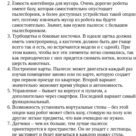
Емкость контейнера для мусора. Очень дорогие роботы
имеют базу, которая самостоятельно опустошает
пылесборник, в более доступных устройствах такой опции
нет, поэтому извлекать мусор из робота вы будете
самостоятельно. Значит, вам нужен пылесос с большим
пылесборником.
Турбощетка и боковые кисточки. В идеале щетка должна
иметь электропривод, а кисточек должно быть две (чаще
всего так и есть, но встречаются модели и с одной). При
этом важно, чтобы все эти элементы легко снимались, так
как периодически с них придется снимать нитки, волосы и
шерсть животных.
Построение карты. Пылесос может двигаться каждый раз
изучая помещение заново или по карте, которую создает
при первом проезде по квартире. Второй вариант
значительно экономит время уборки и автономность.
Управление – бывает на корпусе и пультом, а
дополнительно через смартфон. Последний вариант самый
функциональный.
Возможность установить виртуальные стены – без этой
опции ваш робот может сбить вазу, стоящую на полу или
другие легкие предметы, что вам очевидно не нужно.
Датчики – чем их больше, тем лучше пылесос
ориентируется в пространстве. Он не упадет с лестницы,
не застрянет и будет врезаться в каждую ножку стула,