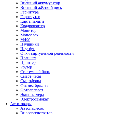
Внешний аккумулятор
Внешний жёсткий диск
Гарнитура
Гироскутер
Карта памяти
Квадрокоптер
Монитор
Моноблок
МФУ
Наушники
Ноутбук
Очки виртуальной реальности
Планшет
Принтер
Роутер
Системный блок
Смарт-часы
Смартфоны
Фитнес-браслет
Фотоаппарат
Экшн-камера
Электросамокат
Автотовары
Автопылесос
Видеорегистратор