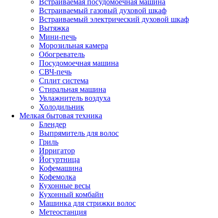
Встраиваемая посудомоечная машина
Встраиваемый газовый духовой шкаф
Встраиваемый электрический духовой шкаф
Вытяжка
Мини-печь
Морозильная камера
Обогреватель
Посудомоечная машина
СВЧ-печь
Сплит система
Стиральная машина
Увлажнитель воздуха
Холодильник
Мелкая бытовая техника
Блендер
Выпрямитель для волос
Гриль
Ирригатор
Йогуртница
Кофемашина
Кофемолка
Кухонные весы
Кухонный комбайн
Машинка для стрижки волос
Метеостанция