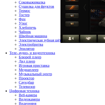
Соковыжималка
Сушилка для фруктов
Термос
Тостер
Фен
Утюг
Хлебопечь
Чайник
Швейная машина
Электрическая зубная щётка
Электробритва
Эпилятор
Теле- аудио- и видеотехника
Блюрей плеер
Двд плеер
Игровая приставка
Медиаплеер
Музыкальный центр
Проектор
Саундбар
Телевизор
Цифровая техника
Веб-камера
Видеокамера
Видеоняня