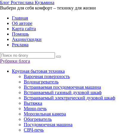
Б
лог
Р
остислава
К
узьмина
Выбери для себя комфорт – технику для жизни
Главная
Об авторе
Карта сайта
Помощь
Акции/скидки
Реклама
Рубрики блога
Крупная бытовая техника
Варочная поверхность
Водонагреватель
Встраиваемая посудомоечная машина
Встраиваемый газовый духовой шкаф
Встраиваемый электрический духовой шкаф
Вытяжка
Мини-печь
Морозильная камера
Обогреватель
Посудомоечная машина
СВЧ-печь