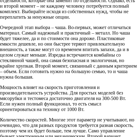
отдельности, которые она заменит по отдельности. Однако, есть
и второй момент – не каждому человеку потребуется полный
комплект. Выбирайте исходя из собственных нужд, чтобы не
переплатить за ненужные опции.
Очередной этап выбора – чаша. Во-первых, может отличаться
материал. Самый надежный и практичный – металл. Но чаша
будет тяжелее, да и по стоимости она дороже. Пластиковые
емкости дешевле, но они быстрее теряют привлекательную
внешность, а также могут со временем впитать запахи, да и в
целом служат меньше. Изредка встречаются комбайны со
стеклянной чашей, она самая безопасная и экологичная, но
крайне хрупкая. Второй момент, связанный с данным критерием
– объем. Если готовить нужно на большую семью, то и чаша
нужна большая.
Мощность влияет на скорость приготовления и
производительность устройства. Для простых моделей без
мясорубки и тестомеса достаточно двигателя на 300-500 Вт.
Если нужен полный функционал, то есть смысл
ориентироваться на технику от 1000 Вт.
Количество скоростей. Многие этот параметр не учитывают, но
очевидно, что для разных продуктов требуется разная скорость,
поэтому чем их будет больше, тем лучше. Само управление
бывает электронным или механическим. Второй вариант