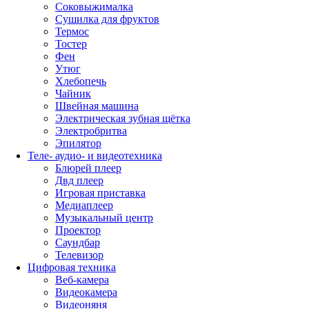
Соковыжималка
Сушилка для фруктов
Термос
Тостер
Фен
Утюг
Хлебопечь
Чайник
Швейная машина
Электрическая зубная щётка
Электробритва
Эпилятор
Теле- аудио- и видеотехника
Блюрей плеер
Двд плеер
Игровая приставка
Медиаплеер
Музыкальный центр
Проектор
Саундбар
Телевизор
Цифровая техника
Веб-камера
Видеокамера
Видеоняня