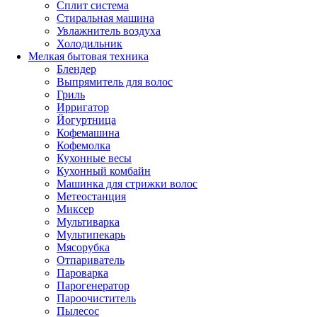
Сплит система
Стиральная машина
Увлажнитель воздуха
Холодильник
Мелкая бытовая техника
Блендер
Выпрямитель для волос
Гриль
Ирригатор
Йогуртница
Кофемашина
Кофемолка
Кухонные весы
Кухонный комбайн
Машинка для стрижки волос
Метеостанция
Миксер
Мультиварка
Мультипекарь
Мясорубка
Отпариватель
Пароварка
Парогенератор
Пароочиститель
Пылесос