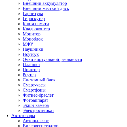
Внешний аккумулятор
Внешний жёсткий диск
Гарнитура
Гироскутер
Карта памяти
Квадрокоптер
Монитор
Моноблок
МФУ
Наушники
Ноутбук
Очки виртуальной реальности
Планшет
Принтер
Роутер
Системный блок
Смарт-часы
Смартфоны
Фитнес-браслет
Фотоаппарат
Экшн-камера
Электросамокат
Автотовары
Автопылесос
Видеорегистратор