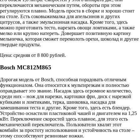
переключаются механическим путем, обороты при этом
регулируются плавно. Модель проста в сборке и хорошо стоит
на столе. Есть соковыжималка для апельсинов и других
цитрусов, а также эмульсионная насадка. Кроме того, здесь
можно приготовить тесто, нарезать овощи ломтиками, а также
мелко или крупно натереть. Довершает позитивную картину
мельничка, которая сможет перемолоть орехи, шоколад и другие
твердые продукты.
Цена: средняя от 8 800 рублей.
Bosch MC812M865
Дорогая модель от Bosch, способная порадовать отличным
функционалом. Она относится к мультирезкам и полностью
оправдывает это звание. Насадок здесь огромное количество,
среди них – нож для нарезки, картошки фри, диск с нарезкой
кубиками и ломтиками, терка, шинковка, насадка для
замешивания теста и другие. Кроме того, здесь есть блендер.
Устройство оснастили пластиковой чашей и двигателем на 1,25
кВт. Переключение скоростей здесь плавное, для этого есть
механический переключатель. Пользователи хвалят этот
комбайн за простоту использования и устойчивость на столе –
этому способствуют резиновые ножки.