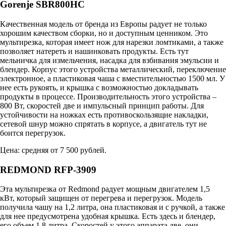
Gorenje SBR800HC
Качественная модель от бренда из Европы радует не только
хорошим качеством сборки, но и доступным ценником. Это
мультирезка, которая имеет нож для нарезки ломтиками, а также
позволяет натереть и нашинковать продукты. Есть тут
мельничка для измельчения, насадка для взбивания эмульсии и
блендер. Корпус этого устройства металлический, переключение
электронное, а пластиковая чаша с вместительностью 1500 мл. У
нее есть рукоять, и крышка с возможностью докладывать
продукты в процессе. Производительность этого устройства –
800 Вт, скоростей две и импульсный принцип работы. Для
устойчивости на ножках есть противоскользящие накладки,
сетевой шнур можно спрятать в корпусе, а двигатель тут не
боится перегрузок.
Цена: средняя от 7 500 рублей.
REDMOND RFP-3909
Эта мультирезка от Redmond радует мощным двигателем 1,5
кВт, который защищен от перегрева и перегрузок. Модель
получила чашу на 1,2 литра, она пластиковая и с ручкой, а также
для нее предусмотрена удобная крышка. Есть здесь и блендер,
его объем 1,8 литра. Скоростей у этого аппарата две, они