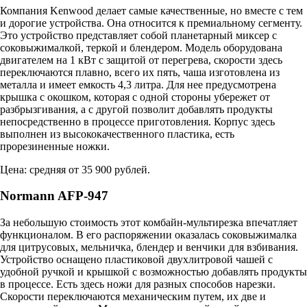
Компания Kenwood делает самые качественные, но вместе с тем
и дорогие устройства. Она относится к премиальному сегменту.
Это устройство представляет собой планетарный миксер с
соковыжималкой, теркой и блендером. Модель оборудована
двигателем на 1 кВт с защитой от перегрева, скорости здесь
переключаются плавно, всего их пять, чаша изготовлена из
металла и имеет емкость 4,3 литра. Для нее предусмотрена
крышка с окошком, которая с одной стороны убережет от
разбрызгивания, а с другой позволит добавлять продукты
непосредственно в процессе приготовления. Корпус здесь
выполнен из высококачественного пластика, есть
прорезиненные ножки.
Цена: средняя от 35 900 рублей.
Normann AFP-947
За небольшую стоимость этот комбайн-мультирезка впечатляет
функционалом. В его распоряжении оказалась соковыжималка
для цитрусовых, мельничка, блендер и венчики для взбивания.
Устройство оснащено пластиковой двухлитровой чашей с
удобной ручкой и крышкой с возможностью добавлять продукты
в процессе. Есть здесь ножи для разных способов нарезки.
Скорости переключаются механическим путем, их две и