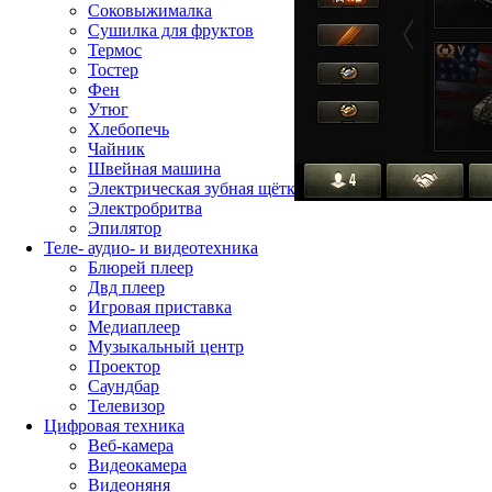
Соковыжималка
Сушилка для фруктов
Термос
Тостер
Фен
Утюг
Хлебопечь
Чайник
Швейная машина
Электрическая зубная щётка
Электробритва
Эпилятор
Теле- аудио- и видеотехника
Блюрей плеер
Двд плеер
Игровая приставка
Медиаплеер
Музыкальный центр
Проектор
Саундбар
Телевизор
Цифровая техника
Веб-камера
Видеокамера
Видеоняня