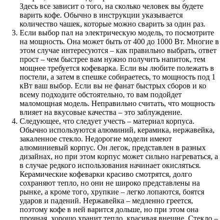
Здесь все зависит о того, на сколько человек вы будете
варить кофе. Обычно в инструкции указывается
количество чашек, которые можно сварить за один раз.
Если выбор пал на электрическую модель, то посмотрите
на мощность. Она может быть от 400 до 1000 Вт. Многие в
этом случае интересуются – как правильно выбрать, ответ
прост – чем быстрее вам нужно получить напиток, тем
мощнее требуется кофеварка. Если вы любите полежать в
постели, а затем в спешке собираетесь, то мощность под 1
кВт ваш выбор. Если вы не фанат быстрых сборов и ко
всему подходите обстоятельно, то вам подойдет
маломощная модель. Неправильно считать, что мощность
влияет на вкусовые качества – это заблуждение.
Следующее, что следует учесть – материал корпуса.
Обычно используются алюминий, керамика, нержавейка,
закаленное стекло. Недорогие модели имеют
алюминиевый корпус. Он легок, представлен в разных
дизайнах, но при этом корпус может сильно нагреваться, а
в случае редкого использования начинает окисляться.
Керамические кофеварки красиво смотрятся, долго
сохраняют тепло, но они не широко представлены на
рынке, а кроме того, хрупкие – легко лопаются, боятся
ударов и падений. Нержавейка – медленно греется,
поэтому кофе в ней варится дольше, но при этом она
прочная, хорошо хранит тепло, красивая внешне. Стекло –