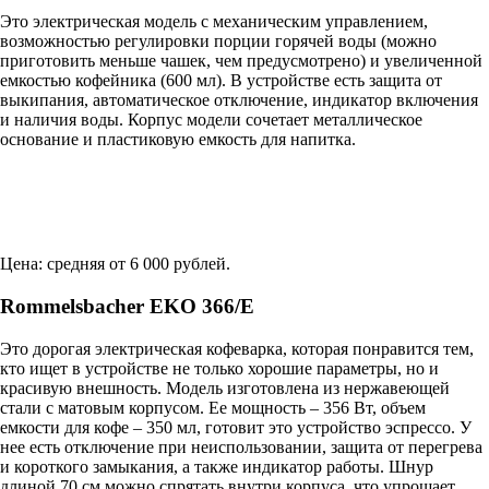
Это электрическая модель с механическим управлением,
возможностью регулировки порции горячей воды (можно
приготовить меньше чашек, чем предусмотрено) и увеличенной
емкостью кофейника (600 мл). В устройстве есть защита от
выкипания, автоматическое отключение, индикатор включения
и наличия воды. Корпус модели сочетает металлическое
основание и пластиковую емкость для напитка.
Цена: средняя от 6 000 рублей.
Rommelsbacher EKО 366/E
Это дорогая электрическая кофеварка, которая понравится тем,
кто ищет в устройстве не только хорошие параметры, но и
красивую внешность. Модель изготовлена из нержавеющей
стали с матовым корпусом. Ее мощность – 356 Вт, объем
емкости для кофе – 350 мл, готовит это устройство эспрессо. У
нее есть отключение при неиспользовании, защита от перегрева
и короткого замыкания, а также индикатор работы. Шнур
длиной 70 см можно спрятать внутри корпуса, что упрощает