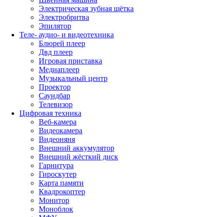
Электрическая зубная щётка
Электробритва
Эпилятор
Теле- аудио- и видеотехника
Блюрей плеер
Двд плеер
Игровая приставка
Медиаплеер
Музыкальный центр
Проектор
Саундбар
Телевизор
Цифровая техника
Веб-камера
Видеокамера
Видеоняня
Внешний аккумулятор
Внешний жёсткий диск
Гарнитура
Гироскутер
Карта памяти
Квадрокоптер
Монитор
Моноблок