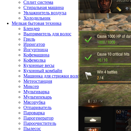
Сплит система
Стиральная машина
Увлажнитель воздуха
Холодильник
Мелкая бытовая техника
Блендер
Выпрямитель для волос
Гриль
Ирригатор
Йогуртница
Кофемашина
Кофемолка
Кухонные весы
Кухонный комбайн
Машинка для стрижки волос
Метеостанция
Миксер
Мультиварка
Мультипекарь
Мясорубка
Отпариватель
Пароварка
Парогенератор
Пароочиститель
Пылесос