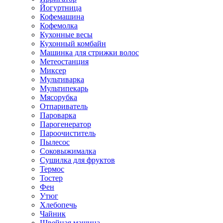
Йогуртница
Кофемашина
Кофемолка
Кухонные весы
Кухонный комбайн
Машинка для стрижки волос
Метеостанция
Миксер
Мультиварка
Мультипекарь
Мясорубка
Отпариватель
Пароварка
Парогенератор
Пароочиститель
Пылесос
Соковыжималка
Сушилка для фруктов
Термос
Тостер
Фен
Утюг
Хлебопечь
Чайник
Швейная машина