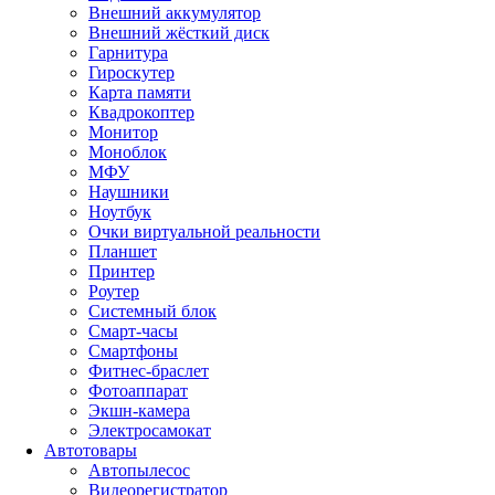
Внешний аккумулятор
Внешний жёсткий диск
Гарнитура
Гироскутер
Карта памяти
Квадрокоптер
Монитор
Моноблок
МФУ
Наушники
Ноутбук
Очки виртуальной реальности
Планшет
Принтер
Роутер
Системный блок
Смарт-часы
Смартфоны
Фитнес-браслет
Фотоаппарат
Экшн-камера
Электросамокат
Автотовары
Автопылесос
Видеорегистратор