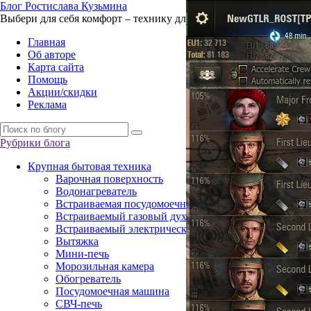
Б
лог
Р
остислава
К
узьмина
Выбери для себя комфорт – технику для жизни
Главная
Об авторе
Карта сайта
Помощь
Акции/скидки
Реклама
Рубрики блога
Крупная бытовая техника
Варочная поверхность
Водонагреватель
Встраиваемая посудомоечная машина
Встраиваемый газовый духовой шкаф
Встраиваемый электрический духовой шкаф
Вытяжка
Мини-печь
Морозильная камера
Обогреватель
Посудомоечная машина
СВЧ-печь