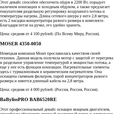
Этот девайс способен обеспечить обдув в 2200 Вт, порадует
наличием ионизации и холодным обдувом, а также предлагает
покупателям раздельную регулировку воздушного потока и
температуры нагрева. Длина сетевого шнура у него 2,8 метра,
есть 2 насадки-концентратора разного размера в комплекте.
Благодаря петле на ручке, его удобно хранить.
Цена: средняя от 4 100 рублей. (
По Всему Миру
,
Россия
).
MOSER 4350-0050
Немецкая компания Moser прославилась качеством своей
техники. Данная модель получила мотор с защитой от перегрева
и раздельное управление температурой и мощностью потока, а
еще у нее есть функция ионизации. Нагревательные элементы
здесь с турмалиновым и керамическим нагревателем. Она
оснащена съемным фильтром, парой концентраторов разного
размера и имеется длинный кабель на 2,8 метра.
Цена: средняя от 4 000 рублей. (
Россия
,
Россия
,
Россия
).
BaBylissPRO BAB6520RE
Этот профессиональный девайс оснащен мощным двигателем,
способным обеспечить мощный воздушный поток и длительное