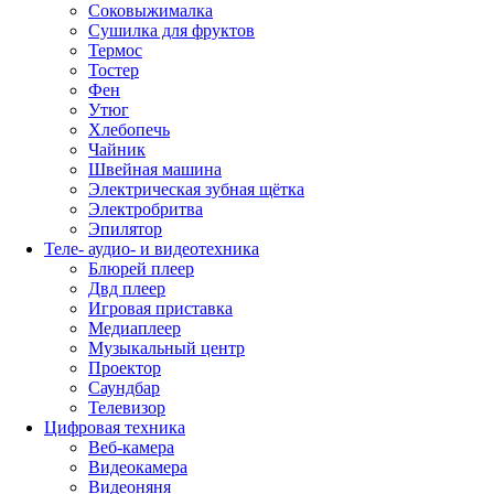
Соковыжималка
Сушилка для фруктов
Термос
Тостер
Фен
Утюг
Хлебопечь
Чайник
Швейная машина
Электрическая зубная щётка
Электробритва
Эпилятор
Теле- аудио- и видеотехника
Блюрей плеер
Двд плеер
Игровая приставка
Медиаплеер
Музыкальный центр
Проектор
Саундбар
Телевизор
Цифровая техника
Веб-камера
Видеокамера
Видеоняня