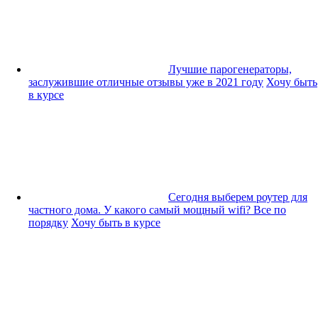
Лучшие парогенераторы,
заслужившие отличные отзывы уже в 2021 году
Хочу быть
в курсе
Сегодня выберем роутер для
частного дома. У какого самый мощный wifi? Все по
порядку
Хочу быть в курсе