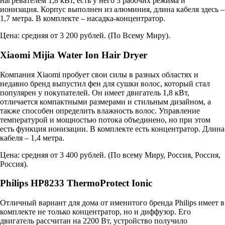
нагревателем 1,8 кВт, есть у него 3 рабочих режима и
ионизация. Корпус выполнен из алюминия, длина кабеля здесь –
1,7 метра. В комплекте – насадка-концентратор.
Цена: средняя от 3 200 рублей. (
По Всему Миру
).
Xiaomi Mijia Water Ion Hair Dryer
Компания Xiaomi пробует свои силы в разных областях и
недавно бренд выпустил фен для сушки волос, который стал
популярен у покупателей. Он имеет двигатель 1,8 кВт,
отличается компактными размерами и стильным дизайном, а
также способен определить влажность волос. Управление
температурой и мощностью потока объединено, но при этом
есть функция ионизации. В комплекте есть концентратор. Длина
кабеля – 1,4 метра.
Цена: средняя от 3 400 рублей. (
По всему Миру
,
Россия
,
Россия
,
Россия
).
Philips HP8233 ThermoProtect Ionic
Отличный вариант для дома от именитого бренда Philips имеет в
комплекте не только концентратор, но и диффузор. Его
двигатель рассчитан на 2200 Вт, устройство получило