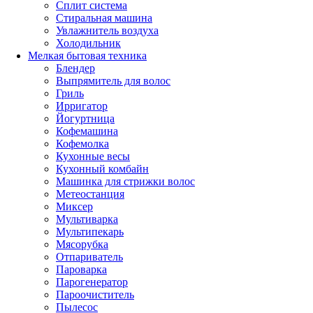
Сплит система
Стиральная машина
Увлажнитель воздуха
Холодильник
Мелкая бытовая техника
Блендер
Выпрямитель для волос
Гриль
Ирригатор
Йогуртница
Кофемашина
Кофемолка
Кухонные весы
Кухонный комбайн
Машинка для стрижки волос
Метеостанция
Миксер
Мультиварка
Мультипекарь
Мясорубка
Отпариватель
Пароварка
Парогенератор
Пароочиститель
Пылесос