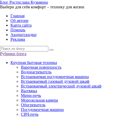
Б
лог
Р
остислава
К
узьмина
Выбери для себя комфорт – технику для жизни
Главная
Об авторе
Карта сайта
Помощь
Акции/скидки
Реклама
Рубрики блога
Крупная бытовая техника
Варочная поверхность
Водонагреватель
Встраиваемая посудомоечная машина
Встраиваемый газовый духовой шкаф
Встраиваемый электрический духовой шкаф
Вытяжка
Мини-печь
Морозильная камера
Обогреватель
Посудомоечная машина
СВЧ-печь