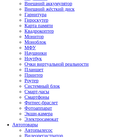
Внешний аккумулятор
Внешний жёсткий диск
Гарнитура
Гироскутер
Карта памяти
Квадрокоптер
Монитор
Моноблок
МФУ
Наушники
Ноутбук
Очки виртуальной реальности
Планшет
Принтер
Роутер
Системный блок
Смарт-часы
Смартфоны
Фитнес-браслет
Фотоаппарат
Экшн-камера
Электросамокат
Автотовары
Автопылесос
Видеорегистратор