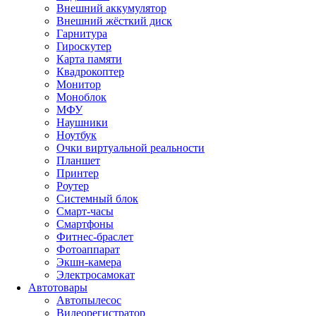
Внешний аккумулятор
Внешний жёсткий диск
Гарнитура
Гироскутер
Карта памяти
Квадрокоптер
Монитор
Моноблок
МФУ
Наушники
Ноутбук
Очки виртуальной реальности
Планшет
Принтер
Роутер
Системный блок
Смарт-часы
Смартфоны
Фитнес-браслет
Фотоаппарат
Экшн-камера
Электросамокат
Автотовары
Автопылесос
Видеорегистратор