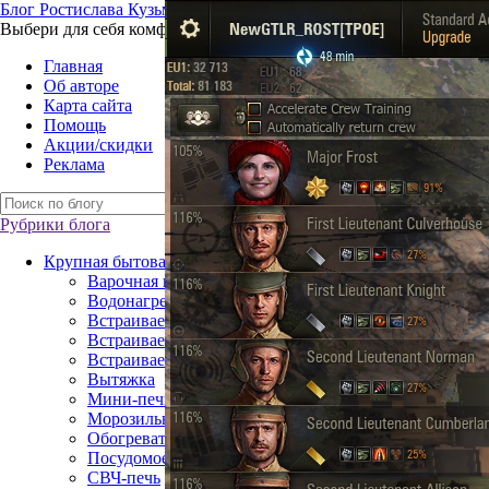
Б
лог
Р
остислава
К
узьмина
Выбери для себя комфорт – технику для жизни
Главная
Об авторе
Карта сайта
Помощь
Акции/скидки
Реклама
Рубрики блога
Крупная бытовая техника
Варочная поверхность
Водонагреватель
Встраиваемая посудомоечная машина
Встраиваемый газовый духовой шкаф
Встраиваемый электрический духовой шкаф
Вытяжка
Мини-печь
Морозильная камера
Обогреватель
Посудомоечная машина
СВЧ-печь