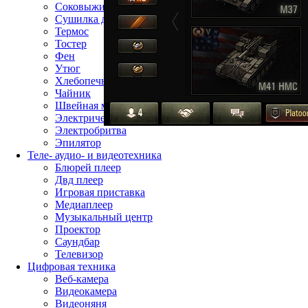
Соковыжималка
Сушилка для фруктов
Термос
Тостер
Фен
Утюг
Хлебопечь
Чайник
Швейная машина
Электрическая зубная щётка
Электробритва
Эпилятор
Теле- аудио- и видеотехника
Блюрей плеер
Двд плеер
Игровая приставка
Медиаплеер
Музыкальный центр
Проектор
Саундбар
Телевизор
Цифровая техника
Веб-камера
Видеокамера
Видеоняня