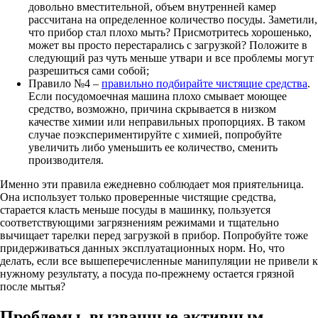
довольно вместительной, объем внутренней камер
рассчитана на определенное количество посуды. Заметили,
что прибор стал плохо мыть? Присмотритесь хорошенько,
может вы просто перестарались с загрузкой? Положите в
следующий раз чуть меньше утвари и все проблемы могут
разрешиться сами собой;
Правило №4 –
правильно подбирайте чистящие средства
.
Если посудомоечная машина плохо смывает моющее
средство, возможно, причина скрывается в низком
качестве химии или неправильных пропорциях. В таком
случае поэкспериментируйте с химией, попробуйте
увеличить либо уменьшить ее количество, сменить
производителя.
Именно эти правила ежедневно соблюдает моя приятельница.
Она использует только проверенные чистящие средства,
старается класть меньше посуды в машинку, пользуется
соответствующими загрязнениям режимами и тщательно
вычищает тарелки перед загрузкой в прибор. Попробуйте тоже
придерживаться данных эксплуатационных норм. Но, что
делать, если все вышеперечисленные манипуляции не привели к
нужному результату, а посуда по-прежнему остается грязной
после мытья?
Проблемы, вызванные активным