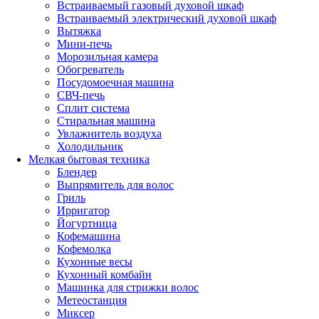
Встраиваемый газовый духовой шкаф
Встраиваемый электрический духовой шкаф
Вытяжка
Мини-печь
Морозильная камера
Обогреватель
Посудомоечная машина
СВЧ-печь
Сплит система
Стиральная машина
Увлажнитель воздуха
Холодильник
Мелкая бытовая техника
Блендер
Выпрямитель для волос
Гриль
Ирригатор
Йогуртница
Кофемашина
Кофемолка
Кухонные весы
Кухонный комбайн
Машинка для стрижки волос
Метеостанция
Миксер