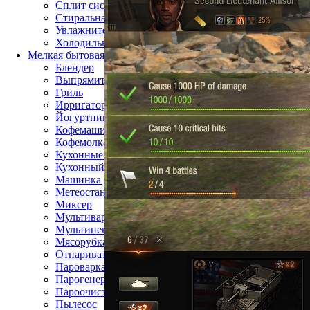
Сплит система
Стиральная машина
Увлажнитель воздуха
Холодильник
Мелкая бытовая техника
Блендер
Выпрямитель для волос
Гриль
Ирригатор
Йогуртница
Кофемашина
Кофемолка
Кухонные весы
Кухонный комбайн
Машинка для стрижки волос
Метеостанция
Миксер
Мультиварка
Мультипекарь
Мясорубка
Отпариватель
Пароварка
Парогенератор
Пароочиститель
Пылесос