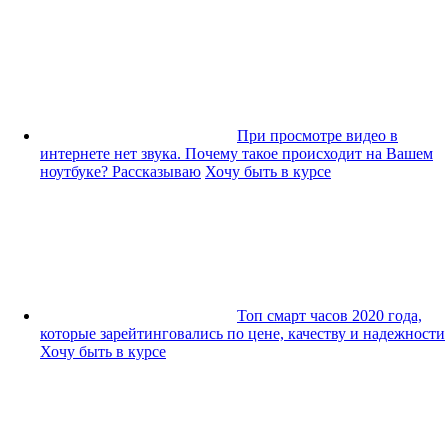
При просмотре видео в
интернете нет звука. Почему такое происходит на Вашем
ноутбуке? Рассказываю
Хочу быть в курсе
Топ смарт часов 2020 года,
которые зарейтинговались по цене, качеству и надежности
Хочу быть в курсе