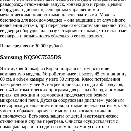
разморозку, отложенный запуск, конвекцию и гриль. Девайс
оборудован дисплеем, сенсорным управлением и
механическими поворотными переключателями. Модель
безопасна для всех домочадцев – она защищена от случайного
включения детьми, при перегреве самостоятельно выключится, а
ее дверца оборудована сразу четырьмя стеклами, что исключает
ее нагрев и возможность обжечься о ее поверхность.
Цена: средняя от 30 000 рублей.
Samsung NQ50C7535DS
Этот духовой шкаф из Кореи понравится тем, кто ищет
компактную модель. Устройство имеет высоту 45 см и ширину
60 см, а объем камеры у него 50 литров. Класс потребления
электричества у нее А, нагрев производится до 250 градусов,
есть 40 автоматических программ для разных блюд, а помимо
гриля, конвекции и разморозки предусмотрен режим
микроволной печи. Духовка оборудована дисплеем, удобным
сенсорным управлением и поворотными переключателями. Она
умеет отображать время в те моменты, когда техника не
используется. Есть здесь защита от детей и автоматическое
отключение в случае перегрева. Очистка осуществляется с
помощью пара и это один из немногих минусов этого