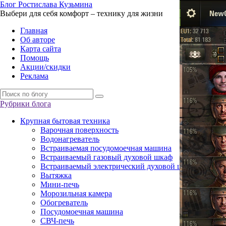
Б
лог
Р
остислава
К
узьмина
Выбери для себя комфорт – технику для жизни
Главная
Об авторе
Карта сайта
Помощь
Акции/скидки
Реклама
Рубрики блога
Крупная бытовая техника
Варочная поверхность
Водонагреватель
Встраиваемая посудомоечная машина
Встраиваемый газовый духовой шкаф
Встраиваемый электрический духовой шкаф
Вытяжка
Мини-печь
Морозильная камера
Обогреватель
Посудомоечная машина
СВЧ-печь