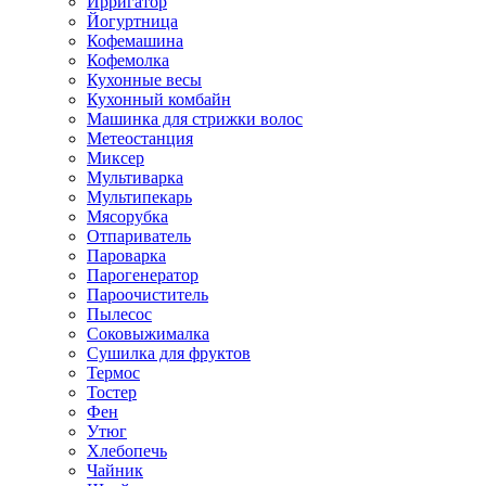
Ирригатор
Йогуртница
Кофемашина
Кофемолка
Кухонные весы
Кухонный комбайн
Машинка для стрижки волос
Метеостанция
Миксер
Мультиварка
Мультипекарь
Мясорубка
Отпариватель
Пароварка
Парогенератор
Пароочиститель
Пылесос
Соковыжималка
Сушилка для фруктов
Термос
Тостер
Фен
Утюг
Хлебопечь
Чайник