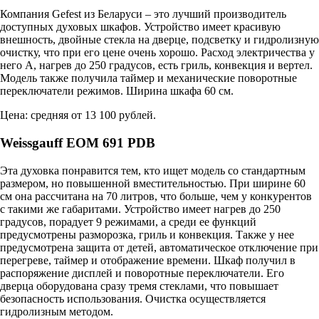
Компания Gefest из Беларуси – это лучший производитель
доступных духовых шкафов. Устройство имеет красивую
внешность, двойные стекла на дверце, подсветку и гидролизную
очистку, что при его цене очень хорошо. Расход электричества у
него А, нагрев до 250 градусов, есть гриль, конвекция и вертел.
Модель также получила таймер и механические поворотные
переключатели режимов. Ширина шкафа 60 см.
Цена: средняя от 13 100 рублей.
Weissgauff EOM 691 PDB
Эта духовка понравится тем, кто ищет модель со стандартным
размером, но повышенной вместительностью. При ширине 60
см она рассчитана на 70 литров, что больше, чем у конкурентов
с такими же габаритами. Устройство имеет нагрев до 250
градусов, порадует 9 режимами, а среди ее функций
предусмотрены разморозка, гриль и конвекция. Также у нее
предусмотрена защита от детей, автоматическое отключение при
перегреве, таймер и отображение времени. Шкаф получил в
распоряжение дисплей и поворотные переключатели. Его
дверца оборудована сразу тремя стеклами, что повышает
безопасность использования. Очистка осуществляется
гидролизным методом.