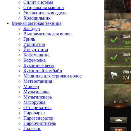
Сплит система
Стиральная машина
Увлажнитель воздуха
Холодильник
Мелкая бытовая техника
Блендер
Выпрямитель для волос
Гриль
Ирригатор
Йогуртница
Кофемашина
Кофемолка
Кухонные весы
Кухонный комбайн
Машинка для стрижки волос
Метеостанция
Миксер
Мультиварка
Мультипекарь
Мясорубка
Отпариватель
Пароварка
Парогенератор
Пароочиститель
Пылесос