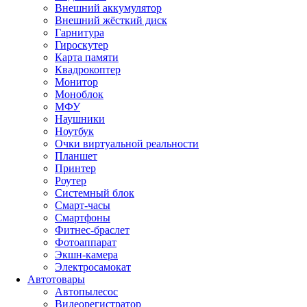
Внешний аккумулятор
Внешний жёсткий диск
Гарнитура
Гироскутер
Карта памяти
Квадрокоптер
Монитор
Моноблок
МФУ
Наушники
Ноутбук
Очки виртуальной реальности
Планшет
Принтер
Роутер
Системный блок
Смарт-часы
Смартфоны
Фитнес-браслет
Фотоаппарат
Экшн-камера
Электросамокат
Автотовары
Автопылесос
Видеорегистратор