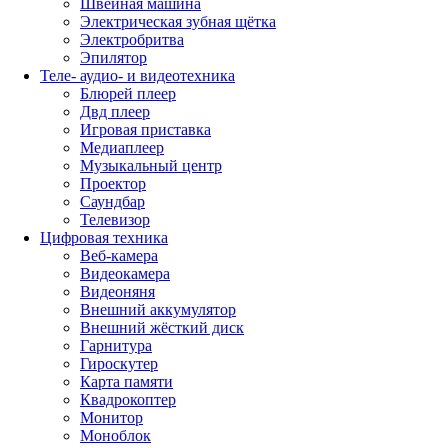
Швейная машина
Электрическая зубная щётка
Электробритва
Эпилятор
Теле- аудио- и видеотехника
Блюрей плеер
Двд плеер
Игровая приставка
Медиаплеер
Музыкальный центр
Проектор
Саундбар
Телевизор
Цифровая техника
Веб-камера
Видеокамера
Видеоняня
Внешний аккумулятор
Внешний жёсткий диск
Гарнитура
Гироскутер
Карта памяти
Квадрокоптер
Монитор
Моноблок