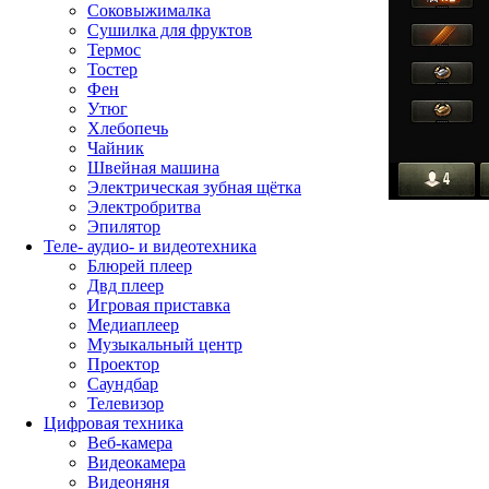
Соковыжималка
Сушилка для фруктов
Термос
Тостер
Фен
Утюг
Хлебопечь
Чайник
Швейная машина
Электрическая зубная щётка
Электробритва
Эпилятор
Теле- аудио- и видеотехника
Блюрей плеер
Двд плеер
Игровая приставка
Медиаплеер
Музыкальный центр
Проектор
Саундбар
Телевизор
Цифровая техника
Веб-камера
Видеокамера
Видеоняня