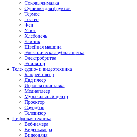
Соковыжималка
Сушилка для фруктов
Термос
Тостер
Фен
Утюг
Хлебопечь
Чайник
Швейная машина
Электрическая зубная щётка
Электробритва
Эпилятор
Теле- аудио- и видеотехника
Блюрей плеер
Двд плеер
Игровая приставка
Медиаплеер
Музыкальный центр
Проектор
Саундбар
Телевизор
Цифровая техника
Веб-камера
Видеокамера
Видеоняня