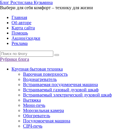
Б
лог
Р
остислава
К
узьмина
Выбери для себя комфорт – технику для жизни
Главная
Об авторе
Карта сайта
Помощь
Акции/скидки
Реклама
Рубрики блога
Крупная бытовая техника
Варочная поверхность
Водонагреватель
Встраиваемая посудомоечная машина
Встраиваемый газовый духовой шкаф
Встраиваемый электрический духовой шкаф
Вытяжка
Мини-печь
Морозильная камера
Обогреватель
Посудомоечная машина
СВЧ-печь