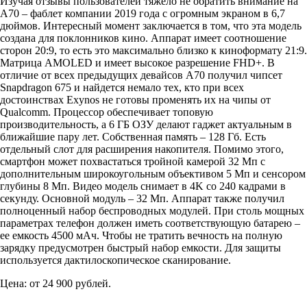
Изучая отзывы пользователей тяжело не обратить внимание на
A70 – фаблет компании 2019 года с огромным экраном в 6,7
дюймов. Интересный момент заключается в том, что эта модель
создана для поклонников кино. Аппарат имеет соотношение
сторон 20:9, то есть это максимально близко к киноформату 21:9.
Матрица AMOLED и имеет высокое разрешение FHD+. В
отличие от всех предыдущих девайсов A70 получил чипсет
Snapdragon 675 и найдется немало тех, кто при всех
достоинствах Exynos не готовы променять их на чипы от
Qualcomm. Процессор обеспечивает топовую
производительность, а 6 ГБ ОЗУ делают гаджет актуальным в
ближайшие пару лет. Собственная память – 128 Гб. Есть
отдельный слот для расширения накопителя. Помимо этого,
смартфон может похвастаться тройной камерой 32 Мп с
дополнительным широкоугольным объективом 5 Мп и сенсором
глубины 8 Мп. Видео модель снимает в 4K со 240 кадрами в
секунду. Основной модуль – 32 Мп. Аппарат также получил
полноценный набор беспроводных модулей. При столь мощных
параметрах телефон должен иметь соответствующую батарею –
ее емкость 4500 мАч. Чтобы не тратить вечность на полную
зарядку предусмотрен быстрый набор емкости. Для защиты
используется дактилоскопическое сканирование.
Цена: от 24 900 рублей.