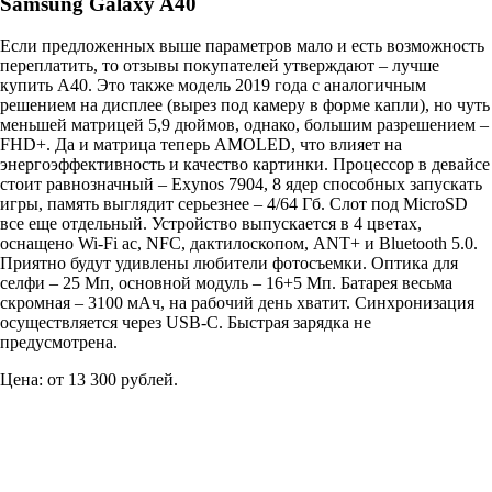
Samsung Galaxy A40
Если предложенных выше параметров мало и есть возможность
переплатить, то отзывы покупателей утверждают – лучше
купить A40. Это также модель 2019 года с аналогичным
решением на дисплее (вырез под камеру в форме капли), но чуть
меньшей матрицей 5,9 дюймов, однако, большим разрешением –
FHD+. Да и матрица теперь AMOLED, что влияет на
энергоэффективность и качество картинки. Процессор в девайсе
стоит равнозначный – Exynos 7904, 8 ядер способных запускать
игры, память выглядит серьезнее – 4/64 Гб. Слот под MicroSD
все еще отдельный. Устройство выпускается в 4 цветах,
оснащено Wi-Fi ac, NFC, дактилоскопом, ANT+ и Bluetooth 5.0.
Приятно будут удивлены любители фотосъемки. Оптика для
селфи – 25 Мп, основной модуль – 16+5 Мп. Батарея весьма
скромная – 3100 мАч, на рабочий день хватит. Синхронизация
осуществляется через USB-С. Быстрая зарядка не
предусмотрена.
Цена: от 13 300 рублей.