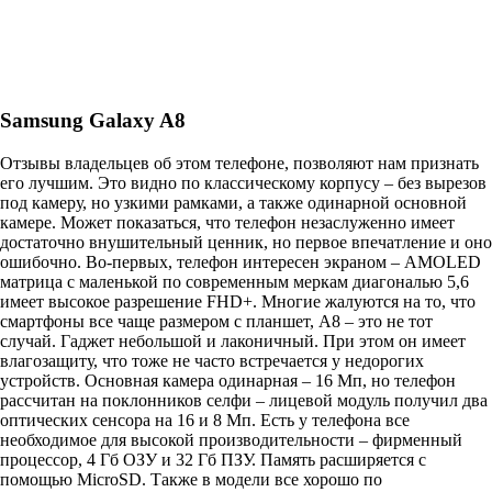
Samsung Galaxy A8
Отзывы владельцев об этом телефоне, позволяют нам признать
его лучшим. Это видно по классическому корпусу – без вырезов
под камеру, но узкими рамками, а также одинарной основной
камере. Может показаться, что телефон незаслуженно имеет
достаточно внушительный ценник, но первое впечатление и оно
ошибочно. Во-первых, телефон интересен экраном – AMOLED
матрица с маленькой по современным меркам диагональю 5,6
имеет высокое разрешение FHD+. Многие жалуются на то, что
смартфоны все чаще размером с планшет, A8 – это не тот
случай. Гаджет небольшой и лаконичный. При этом он имеет
влагозащиту, что тоже не часто встречается у недорогих
устройств. Основная камера одинарная – 16 Мп, но телефон
рассчитан на поклонников селфи – лицевой модуль получил два
оптических сенсора на 16 и 8 Мп. Есть у телефона все
необходимое для высокой производительности – фирменный
процессор, 4 Гб ОЗУ и 32 Гб ПЗУ. Память расширяется с
помощью MicroSD. Также в модели все хорошо по