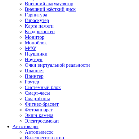
Внешний аккумулятор
Внешний жёсткий диск
Гарнитура
Гироскутер
Карта памяти
Квадрокоптер
Монитор
Моноблок
МФУ
Наушники
Ноутбук
Очки виртуальной реальности
Планшет
Принтер
Роутер
Системный блок
Смарт-часы
Смартфоны
Фитнес-браслет
Фотоаппарат
Экшн-камера
Электросамокат
Автотовары
Автопылесос
Видеорегистратор