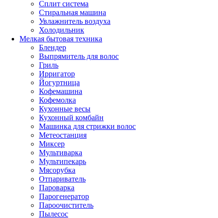
Сплит система
Стиральная машина
Увлажнитель воздуха
Холодильник
Мелкая бытовая техника
Блендер
Выпрямитель для волос
Гриль
Ирригатор
Йогуртница
Кофемашина
Кофемолка
Кухонные весы
Кухонный комбайн
Машинка для стрижки волос
Метеостанция
Миксер
Мультиварка
Мультипекарь
Мясорубка
Отпариватель
Пароварка
Парогенератор
Пароочиститель
Пылесос