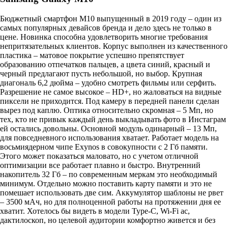
Бюджетный смартфон M10 выпущенный в 2019 году – один из
самых популярных девайсов бренда и дело здесь не только в
цене. Новинка способна удовлетворить многие требования
непритязательных клиентов. Корпус выполнен из качественного
пластика – матовое покрытие успешно препятствует
образованию отпечатков пальцев, а цвета синий, красный и
черный предлагают пусть небольшой, но выбор. Крупная
диагональ 6,2 дюйма – удобно смотреть фильмы или серфить.
Разрешение не самое высокое – HD+, но жаловаться на видные
пиксели не приходится. Под камеру в передней панели сделан
вырез под каплю. Оптика относительно скромная – 5 Мп, но
тех, кто не привык каждый день выкладывать фото в Инстаграм
ей остались довольны. Основной модуль одинарный – 13 Мп,
для повседневного использования хватает. Работает модель на
восьмиядерном чипе Exynos в совокупности с 2 Гб памяти.
Этого может показаться маловато, но с учетом отличной
оптимизации все работает плавно и быстро. Внутренний
накопитель 32 Гб – по современным меркам это необходимый
минимум. Отдельно можно поставить карту памяти и это не
помешает использовать две сим. Аккумулятор шаблоны не рвет
– 3500 мАч, но для полноценной работы на протяжении дня ее
хватит. Хотелось бы видеть в модели Type-C, Wi-Fi ac,
дактилоскоп, но целевой аудитории комфортно живется и без