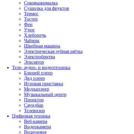
Соковыжималка
Сушилка для фруктов
Термос
Тостер
Фен
Утюг
Хлебопечь
Чайник
Швейная машина
Электрическая зубная щётка
Электробритва
Эпилятор
Теле- аудио- и видеотехника
Блюрей плеер
Двд плеер
Игровая приставка
Медиаплеер
Музыкальный центр
Проектор
Саундбар
Телевизор
Цифровая техника
Веб-камера
Видеокамера
Видеоняня