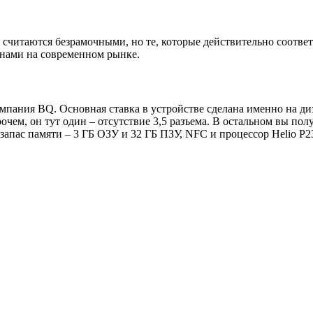
считаются безрамочными, но те, которые действительно соответ
онами на современном рынке.
ания BQ. Основная ставка в устройстве сделана именно на диза
рочем, он тут один – отсутствие 3,5 разъема. В остальном вы п
апас памяти – 3 ГБ ОЗУ и 32 ГБ ПЗУ, NFC и процессор Helio P2