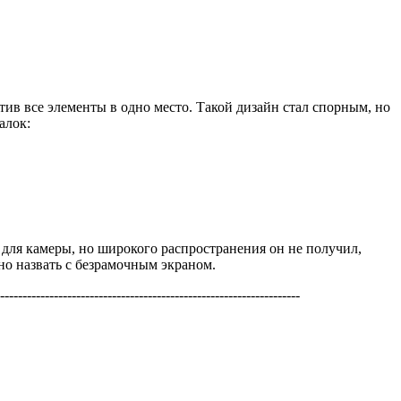
в все элементы в одно место. Такой дизайн стал спорным, но
алок:
 для камеры, но широкого распространения он не получил,
но назвать с безрамочным экраном.
-------------------------------------------------------------------