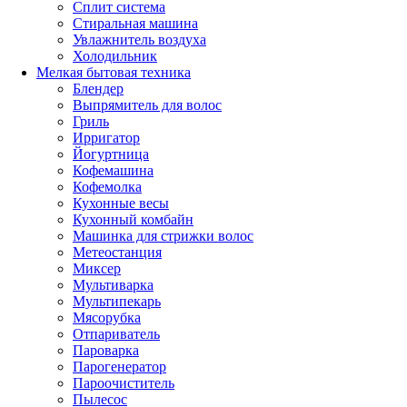
Сплит система
Стиральная машина
Увлажнитель воздуха
Холодильник
Мелкая бытовая техника
Блендер
Выпрямитель для волос
Гриль
Ирригатор
Йогуртница
Кофемашина
Кофемолка
Кухонные весы
Кухонный комбайн
Машинка для стрижки волос
Метеостанция
Миксер
Мультиварка
Мультипекарь
Мясорубка
Отпариватель
Пароварка
Парогенератор
Пароочиститель
Пылесос