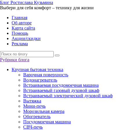
Б
лог
Р
остислава
К
узьмина
Выбери для себя комфорт – технику для жизни
Главная
Об авторе
Карта сайта
Помощь
Акции/скидки
Реклама
Рубрики блога
Крупная бытовая техника
Варочная поверхность
Водонагреватель
Встраиваемая посудомоечная машина
Встраиваемый газовый духовой шкаф
Встраиваемый электрический духовой шкаф
Вытяжка
Мини-печь
Морозильная камера
Обогреватель
Посудомоечная машина
СВЧ-печь