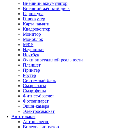
Внешний аккумулятор
Внешний жёсткий диск
Гарнитура
Гироскутер
Карта памяти
Квадрокоптер
Монитор
Моноблок
МФУ
Наушники
Ноутбук
Очки виртуальной реальности
Планшет
Принтер
Роутер
Системный блок
Смарт-часы
Смартфоны
Фитнес-браслет
Фотоаппарат
Экшн-камера
Электросамокат
Автотовары
Автопылесос
Видеорегистратор