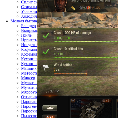
Сплит система
Стиральная машина
Увлажнитель воздуха
Холодильник
Мелкая бытовая техника
Блендер
Выпрямитель для волос
Гриль
Ирригатор
Йогуртница
Кофемашина
Кофемолка
Кухонные весы
Кухонный комбайн
Машинка для стрижки волос
Метеостанция
Миксер
Мультиварка
Мультипекарь
Мясорубка
Отпариватель
Пароварка
Парогенератор
Пароочиститель
Пылесос