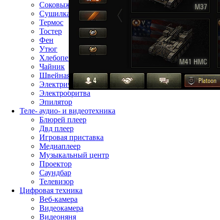
Соковыжималка
Сушилка для фруктов
Термос
Тостер
Фен
Утюг
Хлебопечь
Чайник
Швейная машина
Электрическая зубная щётка
Электробритва
Эпилятор
Теле- аудио- и видеотехника
Блюрей плеер
Двд плеер
Игровая приставка
Медиаплеер
Музыкальный центр
Проектор
Саундбар
Телевизор
Цифровая техника
Веб-камера
Видеокамера
Видеоняня