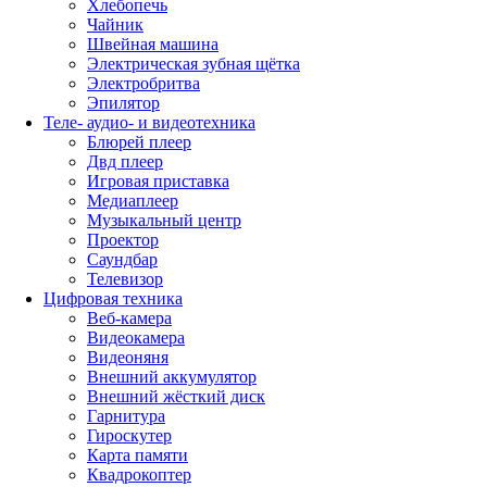
Хлебопечь
Чайник
Швейная машина
Электрическая зубная щётка
Электробритва
Эпилятор
Теле- аудио- и видеотехника
Блюрей плеер
Двд плеер
Игровая приставка
Медиаплеер
Музыкальный центр
Проектор
Саундбар
Телевизор
Цифровая техника
Веб-камера
Видеокамера
Видеоняня
Внешний аккумулятор
Внешний жёсткий диск
Гарнитура
Гироскутер
Карта памяти
Квадрокоптер