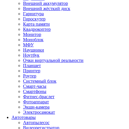
Внешний аккумулятор
Внешний жёсткий диск
Гарнитура
Гироскутер
Карта памяти
Квадрокоптер
Монитор
Моноблок
МФУ
Наушники
Ноутбук
Очки виртуальной реальности
Планшет
Принтер
Роутер
Системный блок
Смарт-часы
Смартфоны
Фитнес-браслет
Фотоаппарат
Экшн-камера
Электросамокат
Автотовары
Автопылесос
Видеорегистратор