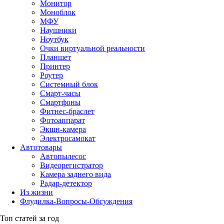
Монитор
Моноблок
МФУ
Наушники
Ноутбук
Очки виртуальной реальности
Планшет
Принтер
Роутер
Системный блок
Смарт-часы
Смартфоны
Фитнес-браслет
Фотоаппарат
Экшн-камера
Электросамокат
Автотовары
Автопылесос
Видеорегистратор
Камера заднего вида
Радар-детектор
Из жизни
Флудилка-Вопросы-Обсуждения
Топ статей за год