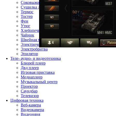
Соковыжималка
Сушилка для фруктов
Термос
Тостер
Фен
Утюг
Хлебопечь
Чайник
Швейная машина
Электрическая зубная щётка
Электробритва
Эпилятор
Теле- аудио- и видеотехника
Блюрей плеер
Двд плеер
Игровая приставка
Медиаплеер
Музыкальный центр
Проектор
Саундбар
Телевизор
Цифровая техника
Веб-камера
Видеокамера
Видеоняня