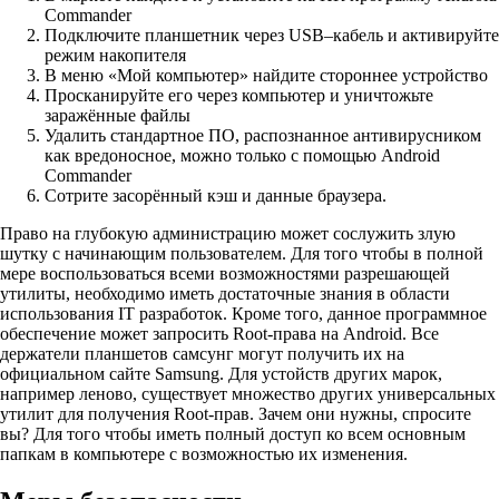
Commander
Подключите планшетник через USB–кабель и активируйте
режим накопителя
В меню «Мой компьютер» найдите стороннее устройство
Просканируйте его через компьютер и уничтожьте
заражённые файлы
Удалить стандартное ПО, распознанное антивирусником
как вредоносное, можно только с помощью Android
Commander
Сотрите засорённый кэш и данные браузера.
Право на глубокую администрацию может сослужить злую
шутку с начинающим пользователем. Для того чтобы в полной
мере воспользоваться всеми возможностями разрешающей
утилиты, необходимо иметь достаточные знания в области
использования IT разработок. Кроме того, данное программное
обеспечение может запросить Root-права на Android. Все
держатели планшетов самсунг могут получить их на
официальном сайте Samsung. Для устойств других марок,
например леново, существует множество других универсальных
утилит для получения Root-прав. Зачем они нужны, спросите
вы? Для того чтобы иметь полный доступ ко всем основным
папкам в компьютере с возможностью их изменения.