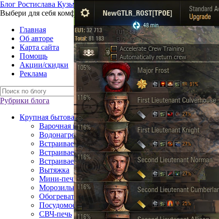
Б
лог
Р
остислава
К
узьмина
Выбери для себя комфорт – технику для жизни
Главная
Об авторе
Карта сайта
Помощь
Акции/скидки
Реклама
Рубрики блога
Крупная бытовая техника
Варочная поверхность
Водонагреватель
Встраиваемая посудомоечная машина
Встраиваемый газовый духовой шкаф
Встраиваемый электрический духовой шкаф
Вытяжка
Мини-печь
Морозильная камера
Обогреватель
Посудомоечная машина
СВЧ-печь