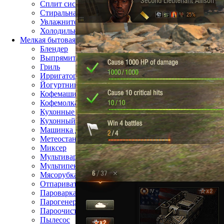
Сплит система
Стиральная машина
Увлажнитель воздуха
Холодильник
Мелкая бытовая техника
Блендер
Выпрямитель для волос
Гриль
Ирригатор
Йогуртница
Кофемашина
Кофемолка
Кухонные весы
Кухонный комбайн
Машинка для стрижки волос
Метеостанция
Миксер
Мультиварка
Мультипекарь
Мясорубка
Отпариватель
Пароварка
Парогенератор
Пароочиститель
Пылесос