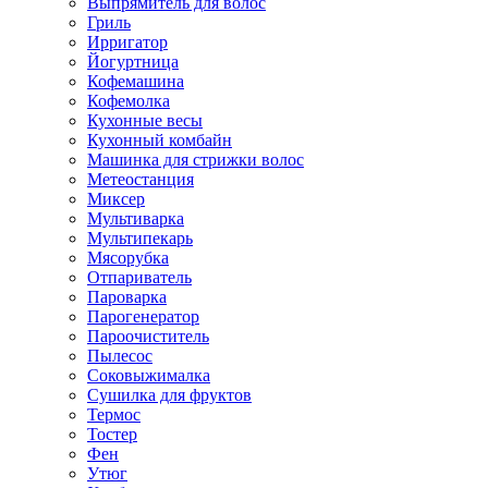
Выпрямитель для волос
Гриль
Ирригатор
Йогуртница
Кофемашина
Кофемолка
Кухонные весы
Кухонный комбайн
Машинка для стрижки волос
Метеостанция
Миксер
Мультиварка
Мультипекарь
Мясорубка
Отпариватель
Пароварка
Парогенератор
Пароочиститель
Пылесос
Соковыжималка
Сушилка для фруктов
Термос
Тостер
Фен
Утюг