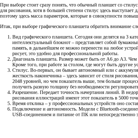
При выборе стоит сразу понять, что обычный планшет со стилу
для рисования, хотя в большей степени стилус здесь выступает 
поэтому здесь масса параметров, которые в совокупности повыш
Итак, при выборе графического планшета обратить внимание сл
Вид графического планшета. Сегодня они делятся на 3 кат
интеллектуальный блокнот – представляет собой бумажны
память, в дальнейшем ее можно перенести на любое устройс
рисует, это удобно для профессиональной работы.
Диагональ планшета. Размер может быть от А6 до А3. Чем 
Кроме того, при работе за столом, где могут быть другие 
Стилус. Во-первых, он бывает автономный или с аккумулят
жесткость наконечника – здесь зависит от стиля рисования
2048 уровней, но чем показатель выше, тем больше процес
получить разную толщину без необходимости регулировать 
Разрешение. Передает точность начертания линий. В недор
рисования иллюстраций имеют этот показатель в 5000 точ
Время отклика – у профессиональных устройств оно состав
Подключение и автономность. Модели с Bluetooth-соединен
USB-соединением и питание от ПК или непосредственно э