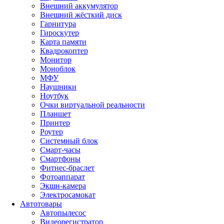
Внешний аккумулятор
Внешний жёсткий диск
Гарнитура
Гироскутер
Карта памяти
Квадрокоптер
Монитор
Моноблок
МФУ
Наушники
Ноутбук
Очки виртуальной реальности
Планшет
Принтер
Роутер
Системный блок
Смарт-часы
Смартфоны
Фитнес-браслет
Фотоаппарат
Экшн-камера
Электросамокат
Автотовары
Автопылесос
Видеорегистратор