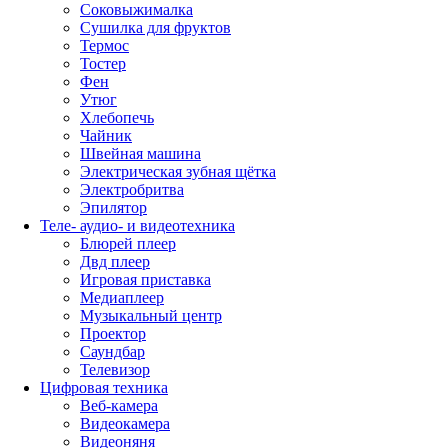
Соковыжималка
Сушилка для фруктов
Термос
Тостер
Фен
Утюг
Хлебопечь
Чайник
Швейная машина
Электрическая зубная щётка
Электробритва
Эпилятор
Теле- аудио- и видеотехника
Блюрей плеер
Двд плеер
Игровая приставка
Медиаплеер
Музыкальный центр
Проектор
Саундбар
Телевизор
Цифровая техника
Веб-камера
Видеокамера
Видеоняня