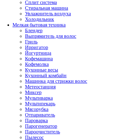
Сплит система
Стиральная машина
Увлажнитель воздуха
Холодильник
Мелкая бытовая техника
Блендер
Выпрямитель для волос
Гриль
Ирригатор
Йогуртница
Кофемашина
Кофемолка
Кухонные весы
Кухонный комбайн
Машинка для стрижки волос
Метеостанция
Миксер
Мультиварка
Мультипекарь
Мясорубка
Отпариватель
Пароварка
Парогенератор
Пароочиститель
Пылесос