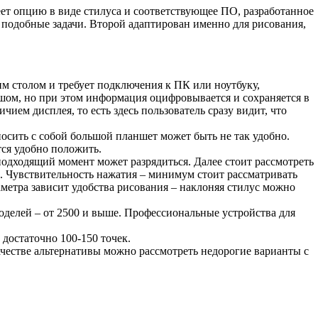
еет опцию в виде стилуса и соответствующее ПО, разработанное
ь подобные задачи. Второй адаптирован именно для рисования,
им столом и требует подключения к ПК или ноутбуку,
шом, но при этом информация оцифровывается и сохраняется в
ием дисплея, то есть здесь пользователь сразу видит, что
носить с собой большой планшет может быть не так удобно.
тся удобно положить.
подходящий момент может разрядиться. Далее стоит рассмотреть
ны. Чувствительность нажатия – минимум стоит рассматривать
аметра зависит удобства рисования – наклоняя стилус можно
моделей – от 2500 и выше. Профессиональные устройства для
достаточно 100-150 точек.
ачестве альтернативы можно рассмотреть недорогие варианты с