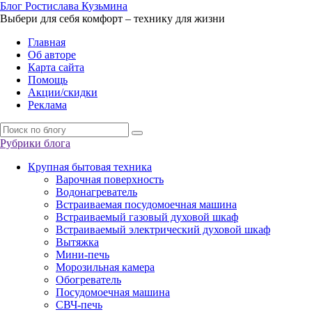
Б
лог
Р
остислава
К
узьмина
Выбери для себя комфорт – технику для жизни
Главная
Об авторе
Карта сайта
Помощь
Акции/скидки
Реклама
Рубрики блога
Крупная бытовая техника
Варочная поверхность
Водонагреватель
Встраиваемая посудомоечная машина
Встраиваемый газовый духовой шкаф
Встраиваемый электрический духовой шкаф
Вытяжка
Мини-печь
Морозильная камера
Обогреватель
Посудомоечная машина
СВЧ-печь