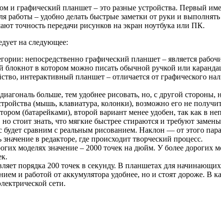
сом и графический планшет – это разные устройства. Первый им
для работы – удобно делать быстрые заметки от руки и выполнят
ают точность передачи рисунков на экран ноутбука или ПК.
едует на следующее:
егории: непосредственно графический планшет – является рабоч
й блокнот в котором можно писать обычной ручкой или каранда
тво, интерактивный планшет – отличается от графического налич
диагональ больше, тем удобнее рисовать, но, с другой стороны, 
устройства (мышь, клавиатура, колонки), возможно его не получи
ором (батарейками), второй вариант менее удобен, так как в не
, но стоит знать, что мягкие быстрее стираются и требуют заме
с будет сравним с реальным рисованием. Наклон — от этого пар
значение в редакторе, где происходит творческий процесс.
огих моделях значение – 2000 точек на дюйм. У более дорогих 
ек.
ляет порядка 200 точек в секунду. В планшетах для начинающих 
ием и работой от аккумулятора удобнее, но и стоят дороже. В к
лектрической сети.