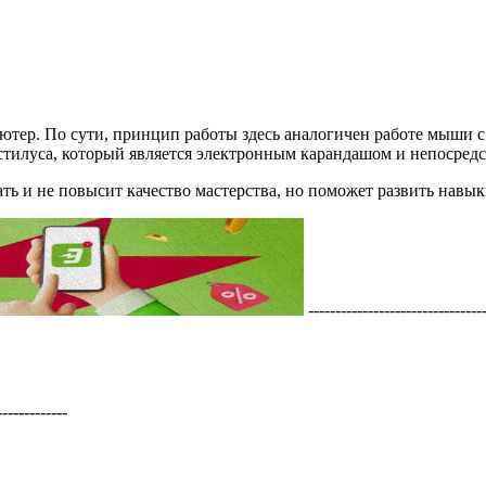
ютер. По сути, принцип работы здесь аналогичен работе мыши с
– стилуса, который является электронным карандашом и непосред
ть и не повысит качество мастерства, но поможет развить навыки
---------------------------------
--------------