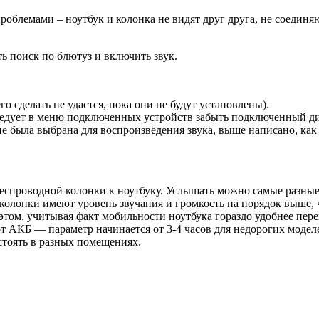
облемами – ноутбук и колонка не видят друг друга, не соединя
 поиск по блютуз и включить звук.
о сделать не удастся, пока они не будут установлены).
следует в меню подключенных устройств забыть подключенный д
не была выбрана для воспроизведения звука, выше написано, как 
проводной колонки к ноутбуку. Услышать можно самые разные до
колонки имеют уровень звучания и громкость на порядок выше, 
том, учитывая факт мобильности ноутбука гораздо удобнее пере
от АКБ — параметр начинается от 3-4 часов для недорогих модел
стоять в разных помещениях.