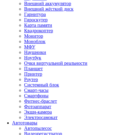
Внешний аккумулятор
Внешний жёсткий диск
Гарнитура
Гироскутер
Карта памяти
Квадрокоптер
Монитор
Моноблок
МФУ
Наушники
Ноутбук
Очки виртуальной реальности
Планшет
Принтер
Роутер
Системный блок
Смарт-часы
Смартфоны
Фитнес-браслет
Фотоаппарат
Экшн-камера
Электросамокат
Автотовары
Автопылесос
Видеорегистратор