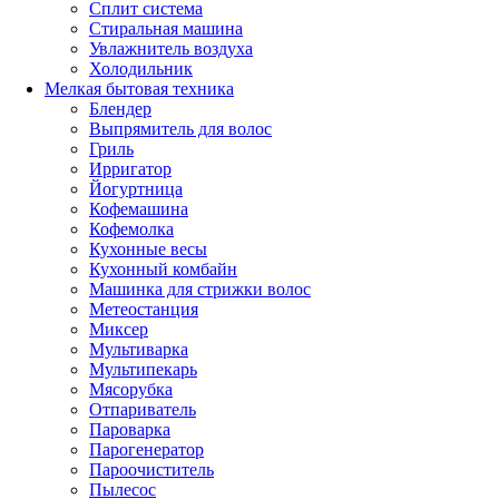
Сплит система
Стиральная машина
Увлажнитель воздуха
Холодильник
Мелкая бытовая техника
Блендер
Выпрямитель для волос
Гриль
Ирригатор
Йогуртница
Кофемашина
Кофемолка
Кухонные весы
Кухонный комбайн
Машинка для стрижки волос
Метеостанция
Миксер
Мультиварка
Мультипекарь
Мясорубка
Отпариватель
Пароварка
Парогенератор
Пароочиститель
Пылесос