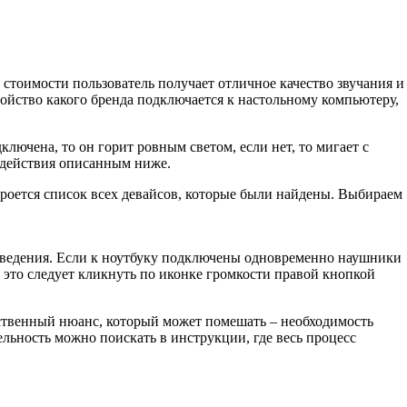
стоимости пользователь получает отличное качество звучания и
ройство какого бренда подключается к настольному компьютеру,
лючена, то он горит ровным светом, если нет, то мигает с
о действия описанным ниже.
роется список всех девайсов, которые были найдены. Выбираем
изведения. Если к ноутбуку подключены одновременно наушники
 это следует кликнуть по иконке громкости правой кнопкой
ственный нюанс, который может помешать – необходимость
ельность можно поискать в инструкции, где весь процесс