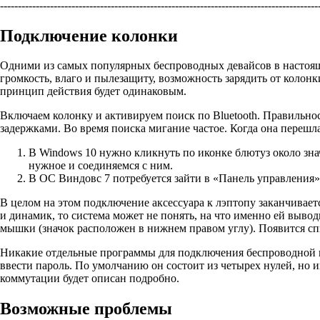
----------------------------------------------------------------------------------------
Подключение колонки
Одними из самых популярных беспроводных девайсов в настоящи
громкость, влаго и пылезащиту, возможность зарядить от колон
принцип действия будет одинаковым.
Включаем колонку и активируем поиск по Bluetooth. Правильнос
задержками. Во время поиска мигание частое. Когда она переш
В Windows 10 нужно кликнуть по иконке блютуз около зна
нужное и соединяемся с ним.
В ОС Виндовс 7 потребуется зайти в «Панель управления»
В целом на этом подключение аксессуара к лэптопу заканчивае
и динамик, то система может не понять, на что именно ей выво
мышки (значок расположен в нижнем правом углу). Появится сп
Никакие отдельные программы для подключения беспроводной к
ввести пароль. По умолчанию он состоит из четырех нулей, но 
коммутации будет описан подробно.
Возможные проблемы