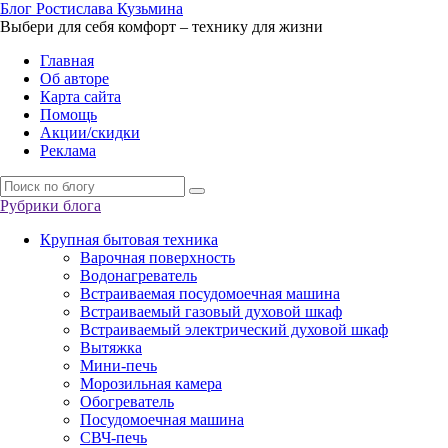
Б
лог
Р
остислава
К
узьмина
Выбери для себя комфорт – технику для жизни
Главная
Об авторе
Карта сайта
Помощь
Акции/скидки
Реклама
Рубрики блога
Крупная бытовая техника
Варочная поверхность
Водонагреватель
Встраиваемая посудомоечная машина
Встраиваемый газовый духовой шкаф
Встраиваемый электрический духовой шкаф
Вытяжка
Мини-печь
Морозильная камера
Обогреватель
Посудомоечная машина
СВЧ-печь