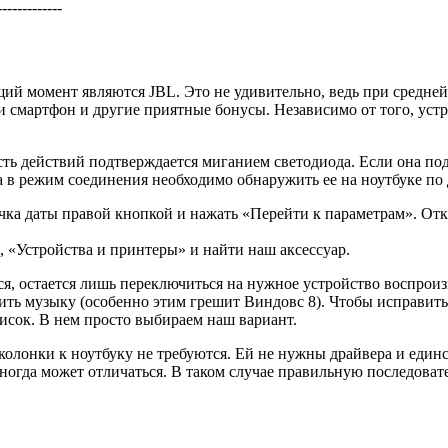
--------------
й момент являются JBL. Это не удивительно, ведь при средней 
ки смартфон и другие приятные бонусы. Независимо от того, уст
ть действий подтверждается миганием светодиода. Если она подк
ла в режим соединения необходимо обнаружить ее на ноутбуке п
чка даты правой кнопкой и нажать «Перейти к параметрам». Отк
, «Устройства и принтеры» и найти наш аксессуар.
тся, остается лишь переключиться на нужное устройство воспро
дить музыку (особенно этим грешит Виндовс 8). Чтобы исправить
исок. В нем просто выбираем наш вариант.
олонки к ноутбуку не требуются. Ей не нужны драйвера и един
иногда может отличаться. В таком случае правильную последоват