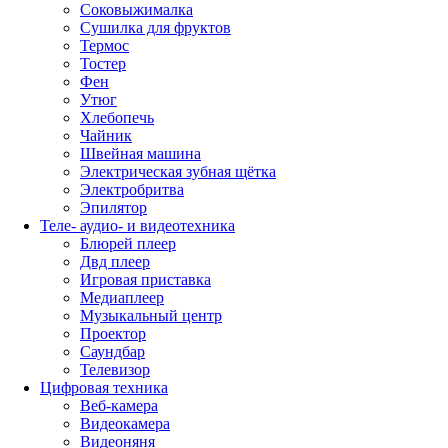
Соковыжималка
Сушилка для фруктов
Термос
Тостер
Фен
Утюг
Хлебопечь
Чайник
Швейная машина
Электрическая зубная щётка
Электробритва
Эпилятор
Теле- аудио- и видеотехника
Блюрей плеер
Двд плеер
Игровая приставка
Медиаплеер
Музыкальный центр
Проектор
Саундбар
Телевизор
Цифровая техника
Веб-камера
Видеокамера
Видеоняня