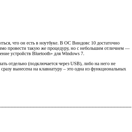
ться, что он есть в ноутбуке. В ОС Виндовс 10 достаточно
имо провести такую же процедуру, но с небольшим отличием —
ние устройств Bluetooth» для Windows 7.
ать отдельно (подключается через USB), либо на него не
 сразу вынесена на клавиатуру – это одна из функциональных
-----------------------------------------------------------------------------------------