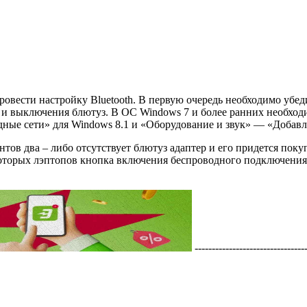
ровести настройку Bluetooth. В первую очередь необходимо убеди
 и выключения блютуз. В ОС Windows 7 и более ранних необход
дные сети» для Windows 8.1 и «Оборудование и звук» — «Добавле
тов два – либо отсутствует блютуз адаптер и его придется покуп
екоторых лэптопов кнопка включения беспроводного подключения
---------------------------------