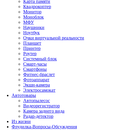
Карта памяти
Квадрокоптер
Монитор
Моноблок
МФУ
Наушники
Ноутбук
Очки виртуальной реальности
Планшет
Принтер
Роутер
Системный блок
Смарт-часы
Смартфоны
Фитнес-браслет
Фотоаппарат
Экшн-камера
Электросамокат
Автотовары
Автопылесос
Видеорегистратор
Камера заднего вида
Радар-детектор
Из жизни
Флудилка-Вопросы-Обсуждения