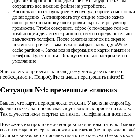
Другие андроид не поддерживает. Не забудьте сначала
сохранить все важные файлы на устройстве.
Воспользоваться функцией «recovery», сбросив настройки
до заводских. Активировать эту опцию можно зажав
одновременно кнопку блокировки экрана и регулятор
громкости. Чтобы совершить сброс (с помощью той же
комбинации делается скриншот), нужно предварительно
выключить телефон. После зажатия кнопок на экране
появятся строчки – вам нужно выбрать команду «Wipe
cache partition». Затем вся информация с карты памяти и
телефона будет стерта. Останутся только настройки по
умолчанию.
Я не советую прибегать к последнему методу без крайней
необходимости. Попробуйте сначала перепрошить microSD.
Ситуация №4: временные «глюки»
Бывает, что карта периодически отходит. У меня на старом Lg
флешка исчезала и появлялась в устройствах просто на глазах.
Так случается из-за стертых контактов телефона или носителя.
Возможно, вы просто не до конца вставили накопитель. Выньте
его из гнезда, проверьте дорожки контактов (не повреждены ли).
Если все визуально в порядке, протрите аксессуар безворсовой