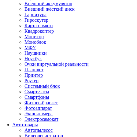
Внешний аккумулятор
Внешний жёсткий диск
Гарнитура
Гироскутер
Карта памяти
Квадрокоптер
Монитор
Моноблок
МФУ
Наушники
Ноутбук
Очки виртуальной реальности
Планшет
Принтер
Роутер
Системный блок
Смарт-часы
Смартфоны
Фитнес-браслет
Фотоаппарат
Экшн-камера
Электросамокат
Автотовары
Автопылесос
Видеорегистратор