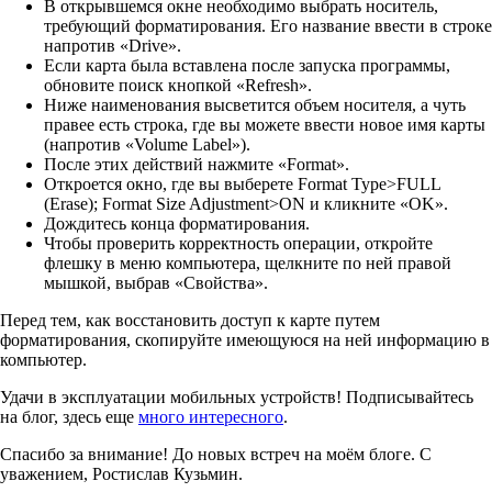
В открывшемся окне необходимо выбрать носитель,
требующий форматирования. Его название ввести в строке
напротив «Drive».
Если карта была вставлена после запуска программы,
обновите поиск кнопкой «Refresh».
Ниже наименования высветится объем носителя, а чуть
правее есть строка, где вы можете ввести новое имя карты
(напротив «Volume Label»).
После этих действий нажмите «Format».
Откроется окно, где вы выберете Format Type>FULL
(Erase); Format Size Adjustment>ON и кликните «OK».
Дождитесь конца форматирования.
Чтобы проверить корректность операции, откройте
флешку в меню компьютера, щелкните по ней правой
мышкой, выбрав «Свойства».
Перед тем, как восстановить доступ к карте путем
форматирования, скопируйте имеющуюся на ней информацию в
компьютер.
Удачи в эксплуатации мобильных устройств! Подписывайтесь
на блог, здесь еще
много интересного
.
Спасибо за внимание! До новых встреч на моём блоге. С
уважением, Ростислав Кузьмин.