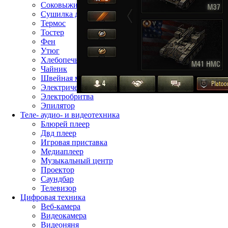
Соковыжималка
Сушилка для фруктов
Термос
Тостер
Фен
Утюг
Хлебопечь
Чайник
Швейная машина
Электрическая зубная щётка
Электробритва
Эпилятор
Теле- аудио- и видеотехника
Блюрей плеер
Двд плеер
Игровая приставка
Медиаплеер
Музыкальный центр
Проектор
Саундбар
Телевизор
Цифровая техника
Веб-камера
Видеокамера
Видеоняня