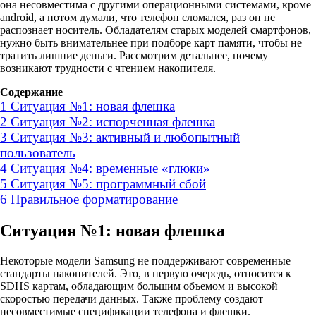
она несовместима с другими операционными системами, кроме
android, а потом думали, что телефон сломался, раз он не
распознает носитель. Обладателям старых моделей смартфонов,
нужно быть внимательнее при подборе карт памяти, чтобы не
тратить лишние деньги. Рассмотрим детальнее, почему
возникают трудности с чтением накопителя.
Содержание
1
Ситуация №1: новая флешка
2
Ситуация №2: испорченная флешка
3
Ситуация №3: активный и любопытный
пользователь
4
Ситуация №4: временные «глюки»
5
Ситуация №5: программный сбой
6
Правильное форматирование
Ситуация №1: новая флешка
Некоторые модели Samsung не поддерживают современные
стандарты накопителей. Это, в первую очередь, относится к
SDHS картам, обладающим большим объемом и высокой
скоростью передачи данных. Также проблему создают
несовместимые спецификации телефона и флешки.