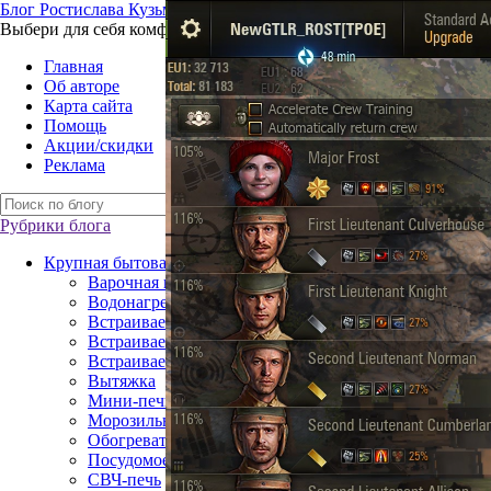
Б
лог
Р
остислава
К
узьмина
Выбери для себя комфорт – технику для жизни
Главная
Об авторе
Карта сайта
Помощь
Акции/скидки
Реклама
Рубрики блога
Крупная бытовая техника
Варочная поверхность
Водонагреватель
Встраиваемая посудомоечная машина
Встраиваемый газовый духовой шкаф
Встраиваемый электрический духовой шкаф
Вытяжка
Мини-печь
Морозильная камера
Обогреватель
Посудомоечная машина
СВЧ-печь