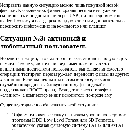
Исправить данную ситуацию можно лишь покупкой новой
флешки. К сожалению, файлы, хранящиеся на ней, уже не
скопировать и не достать ни через USB, ни посредством card
reader. Поэтому я всегда рекомендую клиентам дополнительно
переносить информацию на компьютер или планшет.
Ситуация №3: активный и
любопытный пользователь
Нередки ситуации, что смартфон перестает видеть новую карту
памяти. Это не удивительно, ведь именно с только что
купленными носителями пользователь выполняет множество
операций: тестирует, перезагружает, переносит файлы из других
хранилищ. Если вы неопытны в этом вопросе, то могли
случайно повредить файловую систему (если девайс
поддерживает ROOT права). Вследствие этого телефон
«слепнет», а компьютер видит накопитель по-прежнему.
Существует два способа решения этой ситуации:
Отформатировать флешку на низком уровне посредством
программ HDD Low Level Format или SD Formatter,
обязательно указав файловую систему FAT32 или exFAT.