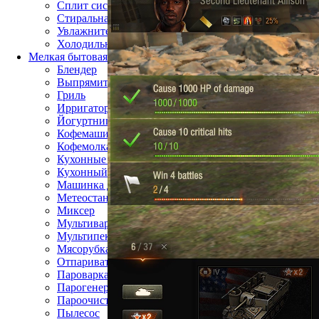
Сплит система
Стиральная машина
Увлажнитель воздуха
Холодильник
Мелкая бытовая техника
Блендер
Выпрямитель для волос
Гриль
Ирригатор
Йогуртница
Кофемашина
Кофемолка
Кухонные весы
Кухонный комбайн
Машинка для стрижки волос
Метеостанция
Миксер
Мультиварка
Мультипекарь
Мясорубка
Отпариватель
Пароварка
Парогенератор
Пароочиститель
Пылесос