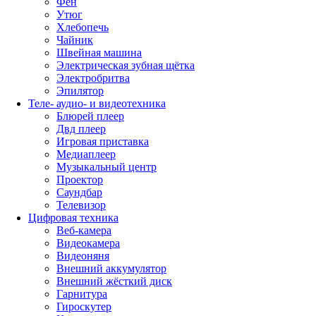
Фен
Утюг
Хлебопечь
Чайник
Швейная машина
Электрическая зубная щётка
Электробритва
Эпилятор
Теле- аудио- и видеотехника
Блюрей плеер
Двд плеер
Игровая приставка
Медиаплеер
Музыкальный центр
Проектор
Саундбар
Телевизор
Цифровая техника
Веб-камера
Видеокамера
Видеоняня
Внешний аккумулятор
Внешний жёсткий диск
Гарнитура
Гироскутер