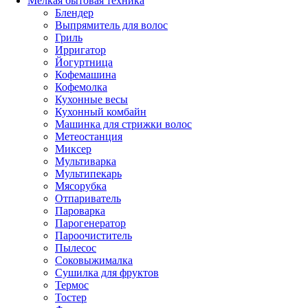
Мелкая бытовая техника
Блендер
Выпрямитель для волос
Гриль
Ирригатор
Йогуртница
Кофемашина
Кофемолка
Кухонные весы
Кухонный комбайн
Машинка для стрижки волос
Метеостанция
Миксер
Мультиварка
Мультипекарь
Мясорубка
Отпариватель
Пароварка
Парогенератор
Пароочиститель
Пылесос
Соковыжималка
Сушилка для фруктов
Термос
Тостер