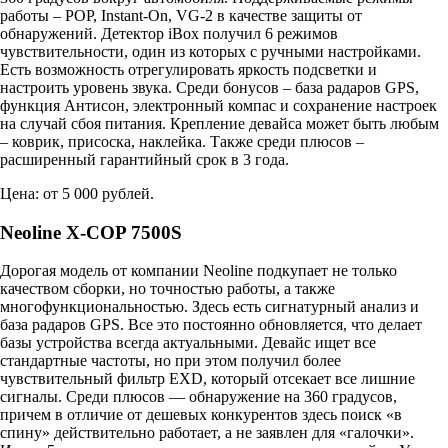
работы – POP, Instant-On, VG-2 в качестве защиты от
обнаружений. Детектор iBox получил 6 режимов
чувствительности, один из которых с ручными настройками.
Есть возможность отрегулировать яркость подсветки и
настроить уровень звука. Среди бонусов – база радаров GPS,
функция Антисон, электронный компас и сохранение настроек
на случай сбоя питания. Крепление девайса может быть любым
– коврик, присоска, наклейка. Также среди плюсов –
расширенный гарантийный срок в 3 года.
Цена: от 5 000 рублей.
Neoline X-COP 7500S
Дорогая модель от компании Neoline подкупает не только
качеством сборки, но точностью работы, а также
многофункциональностью. Здесь есть сигнатурный анализ и
база радаров GPS. Все это постоянно обновляется, что делает
базы устройства всегда актуальными. Девайс ищет все
стандартные частоты, но при этом получил более
чувствительный фильтр EXD, который отсекает все лишние
сигналы. Среди плюсов — обнаружение на 360 градусов,
причем в отличие от дешевых конкурентов здесь поиск «в
спину» действительно работает, а не заявлен для «галочки».