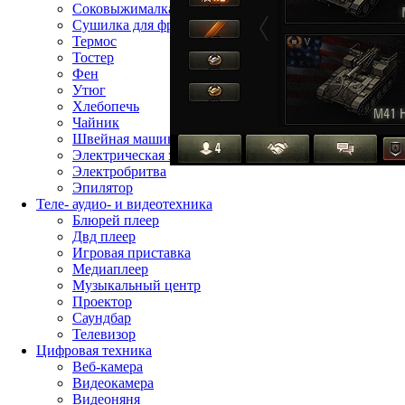
Соковыжималка
Сушилка для фруктов
Термос
Тостер
Фен
Утюг
Хлебопечь
Чайник
Швейная машина
Электрическая зубная щётка
Электробритва
Эпилятор
Теле- аудио- и видеотехника
Блюрей плеер
Двд плеер
Игровая приставка
Медиаплеер
Музыкальный центр
Проектор
Саундбар
Телевизор
Цифровая техника
Веб-камера
Видеокамера
Видеоняня