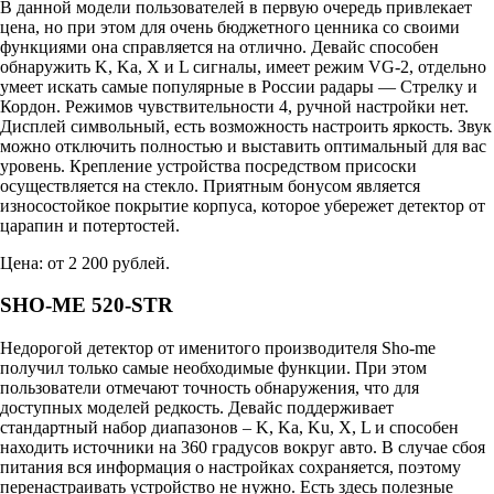
В данной модели пользователей в первую очередь привлекает
цена, но при этом для очень бюджетного ценника со своими
функциями она справляется на отлично. Девайс способен
обнаружить K, Ka, X и L сигналы, имеет режим VG-2, отдельно
умеет искать самые популярные в России радары — Стрелку и
Кордон. Режимов чувствительности 4, ручной настройки нет.
Дисплей символьный, есть возможность настроить яркость. Звук
можно отключить полностью и выставить оптимальный для вас
уровень. Крепление устройства посредством присоски
осуществляется на стекло. Приятным бонусом является
износостойкое покрытие корпуса, которое убережет детектор от
царапин и потертостей.
Цена: от 2 200 рублей.
SHO-ME 520-STR
Недорогой детектор от именитого производителя Sho-me
получил только самые необходимые функции. При этом
пользователи отмечают точность обнаружения, что для
доступных моделей редкость. Девайс поддерживает
стандартный набор диапазонов – K, Ka, Ku, X, L и способен
находить источники на 360 градусов вокруг авто. В случае сбоя
питания вся информация о настройках сохраняется, поэтому
перенастраивать устройство не нужно. Есть здесь полезные