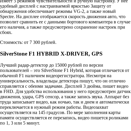
Имеет 5 режимов чувствительности и ручную настройку. У нее
удобный дисплей с настраиваемой яркостью Защиту от
обнаружения обеспечивает режимы VG-2, а также новый
Spectre. На дисплее отображается скорость движения авто, что
позволит сравнить ее с данными бортового компьютера в случае
его наличия, а также предусмотрено сохранение настроек при
сбоях.
Стоимость: от 7 300 рублей.
SilverStone F1 HYBRID X-DRIVER, GPS
Лучший радар-детектор до 15000 рублей по версии
пользователей – это SilverStone F1 Hybrid, которая отличается от
обычной F1 наличием видеорегистратора. Несмотря на
универсальность, владельцы детектора пишут, что он отлично
справляется с обеими задачами. Дисплей 3 дюйма, пишет видео
в FHD. Для удобства использования у него предусмотрен датчик
движения, удара, GPS сенсор, а также запись звука. Аппарат без
труда записывает видео, как ночью, так и днем и автоматически
переключается в нужный режим работы. Видеозахват
осуществляется на 145 градусов. По мере заполнения карты
памяти осуществляется ее перезапись, видео пишется роликами
по 1, 3 или 5 минут.