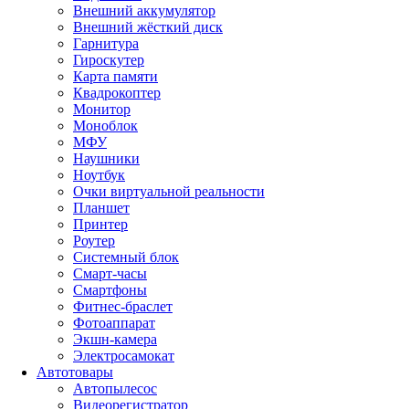
Внешний аккумулятор
Внешний жёсткий диск
Гарнитура
Гироскутер
Карта памяти
Квадрокоптер
Монитор
Моноблок
МФУ
Наушники
Ноутбук
Очки виртуальной реальности
Планшет
Принтер
Роутер
Системный блок
Смарт-часы
Смартфоны
Фитнес-браслет
Фотоаппарат
Экшн-камера
Электросамокат
Автотовары
Автопылесос
Видеорегистратор