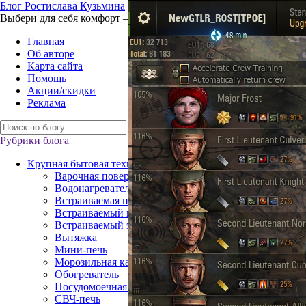
Б
лог
Р
остислава
К
узьмина
Выбери для себя комфорт – технику для жизни
Главная
Об авторе
Карта сайта
Помощь
Акции/скидки
Реклама
Рубрики блога
Крупная бытовая техника
Варочная поверхность
Водонагреватель
Встраиваемая посудомоечная машина
Встраиваемый газовый духовой шкаф
Встраиваемый электрический духовой шкаф
Вытяжка
Мини-печь
Морозильная камера
Обогреватель
Посудомоечная машина
СВЧ-печь