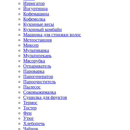
Ирригатор
Йогуртница
Кофемашина
Кофемолка
Кухонные весы
Кухонный комбайн
Машинка для стрижки волос
Метеостанция
Миксер
Мультиварка
Мультипекарь
Мясорубка
Отпариватель
Пароварка
Парогенератор
Пароочиститель
Пылесос
Соковыжималка
Сушилка для фруктов
Термос
Тостер
Фен
Утюг
Хлебопечь
Чайник