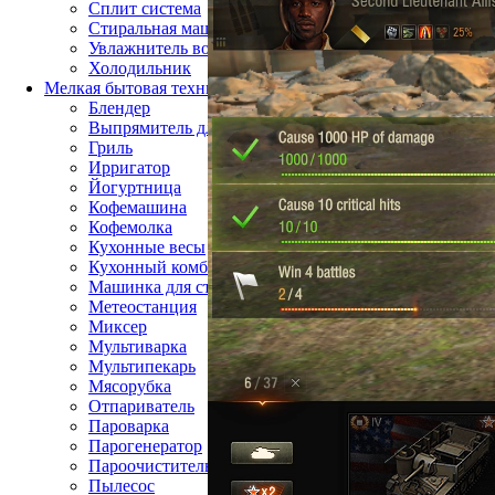
Сплит система
Стиральная машина
Увлажнитель воздуха
Холодильник
Мелкая бытовая техника
Блендер
Выпрямитель для волос
Гриль
Ирригатор
Йогуртница
Кофемашина
Кофемолка
Кухонные весы
Кухонный комбайн
Машинка для стрижки волос
Метеостанция
Миксер
Мультиварка
Мультипекарь
Мясорубка
Отпариватель
Пароварка
Парогенератор
Пароочиститель
Пылесос