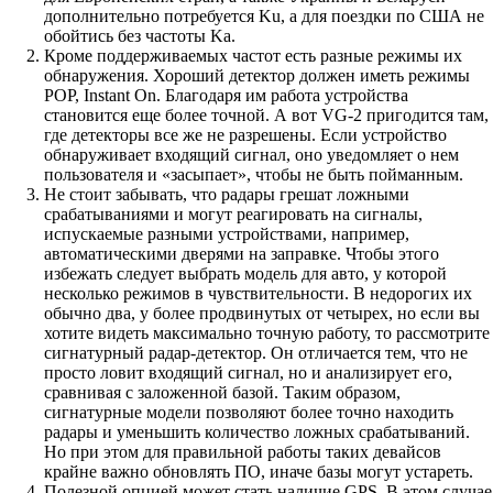
дополнительно потребуется Ku, а для поездки по США не
обойтись без частоты Ka.
Кроме поддерживаемых частот есть разные режимы их
обнаружения. Хороший детектор должен иметь режимы
POP, Instant On. Благодаря им работа устройства
становится еще более точной. А вот VG-2 пригодится там,
где детекторы все же не разрешены. Если устройство
обнаруживает входящий сигнал, оно уведомляет о нем
пользователя и «засыпает», чтобы не быть пойманным.
Не стоит забывать, что радары грешат ложными
срабатываниями и могут реагировать на сигналы,
испускаемые разными устройствами, например,
автоматическими дверями на заправке. Чтобы этого
избежать следует выбрать модель для авто, у которой
несколько режимов в чувствительности. В недорогих их
обычно два, у более продвинутых от четырех, но если вы
хотите видеть максимально точную работу, то рассмотрите
сигнатурный радар-детектор. Он отличается тем, что не
просто ловит входящий сигнал, но и анализирует его,
сравнивая с заложенной базой. Таким образом,
сигнатурные модели позволяют более точно находить
радары и уменьшить количество ложных срабатываний.
Но при этом для правильной работы таких девайсов
крайне важно обновлять ПО, иначе базы могут устареть.
Полезной опцией может стать наличие GPS. В этом случае