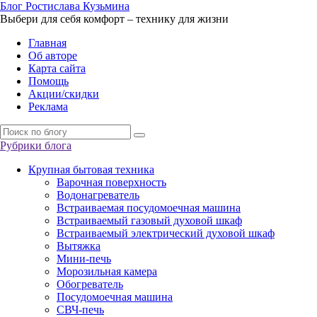
Б
лог
Р
остислава
К
узьмина
Выбери для себя комфорт – технику для жизни
Главная
Об авторе
Карта сайта
Помощь
Акции/скидки
Реклама
Рубрики блога
Крупная бытовая техника
Варочная поверхность
Водонагреватель
Встраиваемая посудомоечная машина
Встраиваемый газовый духовой шкаф
Встраиваемый электрический духовой шкаф
Вытяжка
Мини-печь
Морозильная камера
Обогреватель
Посудомоечная машина
СВЧ-печь