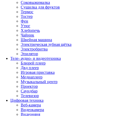
Соковыжималка
Сушилка для фруктов
Термос
Тостер
Фен
Утюг
Хлебопечь
Чайник
Швейная машина
Электрическая зубная щётка
Электробритва
Эпилятор
Теле- аудио- и видеотехника
Блюрей плеер
Двд плеер
Игровая приставка
Медиаплеер
Музыкальный центр
Проектор
Саундбар
Телевизор
Цифровая техника
Веб-камера
Видеокамера
Видеоняня