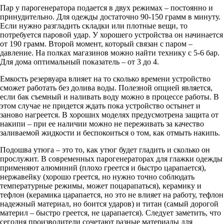
Пар у парогенератора подается в двух режимах – постоянно и
принудительно. Для одежды достаточно 90-150 грамм в минуту.
Если нужно разгладить складки или плотные вещи, то
потребуется паровой удар. У хорошего устройства он начинается
от 190 грамм. Второй момент, который связан с паром –
давление. На полках магазинов можно найти технику с 5-6 бар.
Для дома оптимальный показатель – от 3 до 4.
Емкость резервуара влияет на то сколько времени устройство
сможет работать без долива воды. Полезной опцией является,
если бак съемный и наливать воду можно в процессе работы. В
этом случае не придется ждать пока устройство остынет и
заново нагреется. В хороших моделях предусмотрена защита от
накипи – при ее наличии можно не переживать за качество
заливаемой жидкости и беспокоиться о том, как отмыть накипь.
Подошва утюга – это то, как утюг будет гладить и сколько он
прослужит. В современных парогенераторах для глажки одежды
применяют алюминий (плохо греется и быстро царапается),
нержавейку (хорошо греется, но нужно точно соблюдать
температурные режимы, может поцарапаться), керамику и
тефлон (керамика царапается, но это не влияет на работу, тефлон
надежный материал, но боится ударов) и титан (самый дорогой
материл – быстро греется, не царапается). Следует заметить, что
сегодня производители сочетают разные материалы для