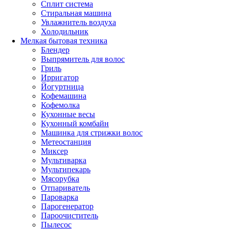
Сплит система
Стиральная машина
Увлажнитель воздуха
Холодильник
Мелкая бытовая техника
Блендер
Выпрямитель для волос
Гриль
Ирригатор
Йогуртница
Кофемашина
Кофемолка
Кухонные весы
Кухонный комбайн
Машинка для стрижки волос
Метеостанция
Миксер
Мультиварка
Мультипекарь
Мясорубка
Отпариватель
Пароварка
Парогенератор
Пароочиститель
Пылесос