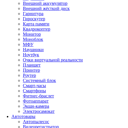
Внешний аккумулятор
Внешний жёсткий диск
Гарнитура
Гироскутер
Карта памяти
Квадрокоптер
Монитор
Моноблок
МФУ
Наушники
Ноутбук
Очки виртуальной реальности
Планшет
Принтер
Роутер
Системный блок
Смарт-часы
Смартфоны
Фитнес-браслет
Фотоаппарат
Экшн-камера
Электросамокат
Автотовары
Автопылесос
Видеорегистратор