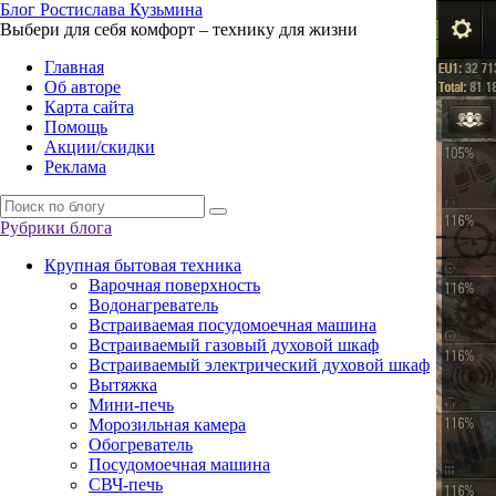
Б
лог
Р
остислава
К
узьмина
Выбери для себя комфорт – технику для жизни
Главная
Об авторе
Карта сайта
Помощь
Акции/скидки
Реклама
Рубрики блога
Крупная бытовая техника
Варочная поверхность
Водонагреватель
Встраиваемая посудомоечная машина
Встраиваемый газовый духовой шкаф
Встраиваемый электрический духовой шкаф
Вытяжка
Мини-печь
Морозильная камера
Обогреватель
Посудомоечная машина
СВЧ-печь