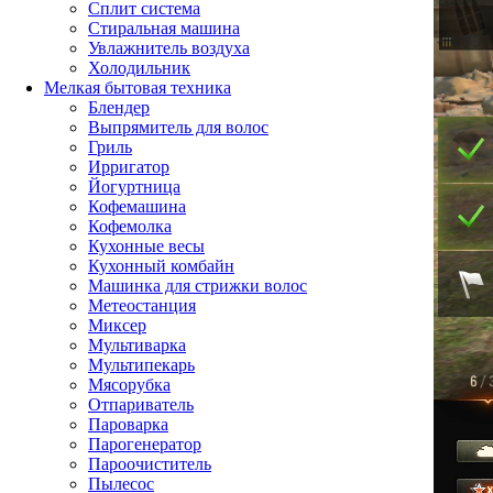
Сплит система
Стиральная машина
Увлажнитель воздуха
Холодильник
Мелкая бытовая техника
Блендер
Выпрямитель для волос
Гриль
Ирригатор
Йогуртница
Кофемашина
Кофемолка
Кухонные весы
Кухонный комбайн
Машинка для стрижки волос
Метеостанция
Миксер
Мультиварка
Мультипекарь
Мясорубка
Отпариватель
Пароварка
Парогенератор
Пароочиститель
Пылесос