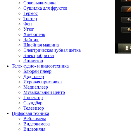
Соковыжималка
Сушилка для фруктов
Термос
Тостер
Фен
Утюг
Хлебопечь
Чайник
Швейная машина
Электрическая зубная щётка
Электробритва
Эпилятор
Теле- аудио- и видеотехника
Блюрей плеер
Двд плеер
Игровая приставка
Медиаплеер
Музыкальный центр
Проектор
Саундбар
Телевизор
Цифровая техника
Веб-камера
Видеокамера
Видеоняня