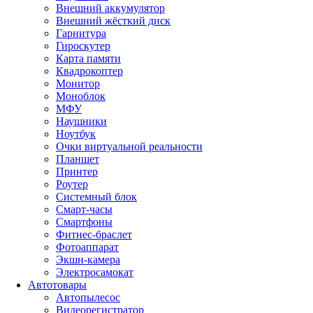
Внешний аккумулятор
Внешний жёсткий диск
Гарнитура
Гироскутер
Карта памяти
Квадрокоптер
Монитор
Моноблок
МФУ
Наушники
Ноутбук
Очки виртуальной реальности
Планшет
Принтер
Роутер
Системный блок
Смарт-часы
Смартфоны
Фитнес-браслет
Фотоаппарат
Экшн-камера
Электросамокат
Автотовары
Автопылесос
Видеорегистратор