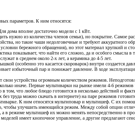
вых параметров. К ним относятся:
ля дома вполне достаточно модели с 1 кВт.
одить нужно из количества членов семьи), но покрытие. Самое р
йства, но такие чаши недолговечные и требуют аккуратного обр
и условии бережного обращения), но этот материал хрупкий и ст
тика показывает, что найти его сложно, да и особого смысла в т
ужат в среднем около 2-х лет, а керамика до 4-5 лет.
шкой (особенно это касается скороварок) внутри создается давл
вает избыточный пар и понижает давление. В ходе эксплуатации 
 свои устройства огромным количеством режимов. Неподготовле
есколько иначе. Первые мультиварки на рынке имели 4-6 режимов
 в том, что любое блюдо готовится в несколько действий и факт
без труда можно скачать в интернете) на паре режимов готовит
ьтиварке. К ним относятся мультиповар и мультишеф. С их помо
о, чтобы улучшить имеющийся режим. Между собой опции отлича
, а в режиме мультишеф их можно менять непосредственно в про
 моделей имеет кнопочное управление, а другие предлагают сенс