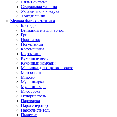
Сплит система
Стиральная машина
Увлажнитель воздуха
Холодильник
Мелкая бытовая техника
Блендер
Выпрямитель для волос
Гриль
Ирригатор
Йогуртница
Кофемашина
Кофемолка
Кухонные весы
Кухонный комбайн
Машинка для стрижки волос
Метеостанция
Миксер
Мультиварка
Мультипекарь
Мясорубка
Отпариватель
Пароварка
Парогенератор
Пароочиститель
Пылесос