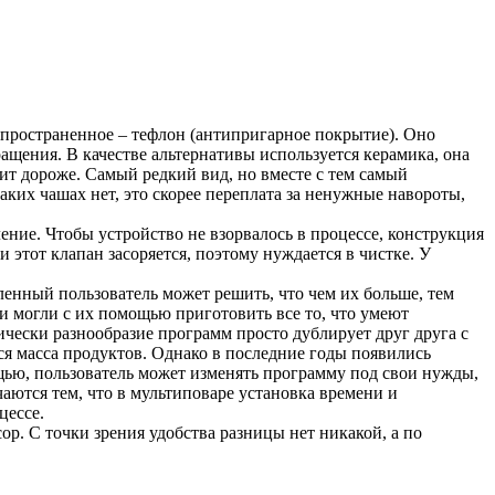
аспространенное – тефлон (антипригарное покрытие). Оно
ащения. В качестве альтернативы используется керамика, она
оит дороже. Самый редкий вид, но вместе с тем самый
аких чашах нет, это скорее переплата за ненужные навороты,
ение. Чтобы устройство не взорвалось в процессе, конструкция
этот клапан засоряется, поэтому нуждается в чистке. У
нный пользователь может решить, что чем их больше, тем
 и могли с их помощью приготовить все то, что умеют
ически разнообразие программ просто дублирует друг друга с
ся масса продуктов. Однако в последние годы появились
щью, пользователь может изменять программу под свои нужды,
ются тем, что в мультиповаре установка времени и
цессе.
ор. С точки зрения удобства разницы нет никакой, а по