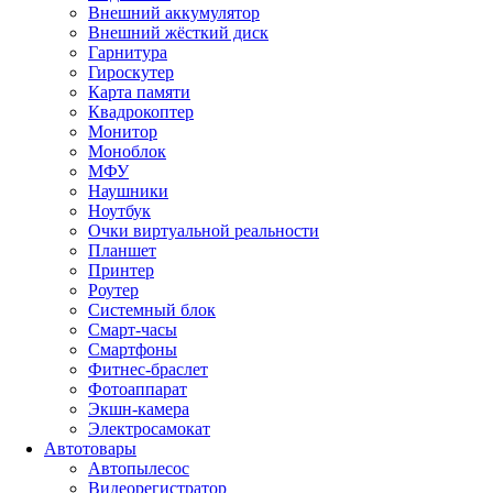
Внешний аккумулятор
Внешний жёсткий диск
Гарнитура
Гироскутер
Карта памяти
Квадрокоптер
Монитор
Моноблок
МФУ
Наушники
Ноутбук
Очки виртуальной реальности
Планшет
Принтер
Роутер
Системный блок
Смарт-часы
Смартфоны
Фитнес-браслет
Фотоаппарат
Экшн-камера
Электросамокат
Автотовары
Автопылесос
Видеорегистратор