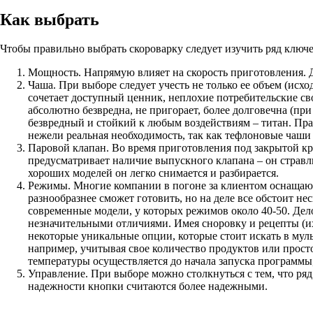
Как выбрать
Чтобы правильно выбрать скороварку следует изучить ряд ключе
Мощность. Напрямую влияет на скорость приготовления. Д
Чаша. При выборе следует учесть не только ее объем (исх
сочетает доступный ценник, неплохие потребительские сво
абсолютно безвредна, не пригорает, более долговечна (пр
безвредный и стойкий к любым воздействиям – титан. Прак
нежели реальная необходимость, так как тефлоновые чаши сл
Паровой клапан. Во время приготовления под закрытой кры
предусматривает наличие выпускного клапана – он стравли
хороших моделей он легко снимается и разбирается.
Режимы. Многие компании в погоне за клиентом оснащают
разнообразнее сможет готовить, но на деле все обстоит н
современные модели, у которых режимов около 40-50. Дело
незначительными отличиями. Имея сноровку и рецепты (их 
некоторые уникальные опции, которые стоит искать в мул
например, учитывая свое количество продуктов или прост
температуры осуществляется до начала запуска программы
Управление. При выборе можно столкнуться с тем, что ряд
надежности кнопки считаются более надежными.