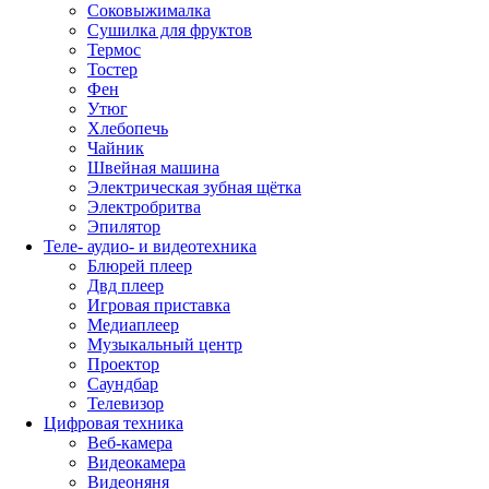
Соковыжималка
Сушилка для фруктов
Термос
Тостер
Фен
Утюг
Хлебопечь
Чайник
Швейная машина
Электрическая зубная щётка
Электробритва
Эпилятор
Теле- аудио- и видеотехника
Блюрей плеер
Двд плеер
Игровая приставка
Медиаплеер
Музыкальный центр
Проектор
Саундбар
Телевизор
Цифровая техника
Веб-камера
Видеокамера
Видеоняня