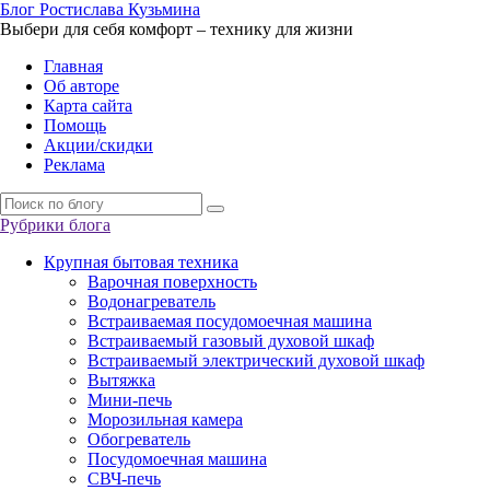
Б
лог
Р
остислава
К
узьмина
Выбери для себя комфорт – технику для жизни
Главная
Об авторе
Карта сайта
Помощь
Акции/скидки
Реклама
Рубрики блога
Крупная бытовая техника
Варочная поверхность
Водонагреватель
Встраиваемая посудомоечная машина
Встраиваемый газовый духовой шкаф
Встраиваемый электрический духовой шкаф
Вытяжка
Мини-печь
Морозильная камера
Обогреватель
Посудомоечная машина
СВЧ-печь