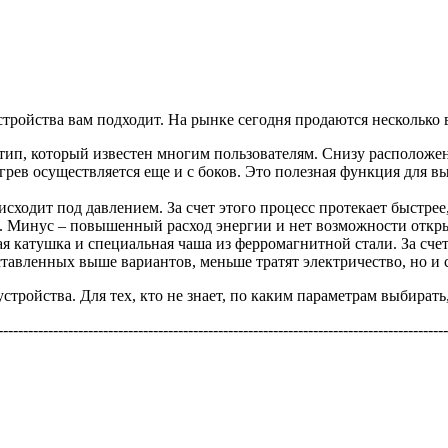
устройства вам подходит. На рынке сегодня продаются несколько 
тип, который известен многим пользователям. Снизу расположе
грев осуществляется еще и с боков. Это полезная функция для в
исходит под давлением. За счет этого процесс протекает быстре
е. Минус – повышенный расход энергии и нет возможности откр
я катушка и специальная чаша из ферромагнитной стали. За сче
дставленных выше вариантов, меньше тратят электричество, но и
стройства. Для тех, кто не знает, по каким параметрам выбират
------------------------------------------------------------------------------------------