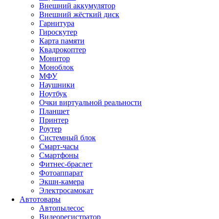
Внешний аккумулятор
Внешний жёсткий диск
Гарнитура
Гироскутер
Карта памяти
Квадрокоптер
Монитор
Моноблок
МФУ
Наушники
Ноутбук
Очки виртуальной реальности
Планшет
Принтер
Роутер
Системный блок
Смарт-часы
Смартфоны
Фитнес-браслет
Фотоаппарат
Экшн-камера
Электросамокат
Автотовары
Автопылесос
Видеорегистратор