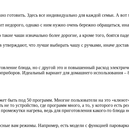
жно готовить. Здесь все индивидуально для каждой семьи. А во
ит недорого, однако с ним нужно очень бережно обращаться, ина
 такие чаши изначально более дорогие, а кроме того, боятся пад
 утверждают, что лучше выбирать чашу с ручками, иначе достав
вление блюда, но с другой это и повышенный расход электричест
приборов. Идеальный вариант для домашнего использования – 8
жет быть под 50 программ. Многие пользователи на это «клюют»,
 не то устройство, где программ много, а то, у которого есть р
 промежутки нагрева, ведь для приготовления какого-то блюда н
ересные вам режимы. Например, есть модели с функцией паровар