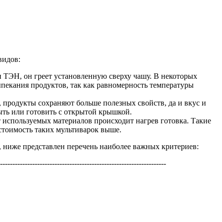
видов:
н ТЭН, он греет установленную сверху чашу. В некоторых
ыпекания продуктов, так как равномерность температуры
е, продукты сохраняют больше полезных свойств, да и вкус и
ыть или готовить с открытой крышкой.
т используемых материалов происходит нагрев готовка. Такие
 стоимость таких мультиварок выше.
ь, ниже представлен перечень наиболее важных критериев:
-------------------------------------------------------------------