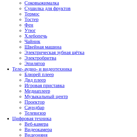
Соковыжималка
Сушилка для фруктов
Термос
Тостер
Фен
Утюг
Хлебопечь
Чайник
Швейная машина
Электрическая зубная щётка
Электробритва
Эпилятор
Теле- аудио- и видеотехника
Блюрей плеер
Двд плеер
Игровая приставка
Медиаплеер
Музыкальный центр
Проектор
Саундбар
Телевизор
Цифровая техника
Веб-камера
Видеокамера
Видеоняня