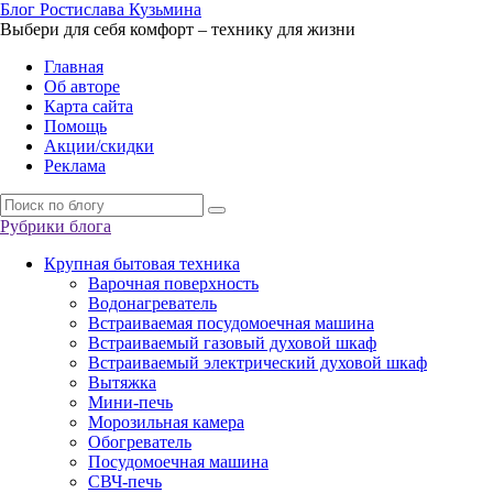
Б
лог
Р
остислава
К
узьмина
Выбери для себя комфорт – технику для жизни
Главная
Об авторе
Карта сайта
Помощь
Акции/скидки
Реклама
Рубрики блога
Крупная бытовая техника
Варочная поверхность
Водонагреватель
Встраиваемая посудомоечная машина
Встраиваемый газовый духовой шкаф
Встраиваемый электрический духовой шкаф
Вытяжка
Мини-печь
Морозильная камера
Обогреватель
Посудомоечная машина
СВЧ-печь