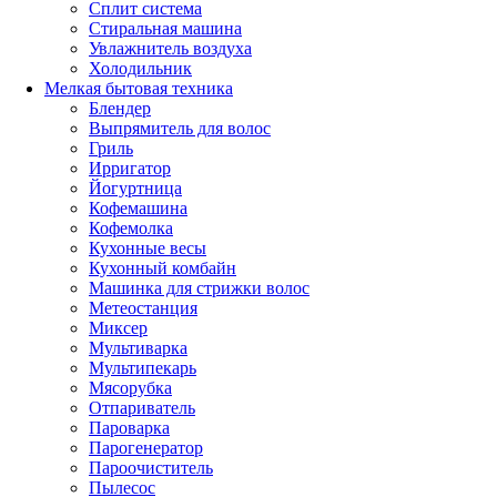
Сплит система
Стиральная машина
Увлажнитель воздуха
Холодильник
Мелкая бытовая техника
Блендер
Выпрямитель для волос
Гриль
Ирригатор
Йогуртница
Кофемашина
Кофемолка
Кухонные весы
Кухонный комбайн
Машинка для стрижки волос
Метеостанция
Миксер
Мультиварка
Мультипекарь
Мясорубка
Отпариватель
Пароварка
Парогенератор
Пароочиститель
Пылесос