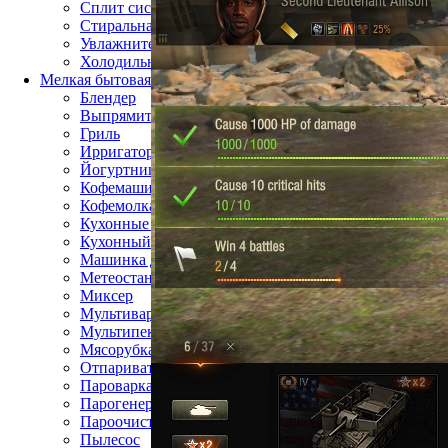
Сплит система
Стиральная машина
Увлажнитель воздуха
Холодильник
Мелкая бытовая техника
Блендер
Выпрямитель для волос
Гриль
Ирригатор
Йогуртница
Кофемашина
Кофемолка
Кухонные весы
Кухонный комбайн
Машинка для стрижки волос
Метеостанция
Миксер
Мультиварка
Мультипекарь
Мясорубка
Отпариватель
Пароварка
Парогенератор
Пароочиститель
Пылесос