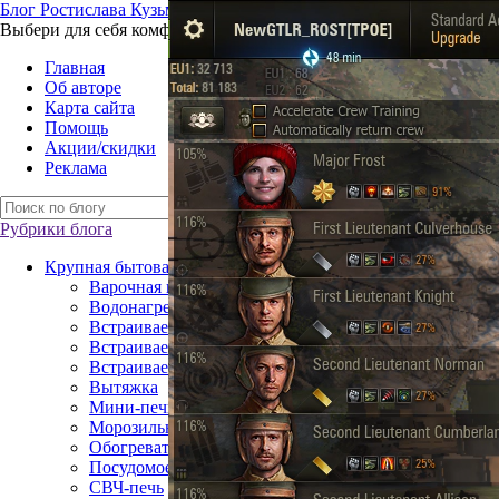
Б
лог
Р
остислава
К
узьмина
Выбери для себя комфорт – технику для жизни
Главная
Об авторе
Карта сайта
Помощь
Акции/скидки
Реклама
Рубрики блога
Крупная бытовая техника
Варочная поверхность
Водонагреватель
Встраиваемая посудомоечная машина
Встраиваемый газовый духовой шкаф
Встраиваемый электрический духовой шкаф
Вытяжка
Мини-печь
Морозильная камера
Обогреватель
Посудомоечная машина
СВЧ-печь