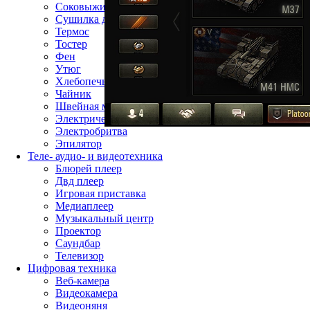
Соковыжималка
Сушилка для фруктов
Термос
Тостер
Фен
Утюг
Хлебопечь
Чайник
Швейная машина
Электрическая зубная щётка
Электробритва
Эпилятор
Теле- аудио- и видеотехника
Блюрей плеер
Двд плеер
Игровая приставка
Медиаплеер
Музыкальный центр
Проектор
Саундбар
Телевизор
Цифровая техника
Веб-камера
Видеокамера
Видеоняня