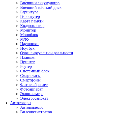
Внешний аккумулятор
Внешний жёсткий диск
Гарнитура
Гироскутер
Карта памяти
Квадрокоптер
Монитор
Моноблок
МФУ
Наушники
Ноутбук
Очки виртуальной реальности
Планшет
Принтер
Роутер
Системный блок
Смарт-часы
Смартфоны
Фитнес-браслет
Фотоаппарат
Экшн-камера
Электросамокат
Автотовары
Автопылесос
Видеорегистратор