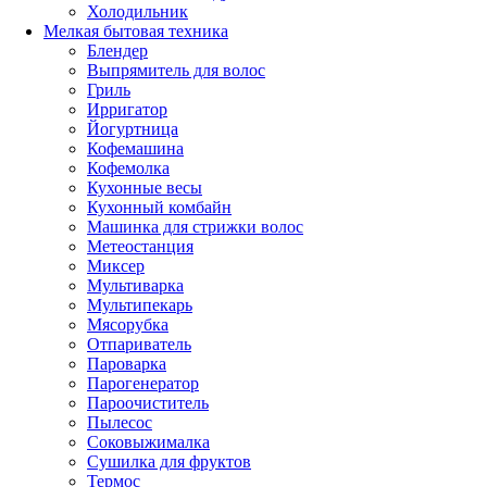
Холодильник
Мелкая бытовая техника
Блендер
Выпрямитель для волос
Гриль
Ирригатор
Йогуртница
Кофемашина
Кофемолка
Кухонные весы
Кухонный комбайн
Машинка для стрижки волос
Метеостанция
Миксер
Мультиварка
Мультипекарь
Мясорубка
Отпариватель
Пароварка
Парогенератор
Пароочиститель
Пылесос
Соковыжималка
Сушилка для фруктов
Термос