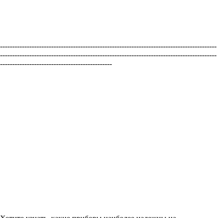
-----------------------------------------------------------------------------------------
-----------------------------------------------------------------------------------------
----------------------------------------------