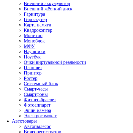
Внешний аккумулятор
Внешний жёсткий диск
Гарнитура
Гироскутер
Карта памяти
Квадрокоптер
Монитор
Моноблок
МФУ
Наушники
Ноутбук
Очки виртуальной реальности
Планшет
Принтер
Роутер
Системный блок
Смарт-часы
Смартфоны
Фитнес-браслет
Фотоаппарат
Экшн-камера
Электросамокат
Автотовары
Автопылесос
Видеорегистратор