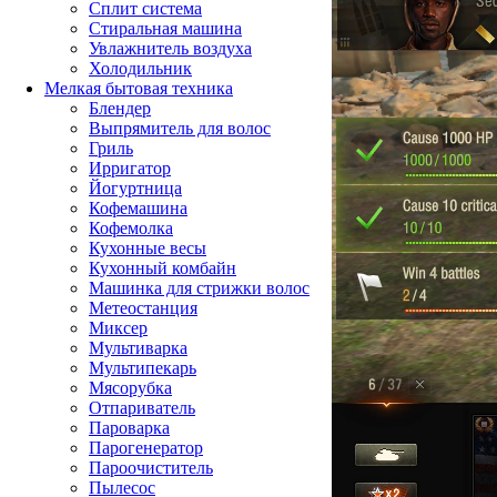
Сплит система
Стиральная машина
Увлажнитель воздуха
Холодильник
Мелкая бытовая техника
Блендер
Выпрямитель для волос
Гриль
Ирригатор
Йогуртница
Кофемашина
Кофемолка
Кухонные весы
Кухонный комбайн
Машинка для стрижки волос
Метеостанция
Миксер
Мультиварка
Мультипекарь
Мясорубка
Отпариватель
Пароварка
Парогенератор
Пароочиститель
Пылесос