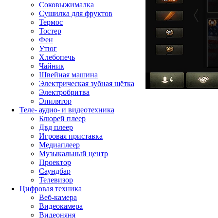
Соковыжималка
Сушилка для фруктов
Термос
Тостер
Фен
Утюг
Хлебопечь
Чайник
Швейная машина
Электрическая зубная щётка
Электробритва
Эпилятор
Теле- аудио- и видеотехника
Блюрей плеер
Двд плеер
Игровая приставка
Медиаплеер
Музыкальный центр
Проектор
Саундбар
Телевизор
Цифровая техника
Веб-камера
Видеокамера
Видеоняня