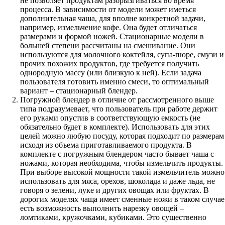
не позволяет продуктам разбрызгиваться во время
процесса. В зависимости от модели может иметься
дополнительная чаша, для вполне конкретной задачи,
например, измельчение кофе. Она будет отличаться
размерами и формой ножей. Стационарные модели в
большей степени рассчитаны на смешивание. Они
используются для молочного коктейля, супа-пюре, смузи и
прочих похожих продуктов, где требуется получить
однородную массу (или близкую к ней). Если задача
пользователя готовить именно смеси, то оптимальный
вариант – стационарный блендер.
Погружной блендер в отличие от рассмотренного выше
типа подразумевает, что пользователь при работе держит
его руками опустив в соответствующую емкость (не
обязательно будет в комплекте). Использовать для этих
целей можно любую посуду, которая подходит по размерам
исходя из объема приготавливаемого продукта. В
комплекте с погружным блендером часто бывает чаша с
ножами, которая необходима, чтобы измельчить продукты.
При выборе высокой мощности такой измельчитель можно
использовать для мяса, орехов, шоколада и даже льда, не
говоря о зелени, луке и других овощах или фруктах. В
дорогих моделях чаща имеет сменные ножи в таком случае
есть возможность выполнить нарезку овощей –
ломтиками, кружочками, кубиками. Это существенно