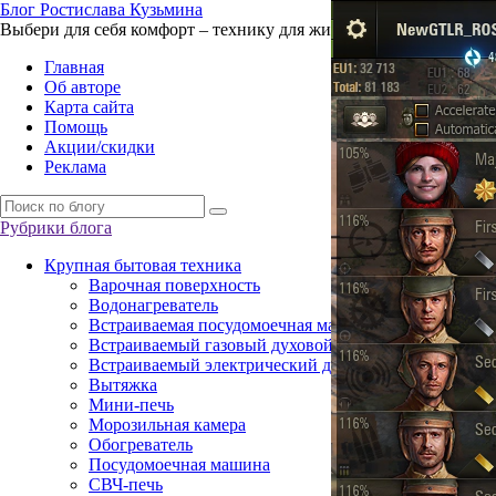
Б
лог
Р
остислава
К
узьмина
Выбери для себя комфорт – технику для жизни
Главная
Об авторе
Карта сайта
Помощь
Акции/скидки
Реклама
Рубрики блога
Крупная бытовая техника
Варочная поверхность
Водонагреватель
Встраиваемая посудомоечная машина
Встраиваемый газовый духовой шкаф
Встраиваемый электрический духовой шкаф
Вытяжка
Мини-печь
Морозильная камера
Обогреватель
Посудомоечная машина
СВЧ-печь