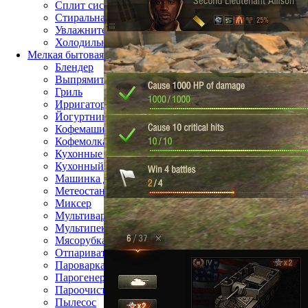
Сплит система
Стиральная машина
Увлажнитель воздуха
Холодильник
Мелкая бытовая техника
Блендер
Выпрямитель для волос
Гриль
Ирригатор
Йогуртница
Кофемашина
Кофемолка
Кухонные весы
Кухонный комбайн
Машинка для стрижки волос
Метеостанция
Миксер
Мультиварка
Мультипекарь
Мясорубка
Отпариватель
Пароварка
Парогенератор
Пароочиститель
Пылесос