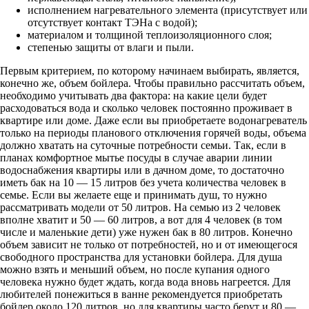
исполнением нагревательного элемента (присутствует или
отсутствует контакт ТЭНа с водой);
материалом и толщиной теплоизоляционного слоя;
степенью защиты от влаги и пыли.
Первым критерием, по которому начинаем выбирать, является,
конечно же, объем бойлера. Чтобы правильно рассчитать объем,
необходимо учитывать два фактора: на какие цели будет
расходоваться вода и сколько человек постоянно проживает в
квартире или доме. Даже если вы приобретаете водонагреватель
только на периоды планового отключения горячей воды, объема
должно хватать на суточные потребности семьи. Так, если в
планах комфортное мытье посуды в случае аварии линии
водоснабжения квартиры или в дачном доме, то достаточно
иметь бак на 10 — 15 литров без учета количества человек в
семье. Если вы желаете еще и принимать душ, то нужно
рассматривать модели от 50 литров. На семью из 2 человек
вполне хватит и 50 — 60 литров, а вот для 4 человек (в том
числе и маленькие дети) уже нужен бак в 80 литров. Конечно
объем зависит не только от потребностей, но и от имеющегося
свободного пространства для установки бойлера. Для душа
можно взять и меньший объем, но после купания одного
человека нужно будет ждать, когда вода вновь нагреется. Для
любителей понежиться в ванне рекомендуется приобретать
бойлер около 120 литров, но для квартиры часто берут и 80 —