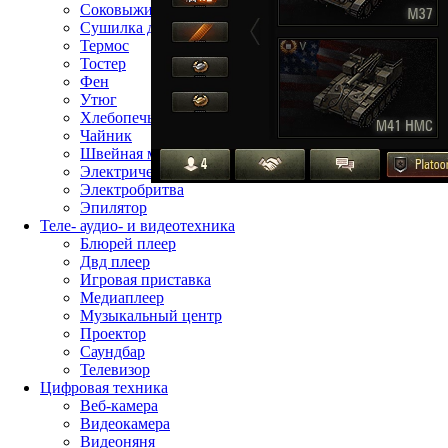
Соковыжималка
Сушилка для фруктов
Термос
Тостер
Фен
Утюг
Хлебопечь
Чайник
Швейная машина
Электрическая зубная щётка
Электробритва
Эпилятор
Теле- аудио- и видеотехника
Блюрей плеер
Двд плеер
Игровая приставка
Медиаплеер
Музыкальный центр
Проектор
Саундбар
Телевизор
Цифровая техника
Веб-камера
Видеокамера
Видеоняня