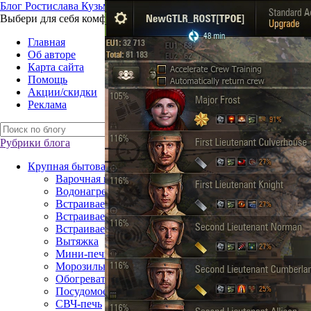
Б
лог
Р
остислава
К
узьмина
Выбери для себя комфорт – технику для жизни
Главная
Об авторе
Карта сайта
Помощь
Акции/скидки
Реклама
Рубрики блога
Крупная бытовая техника
Варочная поверхность
Водонагреватель
Встраиваемая посудомоечная машина
Встраиваемый газовый духовой шкаф
Встраиваемый электрический духовой шкаф
Вытяжка
Мини-печь
Морозильная камера
Обогреватель
Посудомоечная машина
СВЧ-печь