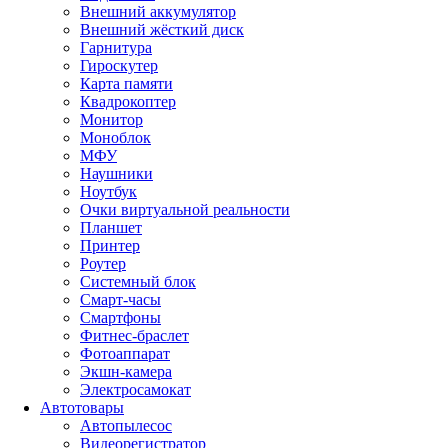
Внешний аккумулятор
Внешний жёсткий диск
Гарнитура
Гироскутер
Карта памяти
Квадрокоптер
Монитор
Моноблок
МФУ
Наушники
Ноутбук
Очки виртуальной реальности
Планшет
Принтер
Роутер
Системный блок
Смарт-часы
Смартфоны
Фитнес-браслет
Фотоаппарат
Экшн-камера
Электросамокат
Автотовары
Автопылесос
Видеорегистратор