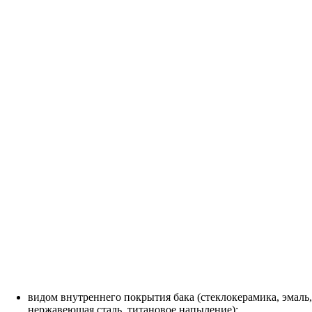
видом внутреннего покрытия бака (стеклокерамика, эмаль,
нержавеющая сталь, титановое напыление);