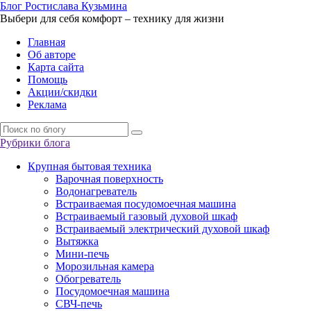
Б
лог
Р
остислава
К
узьмина
Выбери для себя комфорт – технику для жизни
Главная
Об авторе
Карта сайта
Помощь
Акции/скидки
Реклама
Рубрики блога
Крупная бытовая техника
Варочная поверхность
Водонагреватель
Встраиваемая посудомоечная машина
Встраиваемый газовый духовой шкаф
Встраиваемый электрический духовой шкаф
Вытяжка
Мини-печь
Морозильная камера
Обогреватель
Посудомоечная машина
СВЧ-печь