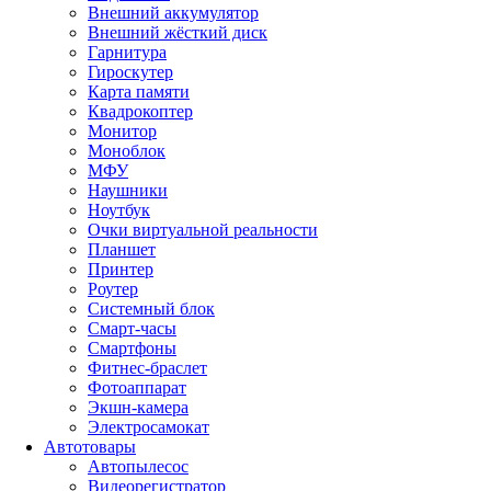
Внешний аккумулятор
Внешний жёсткий диск
Гарнитура
Гироскутер
Карта памяти
Квадрокоптер
Монитор
Моноблок
МФУ
Наушники
Ноутбук
Очки виртуальной реальности
Планшет
Принтер
Роутер
Системный блок
Смарт-часы
Смартфоны
Фитнес-браслет
Фотоаппарат
Экшн-камера
Электросамокат
Автотовары
Автопылесос
Видеорегистратор