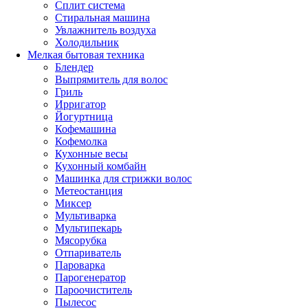
Сплит система
Стиральная машина
Увлажнитель воздуха
Холодильник
Мелкая бытовая техника
Блендер
Выпрямитель для волос
Гриль
Ирригатор
Йогуртница
Кофемашина
Кофемолка
Кухонные весы
Кухонный комбайн
Машинка для стрижки волос
Метеостанция
Миксер
Мультиварка
Мультипекарь
Мясорубка
Отпариватель
Пароварка
Парогенератор
Пароочиститель
Пылесос