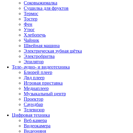
Соковыжималка
Сушилка для фруктов
Термос
Тостер
Фен
Утюг
Хлебопечь
Чайник
Швейная машина
Электрическая зубная щётка
Электробритва
Эпилятор
Теле- аудио- и видеотехника
Блюрей плеер
Двд плеер
Игровая приставка
Медиаплеер
Музыкальный центр
Проектор
Саундбар
Телевизор
Цифровая техника
Веб-камера
Видеокамера
Видеоняня