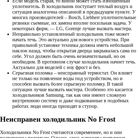
Если модель старая, то виной может стать изношенный
уплотнитель. В холодильник поступает теплый воздух и
ситуация аналогична описанной в предыдущем пункте. У
многих производителей – Bosch, Liebherr уплотнительные
резинки съемные, их замена вполне посильная задача. У
некоторых фирм, — LG, Gorenje лучше вызвать мастера.
Неправильно установленный холодильник тоже может
начать течь. Это актуально для нового устройства. При
правильной установке техника должна иметь небольшой
наклон назад, чтобы открытая дверца закрывалась сама по
себе. Угол должен быть очень незначительный, но он
необходим. В противном случае холодильник начнет течь.
Актуально для моделей с ноу фрост и без.
Серьезная поломка – неисправный термостат. Он влияет
не только на появление воды под устройством, но и
способен вызвать более серьезную поломку. В такой
ситуации лучше вызвать мастера. Особенно это касается
холодильников Samsung, так как они имеют сложную
внутреннюю систему и даже подкованные в подобных
работах люди иногда приходят в ступор.
Неисправен холодильник No Frost
Холодильники No Frost считаются современнее, но и они
подвержены поломкам. Однако, здесь варианты появления