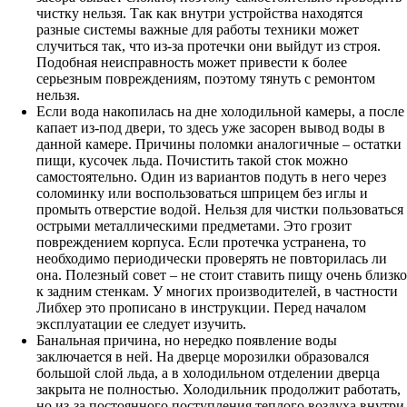
чистку нельзя. Так как внутри устройства находятся
разные системы важные для работы техники может
случиться так, что из-за протечки они выйдут из строя.
Подобная неисправность может привести к более
серьезным повреждениям, поэтому тянуть с ремонтом
нельзя.
Если вода накопилась на дне холодильной камеры, а после
капает из-под двери, то здесь уже засорен вывод воды в
данной камере. Причины поломки аналогичные – остатки
пищи, кусочек льда. Почистить такой сток можно
самостоятельно. Один из вариантов подуть в него через
соломинку или воспользоваться шприцем без иглы и
промыть отверстие водой. Нельзя для чистки пользоваться
острыми металлическими предметами. Это грозит
повреждением корпуса. Если протечка устранена, то
необходимо периодически проверять не повторилась ли
она. Полезный совет – не стоит ставить пищу очень близко
к задним стенкам. У многих производителей, в частности
Либхер это прописано в инструкции. Перед началом
эксплуатации ее следует изучить.
Банальная причина, но нередко появление воды
заключается в ней. На дверце морозилки образовался
большой слой льда, а в холодильном отделении дверца
закрыта не полностью. Холодильник продолжит работать,
но из-за постоянного поступления теплого воздуха внутри