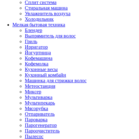
Сплит система
Стиральная машина
Увлажнитель воздуха
Холодильник
Мелкая бытовая техника
Блендер
Выпрямитель для волос
Гриль
Ирригатор
Йогуртница
Кофемашина
Кофемолка
Кухонные весы
Кухонный комбайн
Машинка для стрижки волос
Метеостанция
Миксер
Мультиварка
Мультипекарь
Мясорубка
Отпариватель
Пароварка
Парогенератор
Пароочиститель
Пылесос