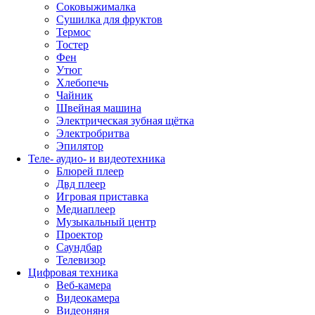
Соковыжималка
Сушилка для фруктов
Термос
Тостер
Фен
Утюг
Хлебопечь
Чайник
Швейная машина
Электрическая зубная щётка
Электробритва
Эпилятор
Теле- аудио- и видеотехника
Блюрей плеер
Двд плеер
Игровая приставка
Медиаплеер
Музыкальный центр
Проектор
Саундбар
Телевизор
Цифровая техника
Веб-камера
Видеокамера
Видеоняня