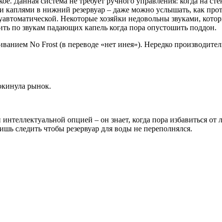
кое. Данная система не требует ручного управления: когда на ст
и каплями в нижний резервуар – даже можно услышать, как проте
автоматической. Некоторые хозяйки недовольны звуками, которы
ить по звукам падающих капель когда пора опустошить поддон.
ванием No Frost (в переводе «нет инея»). Нередко производител
окинула рынок.
интеллектуальной опцией – он знает, когда пора избавиться от 
лишь следить чтобы резервуар для воды не переполнялся.