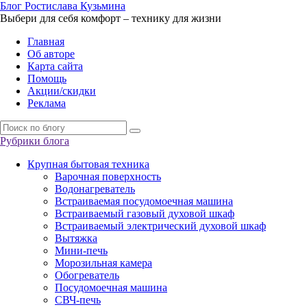
Б
лог
Р
остислава
К
узьмина
Выбери для себя комфорт – технику для жизни
Главная
Об авторе
Карта сайта
Помощь
Акции/скидки
Реклама
Рубрики блога
Крупная бытовая техника
Варочная поверхность
Водонагреватель
Встраиваемая посудомоечная машина
Встраиваемый газовый духовой шкаф
Встраиваемый электрический духовой шкаф
Вытяжка
Мини-печь
Морозильная камера
Обогреватель
Посудомоечная машина
СВЧ-печь