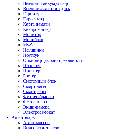
Внешний аккумулятор
Внешний жёсткий диск
Гарнитура
Гироскутер
Карта памяти
Квадрокоптер
Монитор
Моноблок
МФУ
Наушники
Ноутбук
Очки виртуальной реальности
Планшет
Принтер
Роутер
Системный блок
Смарт-часы
Смартфоны
Фитнес-браслет
Фотоаппарат
Экшн-камера
Электросамокат
Автотовары
Автопылесос
Видеорегистратор