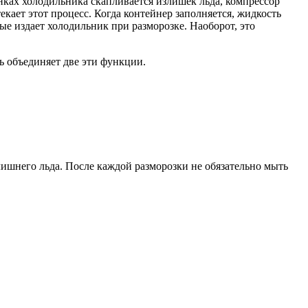
енках холодильника скапливается излишек льда, компрессор
кает этот процесс. Когда контейнер заполняется, жидкость
е издает холодильник при разморозке. Наоборот, это
ь объединяет две эти функции.
лишнего льда. После каждой разморозки не обязательно мыть