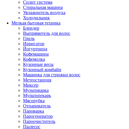
Сплит система
Стиральная машина
Увлажнитель воздуха
Холодильник
Мелкая бытовая техника
Блендер
Выпрямитель для волос
Гриль
Ирригатор
Йогуртница
Кофемашина
Кофемолка
Кухонные весы
Кухонный комбайн
Машинка для стрижки волос
Метеостанция
Миксер
Мультиварка
Мультипекарь
Мясорубка
Отпариватель
Пароварка
Парогенератор
Пароочиститель
Пылесос