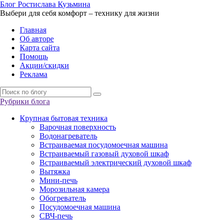
Б
лог
Р
остислава
К
узьмина
Выбери для себя комфорт – технику для жизни
Главная
Об авторе
Карта сайта
Помощь
Акции/скидки
Реклама
Рубрики блога
Крупная бытовая техника
Варочная поверхность
Водонагреватель
Встраиваемая посудомоечная машина
Встраиваемый газовый духовой шкаф
Встраиваемый электрический духовой шкаф
Вытяжка
Мини-печь
Морозильная камера
Обогреватель
Посудомоечная машина
СВЧ-печь