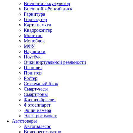
Внешний аккумулятор
Внешний жёсткий диск
Гарнитура
Гироскутер
Карта памяти
Квадрокоптер
Монитор
Моноблок
МФУ
Наушники
Ноутбук
Очки виртуальной реальности
Планшет
Принтер
Роутер
Системный блок
Смарт-часы
Смартфоны
Фитнес-браслет
Фотоаппарат
Экшн-камера
Электросамокат
Автотовары
Автопылесос
Видеорегистратор