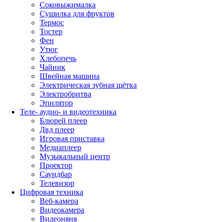
Соковыжималка
Сушилка для фруктов
Термос
Тостер
Фен
Утюг
Хлебопечь
Чайник
Швейная машина
Электрическая зубная щётка
Электробритва
Эпилятор
Теле- аудио- и видеотехника
Блюрей плеер
Двд плеер
Игровая приставка
Медиаплеер
Музыкальный центр
Проектор
Саундбар
Телевизор
Цифровая техника
Веб-камера
Видеокамера
Видеоняня