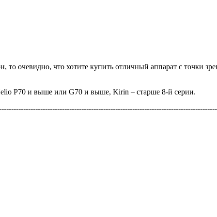
н, то очевидно, что хотите купить отличный аппарат с точки зр
lio P70 и выше или G70 и выше, Kirin – старше 8-й серии.
------------------------------------------------------------------------------------------