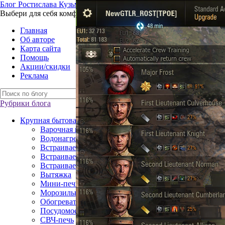
Б
лог
Р
остислава
К
узьмина
Выбери для себя комфорт – технику для жизни
Главная
Об авторе
Карта сайта
Помощь
Акции/скидки
Реклама
Рубрики блога
Крупная бытовая техника
Варочная поверхность
Водонагреватель
Встраиваемая посудомоечная машина
Встраиваемый газовый духовой шкаф
Встраиваемый электрический духовой шкаф
Вытяжка
Мини-печь
Морозильная камера
Обогреватель
Посудомоечная машина
СВЧ-печь