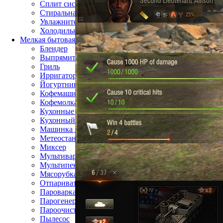
Сплит система
Стиральная машина
Увлажнитель воздуха
Холодильник
Мелкая бытовая техника
Блендер
Выпрямитель для волос
Гриль
Ирригатор
Йогуртница
Кофемашина
Кофемолка
Кухонные весы
Кухонный комбайн
Машинка для стрижки волос
Метеостанция
Миксер
Мультиварка
Мультипекарь
Мясорубка
Отпариватель
Пароварка
Парогенератор
Пароочиститель
Пылесос