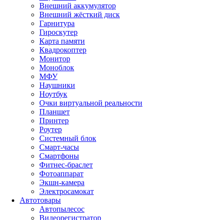
Внешний аккумулятор
Внешний жёсткий диск
Гарнитура
Гироскутер
Карта памяти
Квадрокоптер
Монитор
Моноблок
МФУ
Наушники
Ноутбук
Очки виртуальной реальности
Планшет
Принтер
Роутер
Системный блок
Смарт-часы
Смартфоны
Фитнес-браслет
Фотоаппарат
Экшн-камера
Электросамокат
Автотовары
Автопылесос
Видеорегистратор