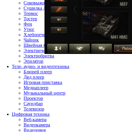
Соковыжималка
Сушилка для фруктов
Термос
Тостер
Фен
Утюг
Хлебопечь
Чайник
Швейная машина
Электрическая зубная щётка
Электробритва
Эпилятор
Теле- аудио- и видеотехника
Блюрей плеер
Двд плеер
Игровая приставка
Медиаплеер
Музыкальный центр
Проектор
Саундбар
Телевизор
Цифровая техника
Веб-камера
Видеокамера
Видеоняня