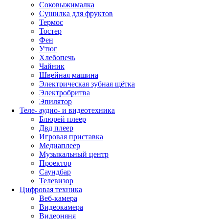
Соковыжималка
Сушилка для фруктов
Термос
Тостер
Фен
Утюг
Хлебопечь
Чайник
Швейная машина
Электрическая зубная щётка
Электробритва
Эпилятор
Теле- аудио- и видеотехника
Блюрей плеер
Двд плеер
Игровая приставка
Медиаплеер
Музыкальный центр
Проектор
Саундбар
Телевизор
Цифровая техника
Веб-камера
Видеокамера
Видеоняня