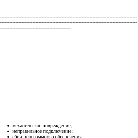
-----------------------------------------------------------------------------------------
-----------------------------------------------------------------------------------------
----------------------------------------------
механическое повреждение;
неправильное подключение;
сбои программного обеспечения.