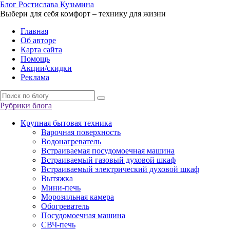
Б
лог
Р
остислава
К
узьмина
Выбери для себя комфорт – технику для жизни
Главная
Об авторе
Карта сайта
Помощь
Акции/скидки
Реклама
Рубрики блога
Крупная бытовая техника
Варочная поверхность
Водонагреватель
Встраиваемая посудомоечная машина
Встраиваемый газовый духовой шкаф
Встраиваемый электрический духовой шкаф
Вытяжка
Мини-печь
Морозильная камера
Обогреватель
Посудомоечная машина
СВЧ-печь