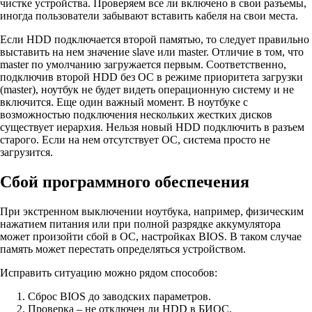
чистке устройства. Проверяем все ли включено в свои разъемы,
иногда пользователи забывают вставить кабеля на свои места.
Если HDD подключается второй памятью, то следует правильно
выставить на нем значение slave или master. Отличие в том, что
master по умолчанию загружается первым. Соответственно,
подключив второй HDD без ОС в режиме приоритета загрузки
(master), ноутбук не будет видеть операционную систему и не
включится. Еще один важный момент. В ноутбуке с
возможностью подключения нескольких жестких дисков
существует иерархия. Нельзя новый HDD подключить в разъем
старого. Если на нем отсутствует ОС, система просто не
загрузится.
Сбой программного обеспечения
При экстренном выключении ноутбука, например, физическим
нажатием питания или при полной разрядке аккумулятора
может произойти сбой в ОС, настройках BIOS. В таком случае
память может перестать определяться устройством.
Исправить ситуацию можно рядом способов:
Сброс BIOS до заводских параметров.
Проверка – не отключен ли HDD в БИОС.