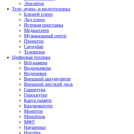
Эпилятор
Теле- аудио- и видеотехника
Блюрей плеер
Двд плеер
Игровая приставка
Медиаплеер
Музыкальный центр
Проектор
Саундбар
Телевизор
Цифровая техника
Веб-камера
Видеокамера
Видеоняня
Внешний аккумулятор
Внешний жёсткий диск
Гарнитура
Гироскутер
Карта памяти
Квадрокоптер
Монитор
Моноблок
МФУ
Наушники
Ноутбук