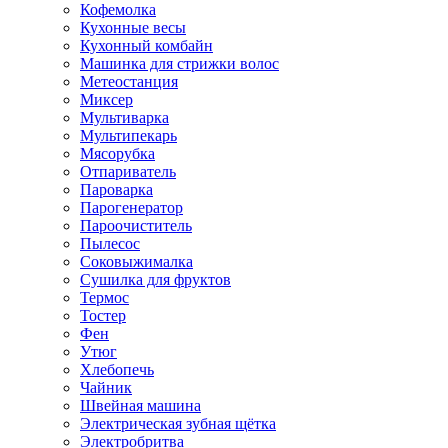
Кофемолка
Кухонные весы
Кухонный комбайн
Машинка для стрижки волос
Метеостанция
Миксер
Мультиварка
Мультипекарь
Мясорубка
Отпариватель
Пароварка
Парогенератор
Пароочиститель
Пылесос
Соковыжималка
Сушилка для фруктов
Термос
Тостер
Фен
Утюг
Хлебопечь
Чайник
Швейная машина
Электрическая зубная щётка
Электробритва