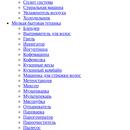
Сплит система
Стиральная машина
Увлажнитель воздуха
Холодильник
Мелкая бытовая техника
Блендер
Выпрямитель для волос
Гриль
Ирригатор
Йогуртница
Кофемашина
Кофемолка
Кухонные весы
Кухонный комбайн
Машинка для стрижки волос
Метеостанция
Миксер
Мультиварка
Мультипекарь
Мясорубка
Отпариватель
Пароварка
Парогенератор
Пароочиститель
Пылесос