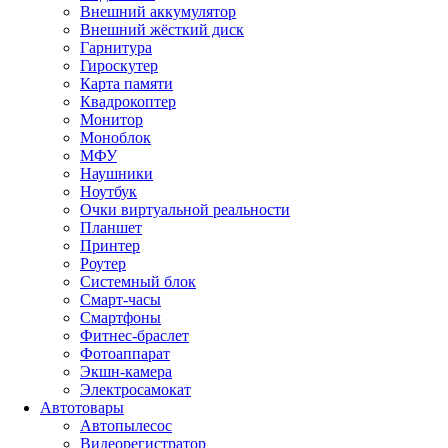
Внешний аккумулятор
Внешний жёсткий диск
Гарнитура
Гироскутер
Карта памяти
Квадрокоптер
Монитор
Моноблок
МФУ
Наушники
Ноутбук
Очки виртуальной реальности
Планшет
Принтер
Роутер
Системный блок
Смарт-часы
Смартфоны
Фитнес-браслет
Фотоаппарат
Экшн-камера
Электросамокат
Автотовары
Автопылесос
Видеорегистратор