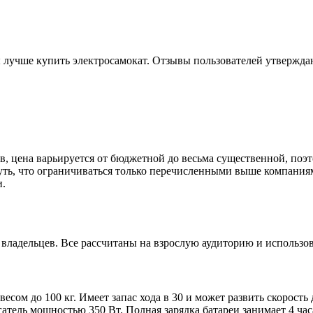
учше купить электросамокат. Отзывы пользователей утверждают
в, цена варьируется от бюджетной до весьма существенной, поэт
нуть, что ограничиваться только перечисленными выше компания
и.
владельцев. Все рассчитаны на взрослую аудиторию и использов
сом до 100 кг. Имеет запас хода в 30 и может развить скорость 
гатель мощностью 350 Вт. Полная зарядка батареи занимает 4 ча