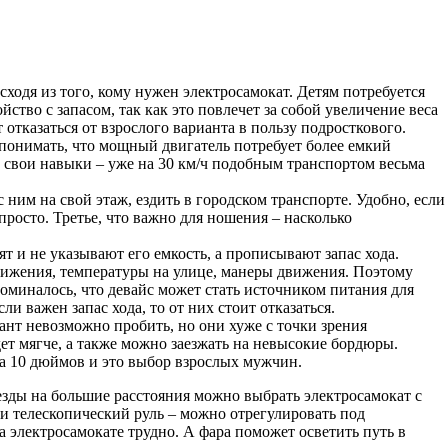
исходя из того, кому нужен электросамокат. Детям потребуется
тво с запасом, так как это повлечет за собой увеличение веса
 отказаться от взрослого варианта в пользу подросткового.
 понимать, что мощный двигатель потребует более емкий
ть свои навыки – уже на 30 км/ч подобным транспортом весьма
 ним на свой этаж, ездить в городском транспорте. Удобно, если
просто. Третье, что важно для ношения – насколько
т и не указывают его емкость, а прописывают запас хода.
 движения, температуры на улице, манеры движения. Поэтому
поминалось, что девайс может стать источником питания для
и важен запас хода, то от них стоит отказаться.
ант невозможно пробить, но они хуже с точки зрения
ет мягче, а также можно заезжать на невысокие бордюры.
са 10 дюймов и это выбор взрослых мужчин.
езды на большие расстояния можно выбрать электросамокат с
 и телескопический руль – можно отрегулировать под
на электросамокате трудно. А фара поможет осветить путь в