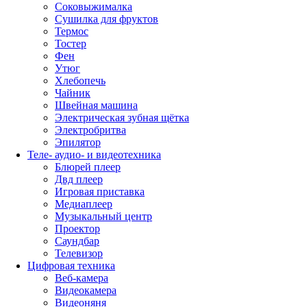
Соковыжималка
Сушилка для фруктов
Термос
Тостер
Фен
Утюг
Хлебопечь
Чайник
Швейная машина
Электрическая зубная щётка
Электробритва
Эпилятор
Теле- аудио- и видеотехника
Блюрей плеер
Двд плеер
Игровая приставка
Медиаплеер
Музыкальный центр
Проектор
Саундбар
Телевизор
Цифровая техника
Веб-камера
Видеокамера
Видеоняня