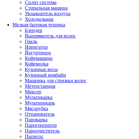
Сплит система
Стиральная машина
Увлажнитель воздуха
Холодильник
Мелкая бытовая техника
Блендер
Выпрямитель для волос
Гриль
Ирригатор
Йогуртница
Кофемашина
Кофемолка
Кухонные весы
Кухонный комбайн
Машинка для стрижки волос
Метеостанция
Миксер
Мультиварка
Мультипекарь
Мясорубка
Отпариватель
Пароварка
Парогенератор
Пароочиститель
Пылесос